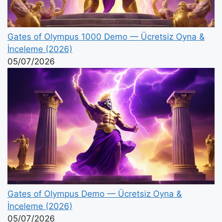
Gates of Olympus 1000 Demo — Ücretsiz Oyna &
İnceleme (2026)
05/07/2026
Gates of Olympus Demo — Ücretsiz Oyna &
İnceleme (2026)
05/07/2026