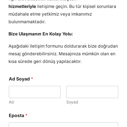
hizmetleriyle
iletişime geçin. Bu tür kişisel sorunlara
müdahale etme yetkimiz veya imkanımız
bulunmamaktadır.
Bize Ulaşmanın En Kolay Yolu:
Aşağıdaki iletişim formunu doldurarak bize doğrudan
mesaj gönderebilirsiniz. Mesajınıza mümkün olan en
kısa sürede geri dönüş yapılacaktır.
Ad Soyad
*
Ad
Soyad
S
Eposta
*
o
y