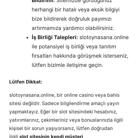
Bildirimi:
Sitemizde gördüğünüz
herhangi bir hatalı veya eksik bilgiyi
bize bildirerek doğruluk payımızı
artırmamıza yardımcı olabilirsiniz.
İş Birliği Talepleri:
slotoynasana.online
ile potansiyel iş birliği veya tanıtım
fırsatları hakkında görüşmek isterseniz,
lütfen bizimle iletişime geçin.
Lütfen Dikkat:
slotoynasana.online, bir online casino veya bahis
sitesi değildir. Sadece bilgilendirme amaçlı yayın
yapmaktayız. Eğer bir slot sitesindeki hesabınız,
yatırımlarınız, çekimleriniz veya bonuslarınızla ilgili
kişisel bir sorun yaşıyorsanız, lütfen doğrudan
ilgili
slot sitesinin kendi müşteri