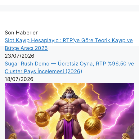
Son Haberler
Slot Kayıp Hesaplayıcı: RTP’ye Göre Teorik Kayıp ve
Bütçe Aracı 2026
23/07/2026
Sugar Rush Demo — Ücretsiz Oyna, RTP %96,50 ve
Cluster Pays İncelemesi (2026)
18/07/2026