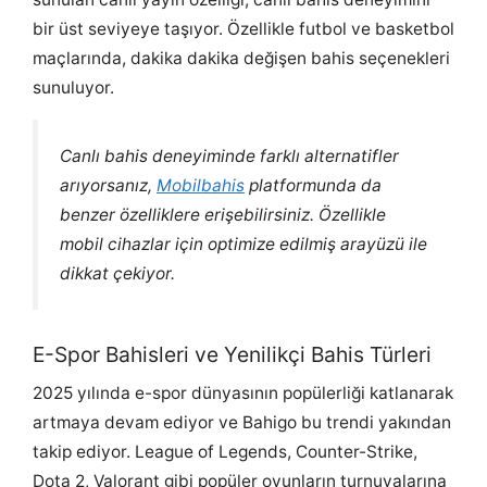
bir üst seviyeye taşıyor. Özellikle futbol ve basketbol
maçlarında, dakika dakika değişen bahis seçenekleri
sunuluyor.
Canlı bahis deneyiminde farklı alternatifler
arıyorsanız,
Mobilbahis
platformunda da
benzer özelliklere erişebilirsiniz. Özellikle
mobil cihazlar için optimize edilmiş arayüzü ile
dikkat çekiyor.
E-Spor Bahisleri ve Yenilikçi Bahis Türleri
2025 yılında e-spor dünyasının popülerliği katlanarak
artmaya devam ediyor ve Bahigo bu trendi yakından
takip ediyor. League of Legends, Counter-Strike,
Dota 2, Valorant gibi popüler oyunların turnuvalarına