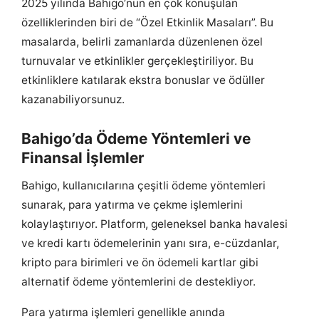
2025 yılında Bahigo’nun en çok konuşulan
özelliklerinden biri de “Özel Etkinlik Masaları”. Bu
masalarda, belirli zamanlarda düzenlenen özel
turnuvalar ve etkinlikler gerçekleştiriliyor. Bu
etkinliklere katılarak ekstra bonuslar ve ödüller
kazanabiliyorsunuz.
Bahigo’da Ödeme Yöntemleri ve
Finansal İşlemler
Bahigo, kullanıcılarına çeşitli ödeme yöntemleri
sunarak, para yatırma ve çekme işlemlerini
kolaylaştırıyor. Platform, geleneksel banka havalesi
ve kredi kartı ödemelerinin yanı sıra, e-cüzdanlar,
kripto para birimleri ve ön ödemeli kartlar gibi
alternatif ödeme yöntemlerini de destekliyor.
Para yatırma işlemleri genellikle anında