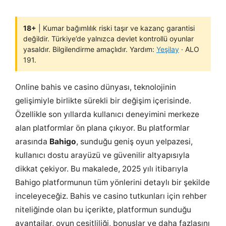
18+
| Kumar bağımlılık riski taşır ve kazanç garantisi
değildir. Türkiye’de yalnızca devlet kontrollü oyunlar
yasaldır. Bilgilendirme amaçlıdır. Yardım:
Yeşilay
· ALO
191.
Online bahis ve casino dünyası, teknolojinin
gelişimiyle birlikte sürekli bir değişim içerisinde.
Özellikle son yıllarda kullanıcı deneyimini merkeze
alan platformlar ön plana çıkıyor. Bu platformlar
arasında
Bahigo
, sunduğu geniş oyun yelpazesi,
kullanıcı dostu arayüzü ve güvenilir altyapısıyla
dikkat çekiyor. Bu makalede, 2025 yılı itibarıyla
Bahigo platformunun tüm yönlerini detaylı bir şekilde
inceleyeceğiz. Bahis ve casino tutkunları için rehber
niteliğinde olan bu içerikte, platformun sunduğu
avantajlar, oyun çeşitliliği, bonuslar ve daha fazlasını