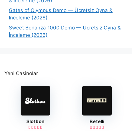
& İnceleme (2026)
Gates of Olympus Demo — Ücretsiz Oyna &
İnceleme (2026)
Sweet Bonanza 1000 Demo — Ücretsiz Oyna &
İnceleme (2026)
Yeni Casinolar
Slotbon
Betelli