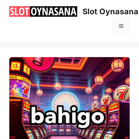
İçeriğe
Slot Oynasana
atla
Menü