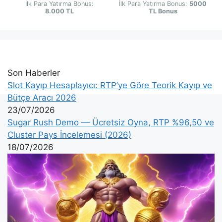
İlk Para Yatırma Bonus:
İlk Para Yatırma Bonus:
5000
8.000 TL
TL Bonus
Son Haberler
Slot Kayıp Hesaplayıcı: RTP’ye Göre Teorik Kayıp ve
Bütçe Aracı 2026
23/07/2026
Sugar Rush Demo — Ücretsiz Oyna, RTP %96,50 ve
Cluster Pays İncelemesi (2026)
18/07/2026