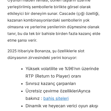
Oyunun maden teması, dönen taşların üzerine
yerleştirilmiş sembollerle birlikte görsel olarak
etkileyici bir deneyim sunar. Cascade (çığ) özelliği,
kazanan kombinasyonlardaki sembollerin yok
olmasına ve yerlerine yenilerinin düşmesine olanak
tanır, bu da tek bir bahisle birden fazla kazanç elde
etme şansı verir.
2025 itibariyle Bonanza, şu özelliklerle slot
dünyasının zirvesindeki yerini koruyor:
Yüksek volatilite ve %96’nın üzerinde
RTP (Return to Player) oranı
Sınırsız kazanç çarpanları
Ücretsiz çevirme özellikleriAyrıca
bakınız :
bahis siteleri
Dinamik ve heyecan verici oyun akışı