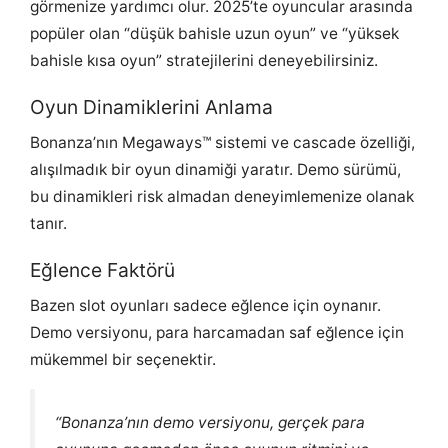
görmenize yardımcı olur. 2025’te oyuncular arasında
popüler olan “düşük bahisle uzun oyun” ve “yüksek
bahisle kısa oyun” stratejilerini deneyebilirsiniz.
Oyun Dinamiklerini Anlama
Bonanza’nın Megaways™ sistemi ve cascade özelliği,
alışılmadık bir oyun dinamiği yaratır. Demo sürümü,
bu dinamikleri risk almadan deneyimlemenize olanak
tanır.
Eğlence Faktörü
Bazen slot oyunları sadece eğlence için oynanır.
Demo versiyonu, para harcamadan saf eğlence için
mükemmel bir seçenektir.
“Bonanza’nın demo versiyonu, gerçek para