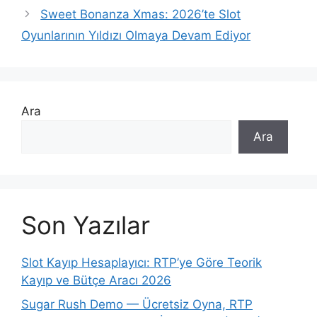
Sweet Bonanza Xmas: 2026’te Slot
Oyunlarının Yıldızı Olmaya Devam Ediyor
Ara
Ara
Son Yazılar
Slot Kayıp Hesaplayıcı: RTP’ye Göre Teorik
Kayıp ve Bütçe Aracı 2026
Sugar Rush Demo — Ücretsiz Oyna, RTP