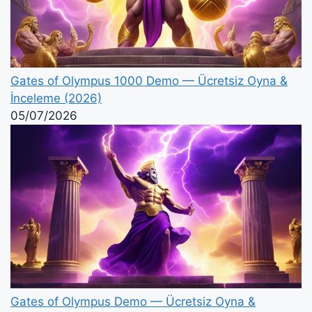
Gates of Olympus 1000 Demo — Ücretsiz Oyna &
İnceleme (2026)
05/07/2026
Gates of Olympus Demo — Ücretsiz Oyna &