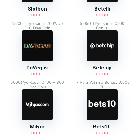
Slotbon
Betelli
4.000 TL'ye kadar 200% ve
5.050 TL’ye kadar %100
300 Free Spin
Bonus
DaVegas
Betchip
5000₺'ye Kadar %100 + 300
İlk Para Yatırma Bonus: 6.000
Free Spin
TL
Milyar
Bets10