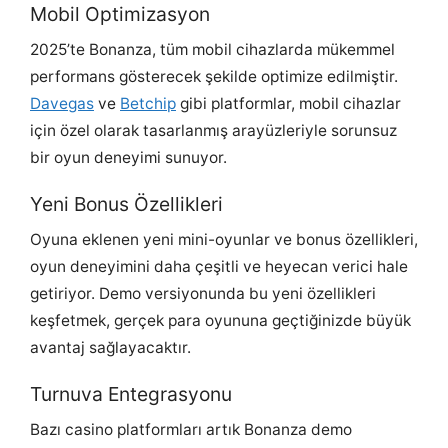
Mobil Optimizasyon
2025’te Bonanza, tüm mobil cihazlarda mükemmel
performans gösterecek şekilde optimize edilmiştir.
Davegas
ve
Betchip
gibi platformlar, mobil cihazlar
için özel olarak tasarlanmış arayüzleriyle sorunsuz
bir oyun deneyimi sunuyor.
Yeni Bonus Özellikleri
Oyuna eklenen yeni mini-oyunlar ve bonus özellikleri,
oyun deneyimini daha çeşitli ve heyecan verici hale
getiriyor. Demo versiyonunda bu yeni özellikleri
keşfetmek, gerçek para oyununa geçtiğinizde büyük
avantaj sağlayacaktır.
Turnuva Entegrasyonu
Bazı casino platformları artık Bonanza demo