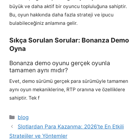
büyük ve daha aktif bir oyuncu topluluğuna sahiptir.
Bu, oyun hakkında daha fazla strateji ve ipucu
bulabileceğiniz anlamına gelir.
Sıkça Sorulan Sorular: Bonanza Demo
Oyna
Bonanza demo oyunu gerçek oyunla
tamamen aynı mıdır?
Evet, demo sürümü gerçek para sürümüyle tamamen
aynı oyun mekaniklerine, RTP oranına ve özelliklere
sahiptir. Tek f
Kategoriler
blog
Slotlardan Para Kazanma: 2026’te En Etkili
Stratejiler ve Yöntemler