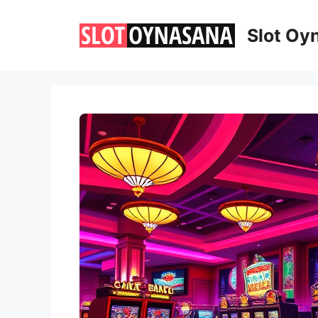
İçeriğe
atla
Slot Oy