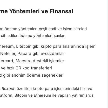
me Yöntemleri ve Finansal
lan ödeme yöntemleri çeşitlendi ve işlem süreleri
cih edilen ödeme yöntemleri şunlar:
hereum, Litecoin gibi kripto paralarla anında işlem
, Neteller, Papara gibi e-cüzdanlar
ercard, Maestro destekli işlemler
ve hızlı QR kod transferleri
 gibi anonim ödeme seçenekleri
n
Rexbet
, özellikle kripto para işlemlerindeki hızı ve
Platform, Bitcoin ve Ethereum ile yapılan yatırımlarda