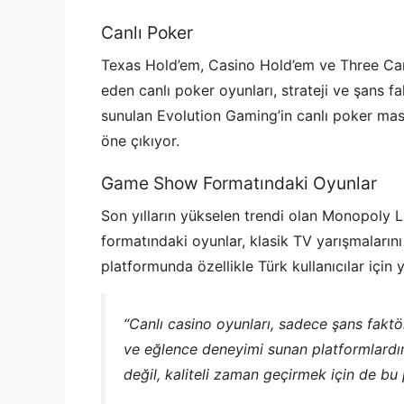
Canlı Poker
Texas Hold’em, Casino Hold’em ve Three Card
eden canlı poker oyunları, strateji ve şans fak
sunulan Evolution Gaming’in canlı poker masa
öne çıkıyor.
Game Show Formatındaki Oyunlar
Son yılların yükselen trendi olan Monopoly
formatındaki oyunlar, klasik TV yarışmaların
platformunda özellikle Türk kullanıcılar için
“Canlı casino oyunları, sadece şans faktö
ve eğlence deneyimi sunan platformlardı
değil, kaliteli zaman geçirmek için de bu p