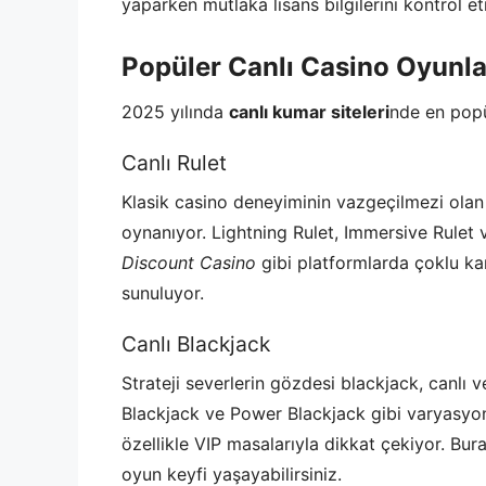
yaparken mutlaka lisans bilgilerini kontrol et
Popüler Canlı Casino Oyunlar
2025 yılında
canlı kumar siteleri
nde en popül
Canlı Rulet
Klasik casino deneyiminin vazgeçilmezi olan 
oynanıyor. Lightning Rulet, Immersive Rulet v
Discount Casino
gibi platformlarda çoklu ka
sunuluyor.
Canlı Blackjack
Strateji severlerin gözdesi blackjack, canlı v
Blackjack ve Power Blackjack gibi varyasyo
özellikle VIP masalarıyla dikkat çekiyor. Bu
oyun keyfi yaşayabilirsiniz.