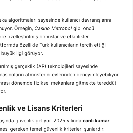
eka algoritmaları sayesinde kullanıcı davranışlarını
unuyor. Örneğin,
Casino Metropol
gibi öncü
öre özelleştirilmiş bonuslar ve etkinlikler
ormda özellikle Türk kullanıcıların tercih ettiği
 büyük ilgi görüyor.
rılmış gerçeklik (AR) teknolojileri sayesinde
casinoların atmosferini evlerinden deneyimleyebiliyor.
sonrası dönemde fiziksel mekanlara gitmekte tereddüt
or.
nlik ve Lisans Kriterleri
başında güvenlik geliyor. 2025 yılında
canlı kumar
esi gereken temel güvenlik kriterleri şunlardır: