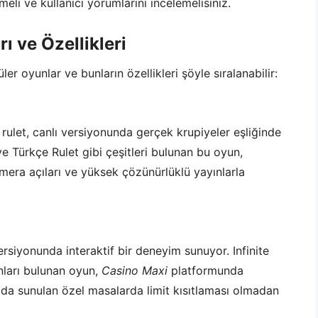
meli ve kullanıcı yorumlarını incelemelisiniz.
ı ve Özellikleri
er oyunlar ve bunların özellikleri şöyle sıralanabilir:
rulet, canlı versiyonunda gerçek krupiyeler eşliğinde
e Türkçe Rulet gibi çeşitleri bulunan bu oyun,
mera açıları ve yüksek çözünürlüklü yayınlarla
ersiyonunda interaktif bir deneyim sunuyor. Infinite
nları bulunan oyun,
Casino Maxi
platformunda
rada sunulan özel masalarda limit kısıtlaması olmadan