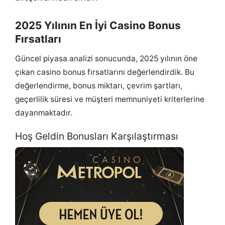
2025 Yılının En İyi Casino Bonus
Fırsatları
Güncel piyasa analizi sonucunda, 2025 yılının öne
çıkan casino bonus fırsatlarını değerlendirdik. Bu
değerlendirme, bonus miktarı, çevrim şartları,
geçerlilik süresi ve müşteri memnuniyeti kriterlerine
dayanmaktadır.
Hoş Geldin Bonusları Karşılaştırması