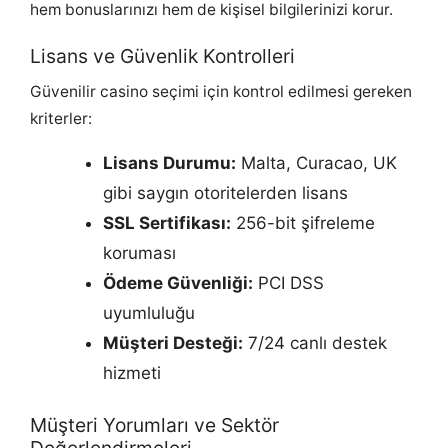
hem bonuslarınızı hem de kişisel bilgilerinizi korur.
Lisans ve Güvenlik Kontrolleri
Güvenilir casino seçimi için kontrol edilmesi gereken
kriterler:
Lisans Durumu:
Malta, Curacao, UK
gibi saygın otoritelerden lisans
SSL Sertifikası:
256-bit şifreleme
koruması
Ödeme Güvenliği:
PCI DSS
uyumluluğu
Müşteri Desteği:
7/24 canlı destek
hizmeti
Müşteri Yorumları ve Sektör
Değerlendirmeleri