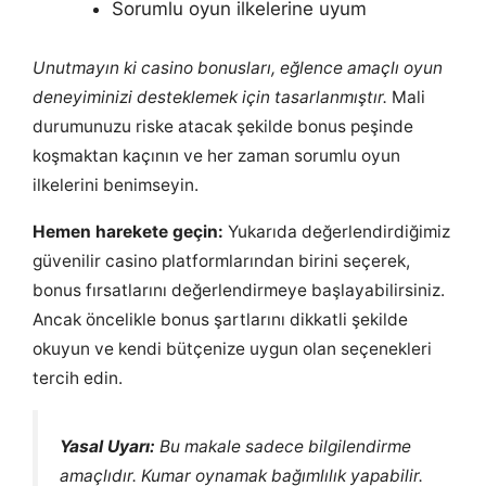
Sorumlu oyun ilkelerine uyum
Unutmayın ki casino bonusları, eğlence amaçlı oyun
deneyiminizi desteklemek için tasarlanmıştır.
Mali
durumunuzu riske atacak şekilde bonus peşinde
koşmaktan kaçının ve her zaman sorumlu oyun
ilkelerini benimseyin.
Hemen harekete geçin:
Yukarıda değerlendirdiğimiz
güvenilir casino platformlarından birini seçerek,
bonus fırsatlarını değerlendirmeye başlayabilirsiniz.
Ancak öncelikle bonus şartlarını dikkatli şekilde
okuyun ve kendi bütçenize uygun olan seçenekleri
tercih edin.
Yasal Uyarı:
Bu makale sadece bilgilendirme
amaçlıdır. Kumar oynamak bağımlılık yapabilir.