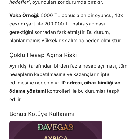
hedefleri
, oyuncuları zor durumda bırakır.
Vaka Örneği:
5000 TL bonus alan bir oyuncu, 40x
çevrim şartı ile 200.000 TL bahis yapması
gerektiğini sonradan fark etmiştir. Bu durum,
planlanmamış yüksek risk alımına neden olmuştur.
Çoklu Hesap Açma Riski
Aynı kişi tarafından birden fazla hesap açılması, tüm
hesapların kapatılmasına ve kazançların iptal
edilmesine neden olur.
IP adresi, cihaz kimliği ve
ödeme yöntemi
kontrolleri ile bu durumlar tespit
edilir.
Bonus Kötüye Kullanımı