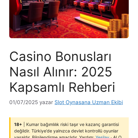
Casino Bonusları
Nasıl Alınır: 2025
Kapsamlı Rehberi
01/07/2025
yazar
Slot Oynasana Uzman Ekibi
18+
| Kumar bağımlılık riski taşır ve kazanç garantisi
değildir. Türkiye’de yalnızca devlet kontrollü oyunlar
yasaldır. Bilgilendirme amaçlıdır. Yardım:
Yeşilay
· ALO