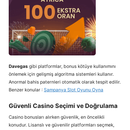
Davegas
gibi platformlar, bonus kötüye kullanımını
önlemek için gelişmiş algoritma sistemleri kullanır.
Anormal bahis paternleri otomatik olarak tespit edilir.
Benzer konular :
Şampanya Slot Oyunu Oyna
Güvenli Casino Seçimi ve Doğrulama
Casino bonusları alırken güvenlik, en öncelikli
konudur. Lisanslı ve güvenilir platformları seçmek,