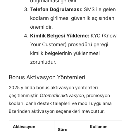
doğrulaması gerekir.
Telefon Doğrulaması:
SMS ile gelen
kodların girilmesi güvenlik açısından
önemlidir.
Kimlik Belgesi Yükleme:
KYC (Know
Your Customer) prosedürü gereği
kimlik belgelerinin yüklenmesi
zorunludur.
Bonus Aktivasyon Yöntemleri
2025 yılında bonus aktivasyon yöntemleri
çeşitlenmiştir.
Otomatik aktivasyon
, promosyon
kodları, canlı destek talepleri ve mobil uygulama
üzerinden aktivasyon seçenekleri mevcuttur.
Aktivasyon
Kullanım
Süre