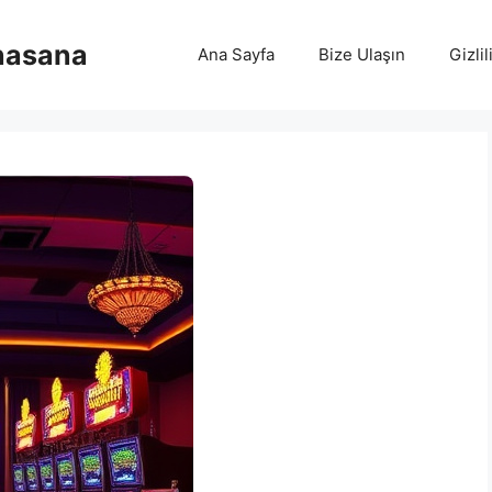
nasana
Ana Sayfa
Bize Ulaşın
Gizlil