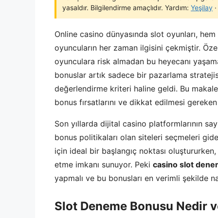
yasaldır. Bilgilendirme amaçlıdır. Yardım:
Yeşilay
·
Online casino dünyasında slot oyunları, hem
oyuncuların her zaman ilgisini çekmiştir. Öze
oyunculara risk almadan bu heyecanı yaşama f
bonuslar artık sadece bir pazarlama stratejis
değerlendirme kriteri haline geldi. Bu makale
bonus fırsatlarını ve dikkat edilmesi gereken 
Son yıllarda dijital casino platformlarının say
bonus politikaları olan siteleri seçmeleri gi
için ideal bir başlangıç noktası oluştururken, 
etme imkanı sunuyor. Peki
casino slot dene
yapmalı ve bu bonusları en verimli şekilde na
Slot Deneme Bonusu Nedir ve 