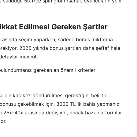
 sunduğu 50 free spin gibi fırsatlar, oyuncuların yeni
kkat Edilmesi Gereken Şartlar
rasında seçim yaparken, sadece bonus miktarına
rekiyor. 2025 yılında bonus şartları daha şeffaf hale
 detaylar mevcut.
bulundurmanız gereken en önemli kriterler:
i için kaç kez döndürülmesi gerektiğini belirtir.
r bonusu çekebilmek için, 3000 TL’lik bahis yapmanız
rı 25x-40x arasında değişiyor, ancak bazı platformlar
or.