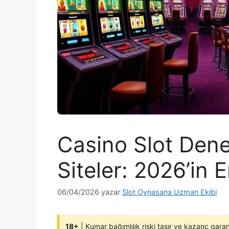
Casino Slot Den
Siteler: 2026’in
06/04/2026
yazar
Slot Oynasana Uzman Ekibi
18+
| Kumar bağımlılık riski taşır ve kazanç garant