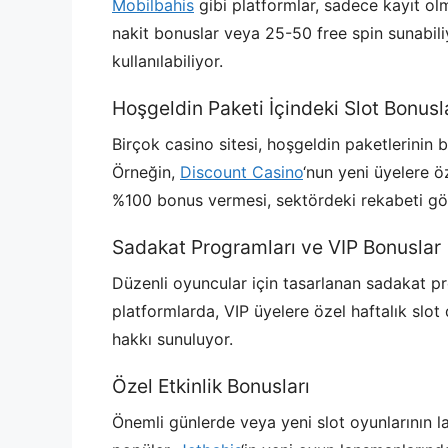
Mobilbahis
gibi platformlar, sadece kayıt ol
nakit bonuslar veya 25-50 free spin sunabili
kullanılabiliyor.
Hoşgeldin Paketi İçindeki Slot Bonusl
Birçok casino sitesi, hoşgeldin paketlerinin 
Örneğin,
Discount Casino
‘nun yeni üyelere öz
%100 bonus vermesi, sektördeki rekabeti gös
Sadakat Programları ve VIP Bonuslar
Düzenli oyuncular için tasarlanan sadakat pr
platformlarda, VIP üyelere özel haftalık slot
hakkı sunuluyor.
Özel Etkinlik Bonusları
Önemli günlerde veya yeni slot oyunlarının 