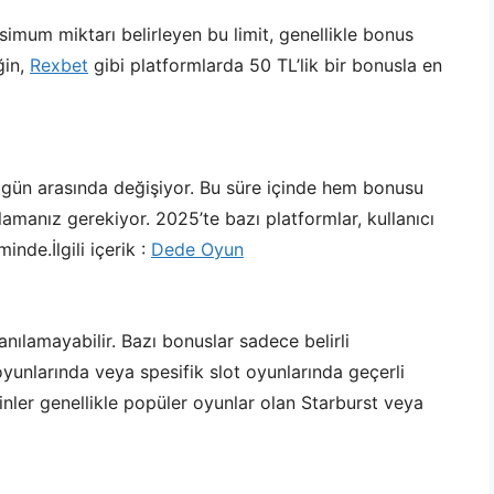
mum miktarı belirleyen bu limit, genellikle bonus
ğin,
Rexbet
gibi platformlarda 50 TL’lik bir bonusla en
30 gün arasında değişiyor. Bu süre içinde hem bonusu
manız gerekiyor. 2025’te bazı platformlar, kullanıcı
inde.İlgili içerik :
Dede Oyun
ılamayabilir. Bazı bonuslar sadece belirli
oyunlarında veya spesifik slot oyunlarında geçerli
inler genellikle popüler oyunlar olan Starburst veya