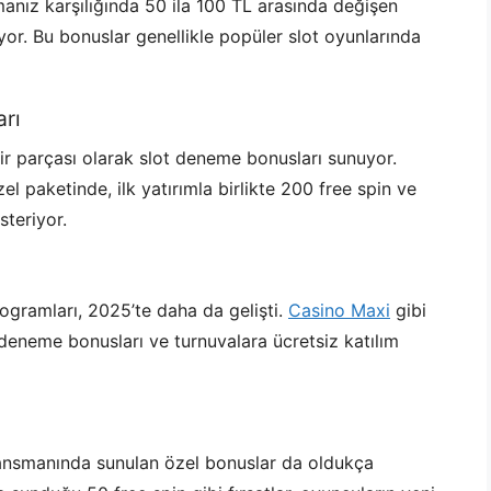
manız karşılığında 50 ila 100 TL arasında değişen
yor. Bu bonuslar genellikle popüler slot oyunlarında
arı
bir parçası olarak slot deneme bonusları sunuyor.
el paketinde, ilk yatırımla birlikte 200 free spin ve
teriyor.
ogramları, 2025’te daha da gelişti.
Casino Maxi
gibi
 deneme bonusları ve turnuvalara ücretsiz katılım
lansmanında sunulan özel bonuslar da oldukça