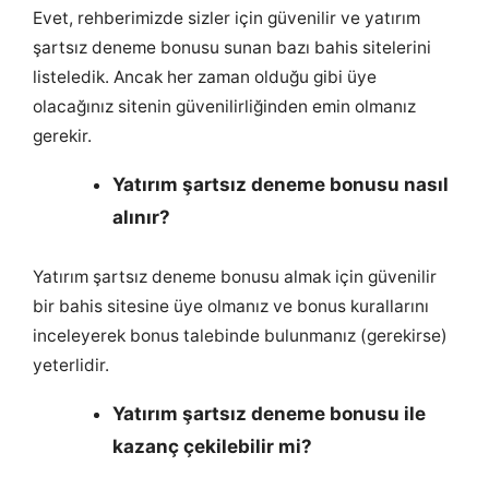
Evet, rehberimizde sizler için güvenilir ve yatırım
şartsız deneme bonusu sunan bazı bahis sitelerini
listeledik. Ancak her zaman olduğu gibi üye
olacağınız sitenin güvenilirliğinden emin olmanız
gerekir.
Yatırım şartsız deneme bonusu nasıl
alınır?
Yatırım şartsız deneme bonusu almak için güvenilir
bir bahis sitesine üye olmanız ve bonus kurallarını
inceleyerek bonus talebinde bulunmanız (gerekirse)
yeterlidir.
Yatırım şartsız deneme bonusu ile
kazanç çekilebilir mi?