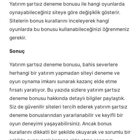
Yatırım şartsız deneme bonusu ile hangi oyunlarda
oynayabileceğiniz siteye göre değişiklik gösterir.
Sitelerin bonus kurallarını inceleyerek hangi
oyunlarda bu bonusu kullanabileceğinizi öğrenmeniz
gerekir.
Sonuç
Yatırım şartsız deneme bonusu, bahis severlere
herhangi bir yatırım yapmadan siteyi deneme ve
oyun oynama imkanı sunarak kazanç elde etme
fırsatı yaratıyor. Bu yazıda sizlere yatırım şartsız
deneme bonusu hakkında detaylı bilgiler paylaştık.
Siz de güvenilir siteleri tercih ederek yatırım şartsız
deneme bonuslarından yararlanabilir ve keyifli bir
oyun deneyimi yaşayabilirsiniz. Ancak bonus
kurallarını dikkatli bir şekilde okuyarak ve sorumlu bir