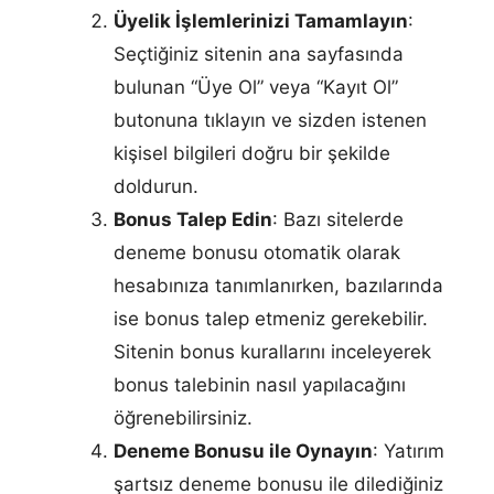
Üyelik İşlemlerinizi Tamamlayın
:
Seçtiğiniz sitenin ana sayfasında
bulunan “Üye Ol” veya “Kayıt Ol”
butonuna tıklayın ve sizden istenen
kişisel bilgileri doğru bir şekilde
doldurun.
Bonus Talep Edin
: Bazı sitelerde
deneme bonusu otomatik olarak
hesabınıza tanımlanırken, bazılarında
ise bonus talep etmeniz gerekebilir.
Sitenin bonus kurallarını inceleyerek
bonus talebinin nasıl yapılacağını
öğrenebilirsiniz.
Deneme Bonusu ile Oynayın
: Yatırım
şartsız deneme bonusu ile dilediğiniz