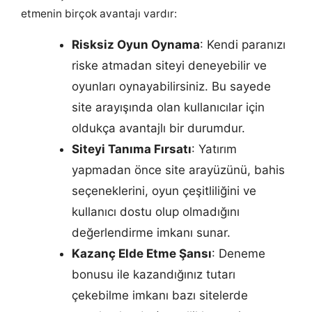
etmenin birçok avantajı vardır:
Risksiz Oyun Oynama
: Kendi paranızı
riske atmadan siteyi deneyebilir ve
oyunları oynayabilirsiniz. Bu sayede
site arayışında olan kullanıcılar için
oldukça avantajlı bir durumdur.
Siteyi Tanıma Fırsatı
: Yatırım
yapmadan önce site arayüzünü, bahis
seçeneklerini, oyun çeşitliliğini ve
kullanıcı dostu olup olmadığını
değerlendirme imkanı sunar.
Kazanç Elde Etme Şansı
: Deneme
bonusu ile kazandığınız tutarı
çekebilme imkanı bazı sitelerde