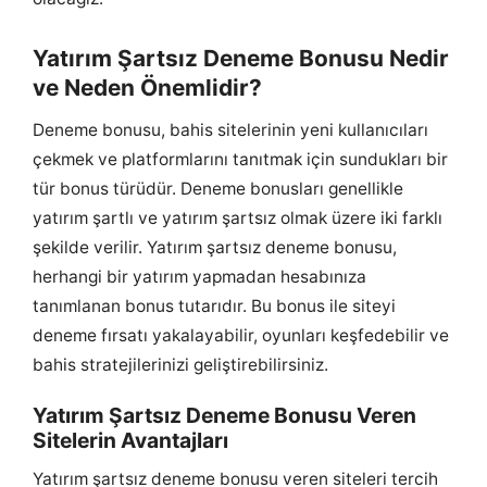
Yatırım Şartsız Deneme Bonusu Nedir
ve Neden Önemlidir?
Deneme bonusu, bahis sitelerinin yeni kullanıcıları
çekmek ve platformlarını tanıtmak için sundukları bir
tür bonus türüdür. Deneme bonusları genellikle
yatırım şartlı ve yatırım şartsız olmak üzere iki farklı
şekilde verilir. Yatırım şartsız deneme bonusu,
herhangi bir yatırım yapmadan hesabınıza
tanımlanan bonus tutarıdır. Bu bonus ile siteyi
deneme fırsatı yakalayabilir, oyunları keşfedebilir ve
bahis stratejilerinizi geliştirebilirsiniz.
Yatırım Şartsız Deneme Bonusu Veren
Sitelerin Avantajları
Yatırım şartsız deneme bonusu veren siteleri tercih