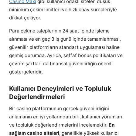
Casino Maxi
gibi kullanıcı odaklı siteler, düşük
minimum çekim limitleri ve hızlı onay süreçleriyle
dikkat çekiyor.
Para çekme taleplerinin 24 saat içinde işleme
alınması ve en geç 3 iş günü içinde tamamlanması,
güvenilir platformların standart uygulaması haline
gelmiş durumda. Ayrıca, şeffaf bonus politikaları ve
çevrim şartları da finansal güvenilirliğin önemli
göstergeleridir.
Kullanıcı Deneyimleri ve Topluluk
Değerlendirmeleri
Bir casino platformunun gerçek güvenilirliğini
anlamanın en iyi yollarından biri, kullanıcı yorumları
ve topluluk değerlendirmelerini incelemektir.
En
sağlam casino siteleri
, genellikle yüksek kullanıcı