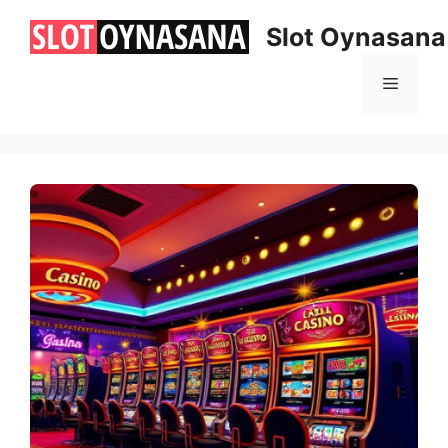
İçeriğe
Slot Oynasana
atla
Menü