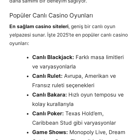
daha samimi bir deneyim sağlıyor.
Popüler Canlı Casino Oyunları
En sağlam casino siteleri
, geniş bir canlı oyun
yelpazesi sunar. İşte 2025’te en popüler canlı casino
oyunları:
Canlı Blackjack:
Farklı masa limitleri
ve varyasyonlarla
Canlı Rulet:
Avrupa, Amerikan ve
Fransız ruleti seçenekleri
Canlı Bakara:
Hızlı oyun temposu ve
kolay kurallarıyla
Canlı Poker:
Texas Hold’em,
Caribbean Stud gibi varyasyonlar
Game Shows:
Monopoly Live, Dream