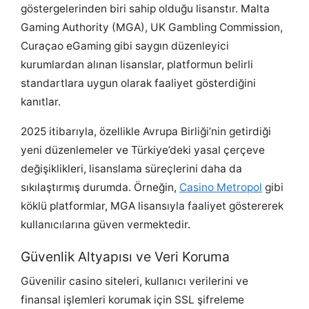
göstergelerinden biri sahip olduğu lisanstır. Malta
Gaming Authority (MGA), UK Gambling Commission,
Curaçao eGaming gibi saygın düzenleyici
kurumlardan alınan lisanslar, platformun belirli
standartlara uygun olarak faaliyet gösterdiğini
kanıtlar.
2025 itibarıyla, özellikle Avrupa Birliği’nin getirdiği
yeni düzenlemeler ve Türkiye’deki yasal çerçeve
değişiklikleri, lisanslama süreçlerini daha da
sıkılaştırmış durumda. Örneğin,
Casino Metropol
gibi
köklü platformlar, MGA lisansıyla faaliyet göstererek
kullanıcılarına güven vermektedir.
Güvenlik Altyapısı ve Veri Koruma
Güvenilir casino siteleri, kullanıcı verilerini ve
finansal işlemleri korumak için SSL şifreleme