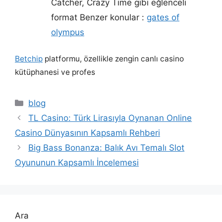
Catcher, Crazy Time gibi eğlenceli
format Benzer konular :
gates of
olympus
Betchip
platformu, özellikle zengin canlı casino
kütüphanesi ve profes
Kategoriler
blog
TL Casino: Türk Lirasıyla Oynanan Online
Casino Dünyasının Kapsamlı Rehberi
Big Bass Bonanza: Balık Avı Temalı Slot
Oyununun Kapsamlı İncelemesi
Ara