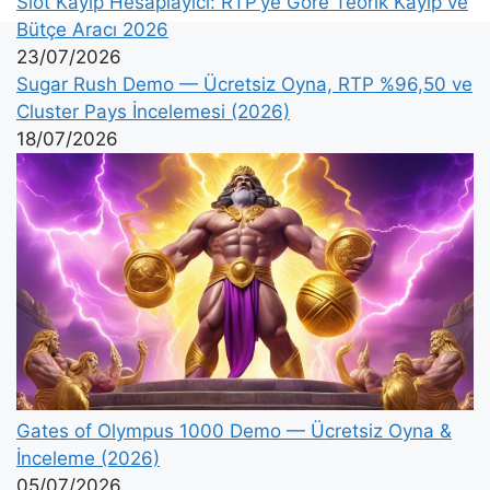
Slot Kayıp Hesaplayıcı: RTP’ye Göre Teorik Kayıp ve
Bütçe Aracı 2026
23/07/2026
Sugar Rush Demo — Ücretsiz Oyna, RTP %96,50 ve
Cluster Pays İncelemesi (2026)
18/07/2026
Gates of Olympus 1000 Demo — Ücretsiz Oyna &
İnceleme (2026)
05/07/2026