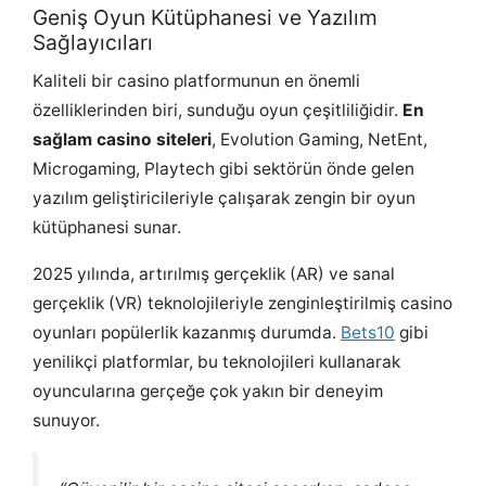
Geniş Oyun Kütüphanesi ve Yazılım
Sağlayıcıları
Kaliteli bir casino platformunun en önemli
özelliklerinden biri, sunduğu oyun çeşitliliğidir.
En
sağlam casino siteleri
, Evolution Gaming, NetEnt,
Microgaming, Playtech gibi sektörün önde gelen
yazılım geliştiricileriyle çalışarak zengin bir oyun
kütüphanesi sunar.
2025 yılında, artırılmış gerçeklik (AR) ve sanal
gerçeklik (VR) teknolojileriyle zenginleştirilmiş casino
oyunları popülerlik kazanmış durumda.
Bets10
gibi
yenilikçi platformlar, bu teknolojileri kullanarak
oyuncularına gerçeğe çok yakın bir deneyim
sunuyor.