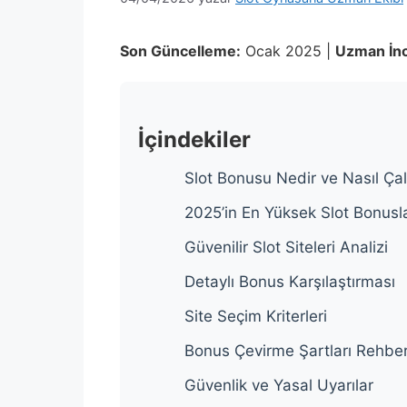
Son Güncelleme:
Ocak 2025 |
Uzman İnc
İçindekiler
Slot Bonusu Nedir ve Nasıl Çalı
2025’in En Yüksek Slot Bonusla
Güvenilir Slot Siteleri Analizi
Detaylı Bonus Karşılaştırması
Site Seçim Kriterleri
Bonus Çevirme Şartları Rehber
Güvenlik ve Yasal Uyarılar