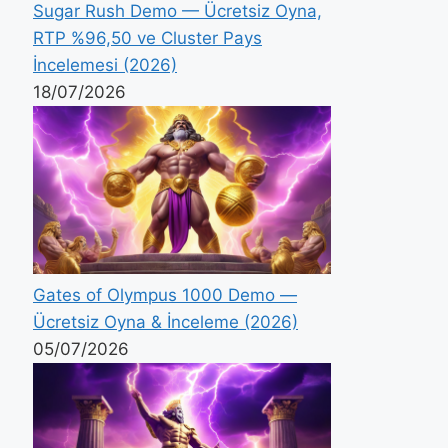
Sugar Rush Demo — Ücretsiz Oyna,
RTP %96,50 ve Cluster Pays
İncelemesi (2026)
18/07/2026
Gates of Olympus 1000 Demo —
Ücretsiz Oyna & İnceleme (2026)
05/07/2026