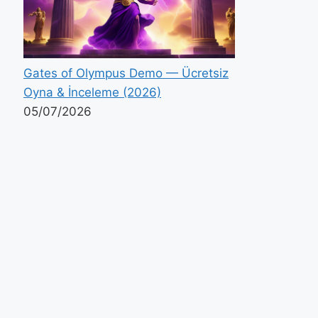
Gates of Olympus Demo — Ücretsiz
Oyna & İnceleme (2026)
05/07/2026