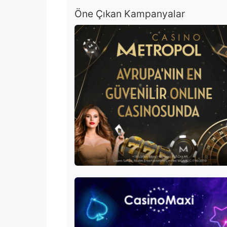
Öne Çıkan Kampanyalar