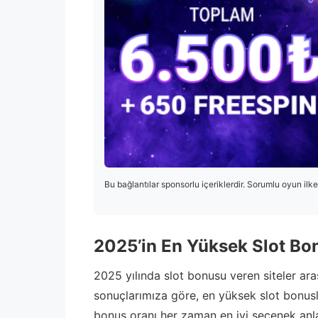
Bu bağlantılar sponsorlu içeriklerdir. Sorumlu oyun ilk
2025’in En Yüksek Slot Bon
2025 yılında slot bonusu veren siteler ar
sonuçlarımıza göre, en yüksek slot bonus
bonus oranı her zaman en iyi seçenek an