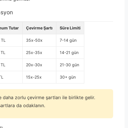
asyon
mum Tutar
Çevirme Şartı
Süre Limiti
 TL
35x-50x
7-14 gün
 TL
25x-35x
14-21 gün
 TL
20x-30x
21-30 gün
TL
15x-25x
30+ gün
daha zorlu çevirme şartları ile birlikte gelir.
artlara da odaklanın.
rı