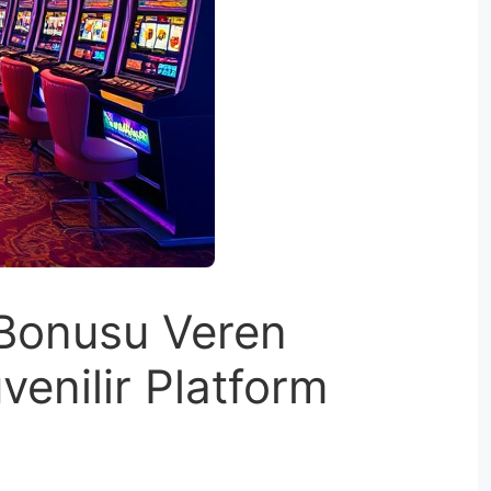
 Bonusu Veren
venilir Platform