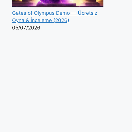
Gates of Olympus Demo — Ücretsiz
Oyna & İnceleme (2026)
05/07/2026