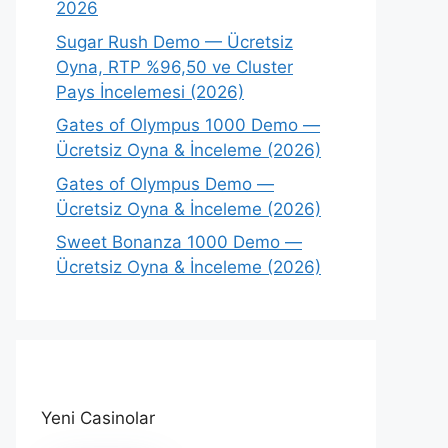
2026
Sugar Rush Demo — Ücretsiz
Oyna, RTP %96,50 ve Cluster
Pays İncelemesi (2026)
Gates of Olympus 1000 Demo —
Ücretsiz Oyna & İnceleme (2026)
Gates of Olympus Demo —
Ücretsiz Oyna & İnceleme (2026)
Sweet Bonanza 1000 Demo —
Ücretsiz Oyna & İnceleme (2026)
Yeni Casinolar