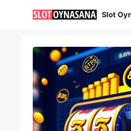
İçeriğe
atla
Slot Oy