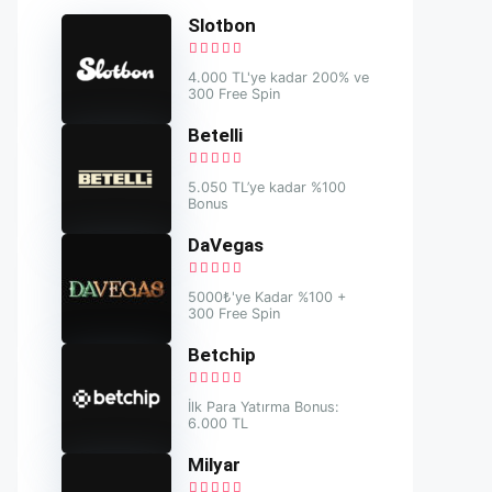
Slotbon
4.000 TL'ye kadar 200% ve
300 Free Spin
Betelli
5.050 TL’ye kadar %100
Bonus
DaVegas
5000₺'ye Kadar %100 +
300 Free Spin
Betchip
İlk Para Yatırma Bonus:
6.000 TL
Milyar