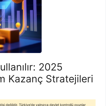
ullanılır: 2025
 Kazanç Stratejileri
isi değildir. Türkiye’de yalnızca devlet kontrollü oyunlar