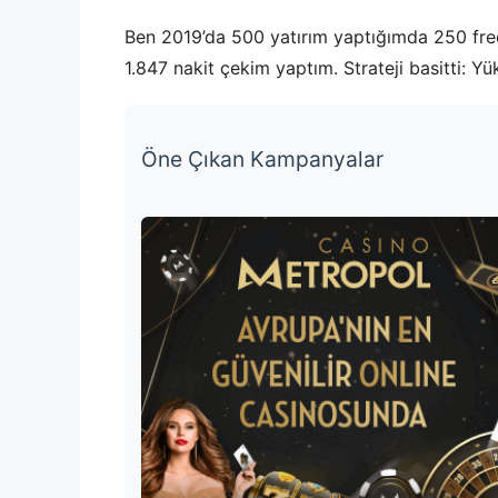
Ben 2019’da 500 yatırım yaptığımda 250 free
1.847 nakit çekim yaptım. Strateji basitti: Y
Öne Çıkan Kampanyalar