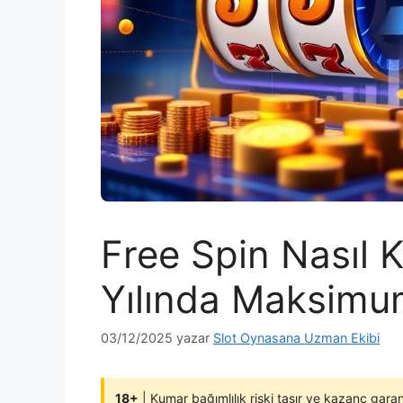
Free Spin Nasıl K
Yılında Maksimum
03/12/2025
yazar
Slot Oynasana Uzman Ekibi
18+
| Kumar bağımlılık riski taşır ve kazanç garant