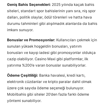
Geniş Bahis Seçenekleri:
2025 yılında kaçak bahis
siteleri, standart spor bahislerinin yanı sıra, niş spor
dalları, politik olaylar, ödül törenleri ve hatta hava
durumu tahminleri gibi alışılmadık alanlarda da bahis
imkanı sunuyor.
Bonuslar ve Promosyonlar:
Kullanıcıları çekmek için
sunulan yüksek hoşgeldin bonusları, yatırım
bonusları ve kayıp iadesi gibi promosyonlar oldukça
cazip olabiliyor. Casino Maxi gibi platformlar, ilk
yatırıma %200’e varan bonuslar sunabiliyorlar.
Ödeme Çeşitliliği:
Banka havalesi, kredi kartı,
elektronik cüzdanlar ve kripto paralar dahil olmak
üzere çok sayıda ödeme seçeneği bulunuyor.
Mobilbahis gibi siteler 20’den fazla farklı ödeme
yöntemi sunabiliyor.