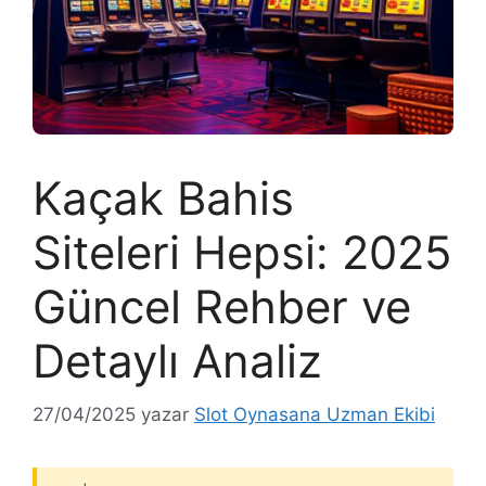
Kaçak Bahis
Siteleri Hepsi: 2025
Güncel Rehber ve
Detaylı Analiz
27/04/2025
yazar
Slot Oynasana Uzman Ekibi