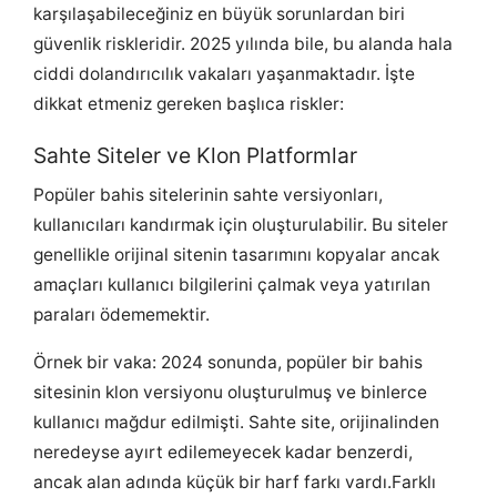
karşılaşabileceğiniz en büyük sorunlardan biri
güvenlik riskleridir. 2025 yılında bile, bu alanda hala
ciddi dolandırıcılık vakaları yaşanmaktadır. İşte
dikkat etmeniz gereken başlıca riskler:
Sahte Siteler ve Klon Platformlar
Popüler bahis sitelerinin sahte versiyonları,
kullanıcıları kandırmak için oluşturulabilir. Bu siteler
genellikle orijinal sitenin tasarımını kopyalar ancak
amaçları kullanıcı bilgilerini çalmak veya yatırılan
paraları ödememektir.
Örnek bir vaka: 2024 sonunda, popüler bir bahis
sitesinin klon versiyonu oluşturulmuş ve binlerce
kullanıcı mağdur edilmişti. Sahte site, orijinalinden
neredeyse ayırt edilemeyecek kadar benzerdi,
ancak alan adında küçük bir harf farkı vardı.Farklı