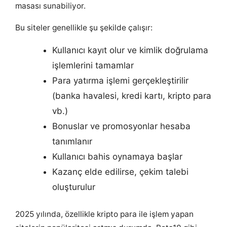
masası sunabiliyor.
Bu siteler genellikle şu şekilde çalışır:
Kullanıcı kayıt olur ve kimlik doğrulama
işlemlerini tamamlar
Para yatırma işlemi gerçekleştirilir
(banka havalesi, kredi kartı, kripto para
vb.)
Bonuslar ve promosyonlar hesaba
tanımlanır
Kullanıcı bahis oynamaya başlar
Kazanç elde edilirse, çekim talebi
oluşturulur
2025 yılında, özellikle kripto para ile işlem yapan