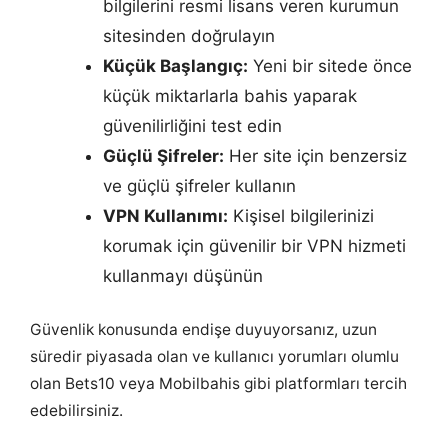
bilgilerini resmi lisans veren kurumun
sitesinden doğrulayın
Küçük Başlangıç:
Yeni bir sitede önce
küçük miktarlarla bahis yaparak
güvenilirliğini test edin
Güçlü Şifreler:
Her site için benzersiz
ve güçlü şifreler kullanın
VPN Kullanımı:
Kişisel bilgilerinizi
korumak için güvenilir bir VPN hizmeti
kullanmayı düşünün
Güvenlik konusunda endişe duyuyorsanız, uzun
süredir piyasada olan ve kullanıcı yorumları olumlu
olan Bets10 veya Mobilbahis gibi platformları tercih
edebilirsiniz.