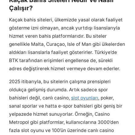
Çalışır?
Kaçak bahis siteleri, ülkemizde yasal olarak faaliyet
gösterme izni olmayan, ancak yurtdışı lisanslarıyla
hizmet veren bahis platformlarıdır. Bu siteler
genellikle Malta, Curaçao, Isle of Man gibi ülkelerden
aldıkları lisanslarla faaliyet gösterirler. Türkiye’de
BTK tarafından erişimleri engellense de, sürekli
adres değiştirerek hizmet vermeye devam ederler.
2025 itibarıyla, bu sitelerin çalışma prensipleri
oldukça gelişmiş durumda. Artık sadece spor
bahisleri değil, canlı casino,
slot oyunları
, poker,
sanal sporlar ve hatta e-spor bahisleri gibi geniş bir
yelpazede hizmet sunuyorlar. Örneğin, Casino
Metropol gibi platformlar, kullanıcılarına 3000’den
fazla slot oyunu ve 100’ün üzerinde canlı casino