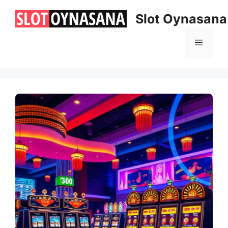
İçeriğe
Slot Oynasana
atla
Menü