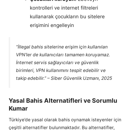
kontrolleri ve internet filtreleri
kullanarak çocukların bu sitelere
erişimini engelleyin
“İllegal bahis sitelerine erişim için kullanılan
VPN’ler de kullanıcıları tamamen koruyamaz.
İnternet servis sağlayıcıları ve güvenlik
birimleri, VPN kullanımını tespit edebilir ve
takip edebilir.” – Siber Güvenlik Uzmanı, 2025
Yasal Bahis Alternatifleri ve Sorumlu
Kumar
Türkiye’de yasal olarak bahis oynamak isteyenler için
çeşitli alternatifler bulunmaktadır. Bu alternatifler,