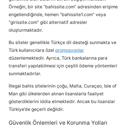
Örneğin, bir site “bahissite.com” adresinden erişime
engellendiğinde, hemen “bahissite1.com” veya
“girissite.com” gibi alternatif adresler
oluşturmaktadır.
Bu siteler genellikle Türkçe dil desteği sunmakta ve
Türk kullanıcılara özel
promosyonlar
düzenlemektedir. Ayrıca, Türk bankalarına para
transferi yapılabilmesi için çeşitli ödeme yöntemleri
sunmaktadırlar.
İllegal bahis sitelerinin çoğu, Malta, Curaçao, Isle of
Man gibi ülkelerden alınan lisanslarla faaliyet
gösterdiklerini iddia etmektedir. Ancak bu lisanslar
Türkiye’de geçerli değildir.
Güvenlik Önlemleri ve Korunma Yolları