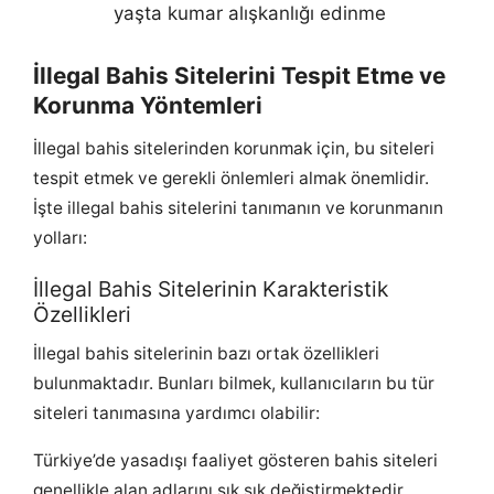
yaşta kumar alışkanlığı edinme
İllegal Bahis Sitelerini Tespit Etme ve
Korunma Yöntemleri
İllegal bahis sitelerinden korunmak için, bu siteleri
tespit etmek ve gerekli önlemleri almak önemlidir.
İşte illegal bahis sitelerini tanımanın ve korunmanın
yolları:
İllegal Bahis Sitelerinin Karakteristik
Özellikleri
İllegal bahis sitelerinin bazı ortak özellikleri
bulunmaktadır. Bunları bilmek, kullanıcıların bu tür
siteleri tanımasına yardımcı olabilir:
Türkiye’de yasadışı faaliyet gösteren bahis siteleri
genellikle alan adlarını sık sık değiştirmektedir.