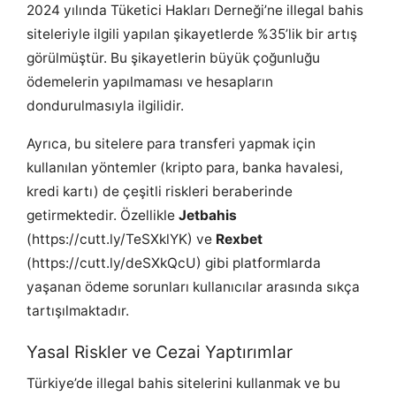
2024 yılında Tüketici Hakları Derneği’ne illegal bahis
siteleriyle ilgili yapılan şikayetlerde %35’lik bir artış
görülmüştür. Bu şikayetlerin büyük çoğunluğu
ödemelerin yapılmaması ve hesapların
dondurulmasıyla ilgilidir.
Ayrıca, bu sitelere para transferi yapmak için
kullanılan yöntemler (kripto para, banka havalesi,
kredi kartı) de çeşitli riskleri beraberinde
getirmektedir. Özellikle
Jetbahis
(https://cutt.ly/TeSXklYK) ve
Rexbet
(https://cutt.ly/deSXkQcU) gibi platformlarda
yaşanan ödeme sorunları kullanıcılar arasında sıkça
tartışılmaktadır.
Yasal Riskler ve Cezai Yaptırımlar
Türkiye’de illegal bahis sitelerini kullanmak ve bu