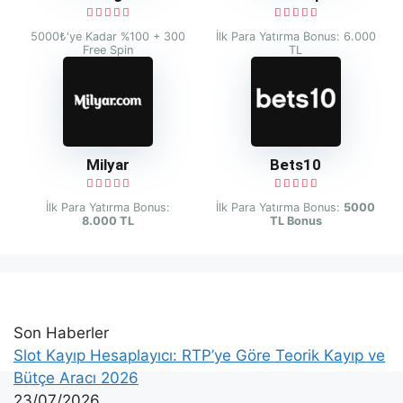
5000₺'ye Kadar %100 + 300
İlk Para Yatırma Bonus: 6.000
Free Spin
TL
Milyar
Bets10
İlk Para Yatırma Bonus:
İlk Para Yatırma Bonus:
5000
8.000 TL
TL Bonus
Son Haberler
Slot Kayıp Hesaplayıcı: RTP’ye Göre Teorik Kayıp ve
Bütçe Aracı 2026
23/07/2026