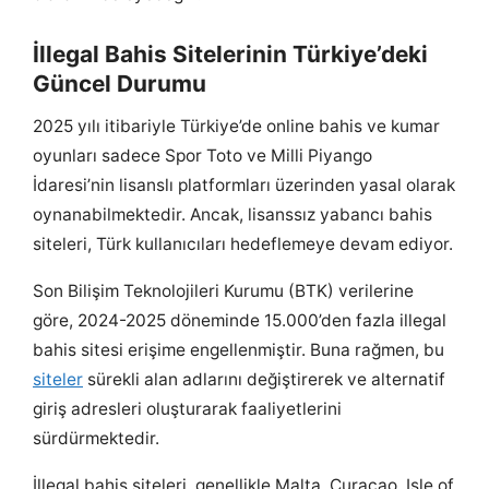
İllegal Bahis Sitelerinin Türkiye’deki
Güncel Durumu
2025 yılı itibariyle Türkiye’de online bahis ve kumar
oyunları sadece Spor Toto ve Milli Piyango
İdaresi’nin lisanslı platformları üzerinden yasal olarak
oynanabilmektedir. Ancak, lisanssız yabancı bahis
siteleri, Türk kullanıcıları hedeflemeye devam ediyor.
Son Bilişim Teknolojileri Kurumu (BTK) verilerine
göre, 2024-2025 döneminde 15.000’den fazla illegal
bahis sitesi erişime engellenmiştir. Buna rağmen, bu
siteler
sürekli alan adlarını değiştirerek ve alternatif
giriş adresleri oluşturarak faaliyetlerini
sürdürmektedir.
İllegal bahis siteleri, genellikle Malta, Curaçao, Isle of