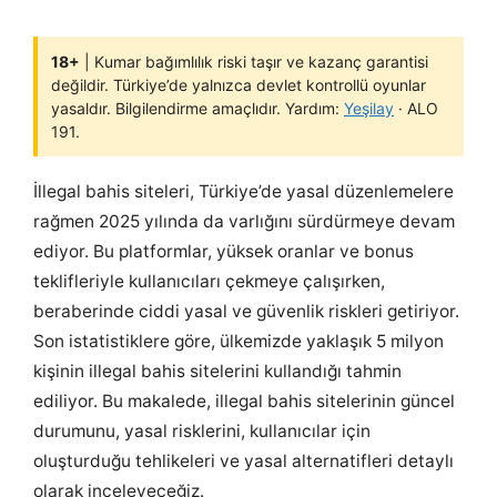
18+
| Kumar bağımlılık riski taşır ve kazanç garantisi
değildir. Türkiye’de yalnızca devlet kontrollü oyunlar
yasaldır. Bilgilendirme amaçlıdır. Yardım:
Yeşilay
· ALO
191.
İllegal bahis siteleri, Türkiye’de yasal düzenlemelere
rağmen 2025 yılında da varlığını sürdürmeye devam
ediyor. Bu platformlar, yüksek oranlar ve bonus
teklifleriyle kullanıcıları çekmeye çalışırken,
beraberinde ciddi yasal ve güvenlik riskleri getiriyor.
Son istatistiklere göre, ülkemizde yaklaşık 5 milyon
kişinin illegal bahis sitelerini kullandığı tahmin
ediliyor. Bu makalede, illegal bahis sitelerinin güncel
durumunu, yasal risklerini, kullanıcılar için
oluşturduğu tehlikeleri ve yasal alternatifleri detaylı
olarak inceleyeceğiz.