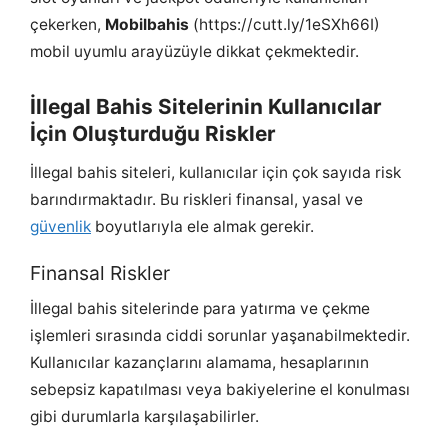
çekerken,
Mobilbahis
(https://cutt.ly/1eSXh66I)
mobil uyumlu arayüzüyle dikkat çekmektedir.
İllegal Bahis Sitelerinin Kullanıcılar
İçin Oluşturduğu Riskler
İllegal bahis siteleri, kullanıcılar için çok sayıda risk
barındırmaktadır. Bu riskleri finansal, yasal ve
güvenlik
boyutlarıyla ele almak gerekir.
Finansal Riskler
İllegal bahis sitelerinde para yatırma ve çekme
işlemleri sırasında ciddi sorunlar yaşanabilmektedir.
Kullanıcılar kazançlarını alamama, hesaplarının
sebepsiz kapatılması veya bakiyelerine el konulması
gibi durumlarla karşılaşabilirler.