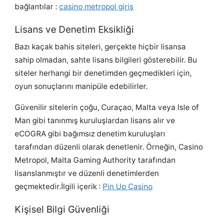
bağlantılar :
casino metropol giriş
Lisans ve Denetim Eksikliği
Bazı kaçak bahis siteleri, gerçekte hiçbir lisansa
sahip olmadan, sahte lisans bilgileri gösterebilir. Bu
siteler herhangi bir denetimden geçmedikleri için,
oyun sonuçlarını manipüle edebilirler.
Güvenilir sitelerin çoğu, Curaçao, Malta veya Isle of
Man gibi tanınmış kuruluşlardan lisans alır ve
eCOGRA gibi bağımsız denetim kuruluşları
tarafından düzenli olarak denetlenir. Örneğin, Casino
Metropol, Malta Gaming Authority tarafından
lisanslanmıştır ve düzenli denetimlerden
geçmektedir.İlgili içerik :
Pin Up Casino
Kişisel Bilgi Güvenliği