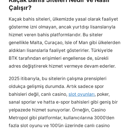
Çalışır?
Kaçak bahis siteleri, ülkemizde yasal olarak faaliyet
gösterme izni olmayan, ancak yurtdışı lisanslarıyla
hizmet veren bahis platformlarıdır. Bu siteler
genellikle Malta, Curaçao, Isle of Man gibi ülkelerden
aldıkları lisanslarla faaliyet gösterirler. Türkiye’de
BTK tarafından erişimleri engellense de, sürekli
adres değiştirerek hizmet vermeye devam ederler.
2025 itibarıyla, bu sitelerin çalışma prensipleri
oldukça gelişmiş durumda. Artık sadece spor
bahisleri değil, canlı casino,
slot oyunları
, poker,
sanal sporlar ve hatta e-spor bahisleri gibi geniş bir
yelpazede hizmet sunuyorlar. Örneğin, Casino
Metropol gibi platformlar, kullanıcılarına 3000’den
fazla slot oyunu ve 100’ün üzerinde canlı casino