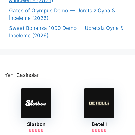
& İnceleme (2026)
Gates of Olympus Demo — Ücretsiz Oyna &
İnceleme (2026)
Sweet Bonanza 1000 Demo — Ücretsiz Oyna &
İnceleme (2026)
Yeni Casinolar
Slotbon
Betelli