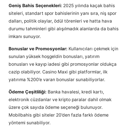
Geniş Bahis Seçenekleri:
2025 yılında kaçak bahis
siteleri, standart spor bahislerinin yanı sıra, niş spor
dalları, politik olaylar, ödül törenleri ve hatta hava
durumu tahminleri gibi alışılmadık alanlarda da bahis
imkanı sunuyor.
Bonuslar ve Promosyonlar:
Kullanıcıları çekmek için
sunulan yüksek hoşgeldin bonusları, yatırım
bonusları ve kayıp iadesi gibi promosyonlar oldukça
cazip olabiliyor. Casino Maxi gibi platformlar, ilk
yatırıma %200’e varan bonuslar sunabiliyorlar.
Ödeme Çeşitliliği:
Banka havalesi, kredi kartı,
elektronik cüzdanlar ve kripto paralar dahil olmak
üzere çok sayıda ödeme seçeneği bulunuyor.
Mobilbahis gibi siteler 20’den fazla farklı ödeme
yöntemi sunabiliyor.