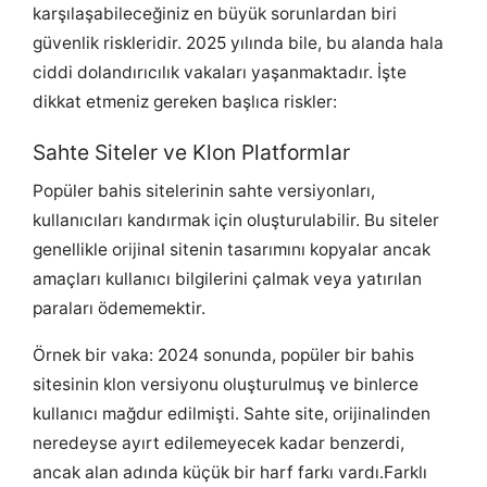
karşılaşabileceğiniz en büyük sorunlardan biri
güvenlik riskleridir. 2025 yılında bile, bu alanda hala
ciddi dolandırıcılık vakaları yaşanmaktadır. İşte
dikkat etmeniz gereken başlıca riskler:
Sahte Siteler ve Klon Platformlar
Popüler bahis sitelerinin sahte versiyonları,
kullanıcıları kandırmak için oluşturulabilir. Bu siteler
genellikle orijinal sitenin tasarımını kopyalar ancak
amaçları kullanıcı bilgilerini çalmak veya yatırılan
paraları ödememektir.
Örnek bir vaka: 2024 sonunda, popüler bir bahis
sitesinin klon versiyonu oluşturulmuş ve binlerce
kullanıcı mağdur edilmişti. Sahte site, orijinalinden
neredeyse ayırt edilemeyecek kadar benzerdi,
ancak alan adında küçük bir harf farkı vardı.Farklı