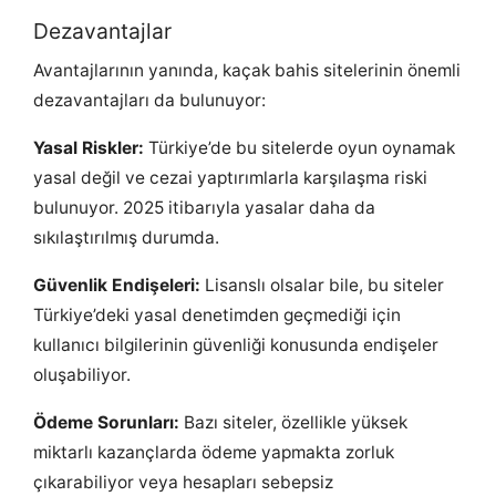
Dezavantajlar
Avantajlarının yanında, kaçak bahis sitelerinin önemli
dezavantajları da bulunuyor:
Yasal Riskler:
Türkiye’de bu sitelerde oyun oynamak
yasal değil ve cezai yaptırımlarla karşılaşma riski
bulunuyor. 2025 itibarıyla yasalar daha da
sıkılaştırılmış durumda.
Güvenlik Endişeleri:
Lisanslı olsalar bile, bu siteler
Türkiye’deki yasal denetimden geçmediği için
kullanıcı bilgilerinin güvenliği konusunda endişeler
oluşabiliyor.
Ödeme Sorunları:
Bazı siteler, özellikle yüksek
miktarlı kazançlarda ödeme yapmakta zorluk
çıkarabiliyor veya hesapları sebepsiz