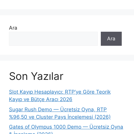
Ara
Ara
Son Yazılar
Slot Kayıp Hesaplayıcı: RTP’ye Göre Teorik
Kayıp ve Bütçe Aracı 2026
Sugar Rush Demo — Ücretsiz Oyna, RTP
%96,50 ve Cluster Pays İncelemesi (2026)
Gates of Olympus 1000 Demo — Ücretsiz Oyna