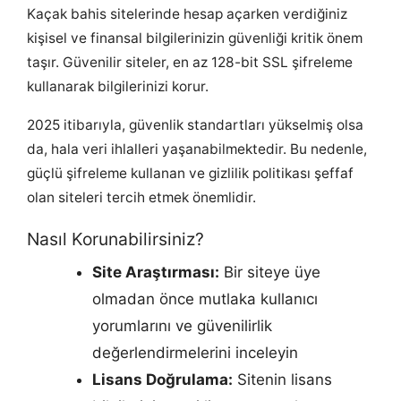
Kaçak bahis sitelerinde hesap açarken verdiğiniz
kişisel ve finansal bilgilerinizin güvenliği kritik önem
taşır. Güvenilir siteler, en az 128-bit SSL şifreleme
kullanarak bilgilerinizi korur.
2025 itibarıyla, güvenlik standartları yükselmiş olsa
da, hala veri ihlalleri yaşanabilmektedir. Bu nedenle,
güçlü şifreleme kullanan ve gizlilik politikası şeffaf
olan siteleri tercih etmek önemlidir.
Nasıl Korunabilirsiniz?
Site Araştırması:
Bir siteye üye
olmadan önce mutlaka kullanıcı
yorumlarını ve güvenilirlik
değerlendirmelerini inceleyin
Lisans Doğrulama:
Sitenin lisans