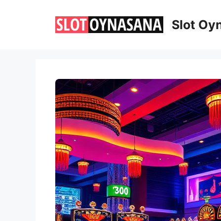
İçeriğe
atla
Slot Oy