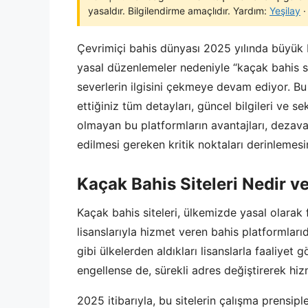
yasaldır. Bilgilendirme amaçlıdır. Yardım:
Yeşilay
·
Çevrimiçi bahis dünyası 2025 yılında büyük 
yasal düzenlemeler nedeniyle “kaçak bahis sit
severlerin ilgisini çekmeye devam ediyor. B
ettiğiniz tüm detayları, güncel bilgileri ve se
olmayan bu platformların avantajları, dezava
edilmesi gereken kritik noktaları derinlemes
Kaçak Bahis Siteleri Nedir ve
Kaçak bahis siteleri, ülkemizde yasal olarak
lisanslarıyla hizmet veren bahis platformlarıd
gibi ülkelerden aldıkları lisanslarla faaliyet g
engellense de, sürekli adres değiştirerek h
2025 itibarıyla, bu sitelerin çalışma prensi