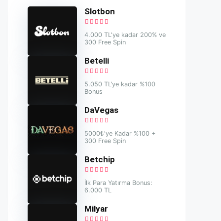
Slotbon
4.000 TL'ye kadar 200% ve
300 Free Spin
Betelli
5.050 TL’ye kadar %100
Bonus
DaVegas
5000₺'ye Kadar %100 +
300 Free Spin
Betchip
İlk Para Yatırma Bonus:
6.000 TL
Milyar