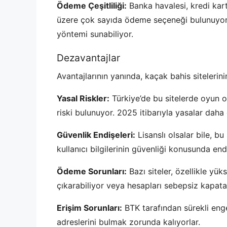
Ödeme Çeşitliliği:
Banka havalesi, kredi kart
üzere çok sayıda ödeme seçeneği bulunuyor. 
yöntemi sunabiliyor.
Dezavantajlar
Avantajlarının yanında, kaçak bahis sitelerin
Yasal Riskler:
Türkiye’de bu sitelerde oyun o
riski bulunuyor. 2025 itibarıyla yasalar daha 
Güvenlik Endişeleri:
Lisanslı olsalar bile, b
kullanıcı bilgilerinin güvenliği konusunda endi
Ödeme Sorunları:
Bazı siteler, özellikle y
çıkarabiliyor veya hesapları sebepsiz kapatab
Erişim Sorunları:
BTK tarafından sürekli engell
adreslerini bulmak zorunda kalıyorlar.