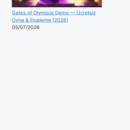
Gates of Olympus Demo — Ücretsiz
Oyna & İnceleme (2026)
05/07/2026