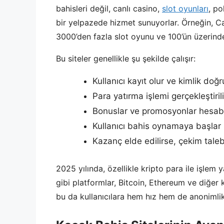
bahisleri değil, canlı casino,
slot oyunları
, po
bir yelpazede hizmet sunuyorlar. Örneğin, Cas
3000’den fazla slot oyunu ve 100’ün üzerinde
Bu siteler genellikle şu şekilde çalışır:
Kullanıcı kayıt olur ve kimlik do
Para yatırma işlemi gerçekleştiril
Bonuslar ve promosyonlar hesab
Kullanıcı bahis oynamaya başlar
Kazanç elde edilirse, çekim taleb
2025 yılında, özellikle kripto para ile işlem
gibi platformlar, Bitcoin, Ethereum ve diğer
bu da kullanıcılara hem hız hem de anonimlik