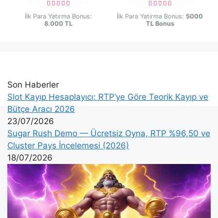
İlk Para Yatırma Bonus:
İlk Para Yatırma Bonus:
5000
8.000 TL
TL Bonus
Son Haberler
Slot Kayıp Hesaplayıcı: RTP’ye Göre Teorik Kayıp ve
Bütçe Aracı 2026
23/07/2026
Sugar Rush Demo — Ücretsiz Oyna, RTP %96,50 ve
Cluster Pays İncelemesi (2026)
18/07/2026