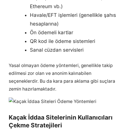
Ethereum vb.)
Havale/EFT işlemleri (genellikle şahıs
hesaplarına)
Ön ödemeli kartlar
QR kod ile ödeme sistemleri
Sanal cüzdan servisleri
Yasal olmayan ödeme yöntemleri, genellikle takip
edilmesi zor olan ve anonim kalınabilen
seçeneklerdir. Bu da kara para aklama gibi suçlara
zemin hazırlamaktadır.
Kaçak İddaa Sitelerinin Kullanıcıları
Çekme Stratejileri