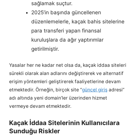
sağlamak suçtur.
2025’in başında güncellenen
düzenlemelerle, kaçak bahis sitelerine
para transferi yapan finansal
kuruluşlara da ağır yaptırımlar
getirilmiştir.
Yasalar her ne kadar net olsa da, kaçak iddaa siteleri
sürekli olarak alan adlarını değiştirerek ve alternatif
erişim yöntemleri geliştirerek faaliyetlerine devam
etmektedir. Örneğin, birçok site “
güncel giriş
adresi”
adı altında yeni domain’ler üzerinden hizmet
vermeye devam etmektedir.
Kaçak İddaa Sitelerinin Kullanıcılara
Sunduğu Riskler