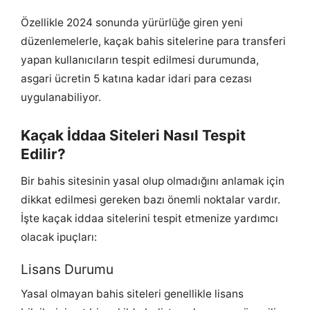
Özellikle 2024 sonunda yürürlüğe giren yeni
düzenlemelerle, kaçak bahis sitelerine para transferi
yapan kullanıcıların tespit edilmesi durumunda,
asgari ücretin 5 katına kadar idari para cezası
uygulanabiliyor.
Kaçak İddaa Siteleri Nasıl Tespit
Edilir?
Bir bahis sitesinin yasal olup olmadığını anlamak için
dikkat edilmesi gereken bazı önemli noktalar vardır.
İşte kaçak iddaa sitelerini tespit etmenize yardımcı
olacak ipuçları:
Lisans Durumu
Yasal olmayan bahis siteleri genellikle lisans