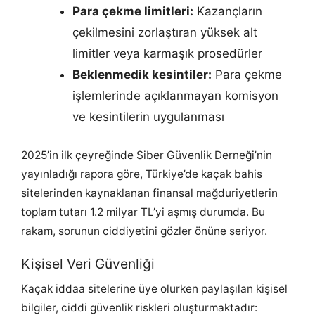
Para çekme limitleri:
Kazançların
çekilmesini zorlaştıran yüksek alt
limitler veya karmaşık prosedürler
Beklenmedik kesintiler:
Para çekme
işlemlerinde açıklanmayan komisyon
ve kesintilerin uygulanması
2025’in ilk çeyreğinde Siber Güvenlik Derneği’nin
yayınladığı rapora göre, Türkiye’de kaçak bahis
sitelerinden kaynaklanan finansal mağduriyetlerin
toplam tutarı 1.2 milyar TL’yi aşmış durumda. Bu
rakam, sorunun ciddiyetini gözler önüne seriyor.
Kişisel Veri Güvenliği
Kaçak iddaa sitelerine üye olurken paylaşılan kişisel
bilgiler, ciddi güvenlik riskleri oluşturmaktadır: