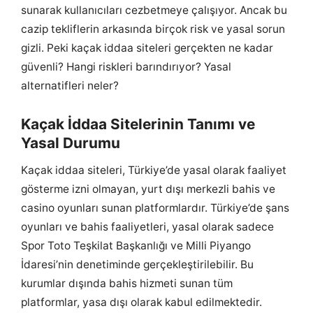
sunarak kullanıcıları cezbetmeye çalışıyor. Ancak bu
cazip tekliflerin arkasında birçok risk ve yasal sorun
gizli. Peki kaçak iddaa siteleri gerçekten ne kadar
güvenli? Hangi riskleri barındırıyor? Yasal
alternatifleri neler?
Kaçak İddaa Sitelerinin Tanımı ve
Yasal Durumu
Kaçak iddaa siteleri, Türkiye’de yasal olarak faaliyet
gösterme izni olmayan, yurt dışı merkezli bahis ve
casino oyunları sunan platformlardır. Türkiye’de şans
oyunları ve bahis faaliyetleri, yasal olarak sadece
Spor Toto Teşkilat Başkanlığı ve Milli Piyango
İdaresi’nin denetiminde gerçekleştirilebilir. Bu
kurumlar dışında bahis hizmeti sunan tüm
platformlar, yasa dışı olarak kabul edilmektedir.