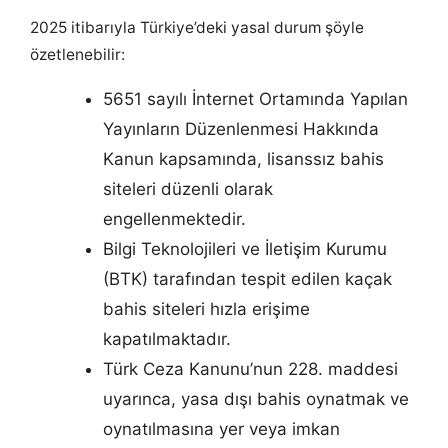
2025 itibarıyla Türkiye’deki yasal durum şöyle
özetlenebilir:
5651 sayılı İnternet Ortamında Yapılan
Yayınların Düzenlenmesi Hakkında
Kanun kapsamında, lisanssız bahis
siteleri düzenli olarak
engellenmektedir.
Bilgi Teknolojileri ve İletişim Kurumu
(BTK) tarafından tespit edilen kaçak
bahis siteleri hızla erişime
kapatılmaktadır.
Türk Ceza Kanunu’nun 228. maddesi
uyarınca, yasa dışı bahis oynatmak ve
oynatılmasına yer veya imkan