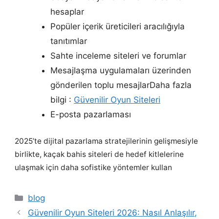
hesaplar
Popüler içerik üreticileri aracılığıyla
tanıtımlar
Sahte inceleme siteleri ve forumlar
Mesajlaşma uygulamaları üzerinden
gönderilen toplu mesajlarDaha fazla
bilgi :
Güvenilir Oyun Siteleri
E-posta pazarlaması
2025’te dijital pazarlama stratejilerinin gelişmesiyle
birlikte, kaçak bahis siteleri de hedef kitlelerine
ulaşmak için daha sofistike yöntemler kullan
Kategoriler
blog
Güvenilir Oyun Siteleri 2026: Nasıl Anlaşılır,