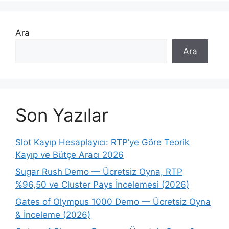
Ara
Ara
Son Yazılar
Slot Kayıp Hesaplayıcı: RTP’ye Göre Teorik
Kayıp ve Bütçe Aracı 2026
Sugar Rush Demo — Ücretsiz Oyna, RTP
%96,50 ve Cluster Pays İncelemesi (2026)
Gates of Olympus 1000 Demo — Ücretsiz Oyna
& İnceleme (2026)