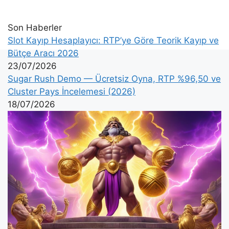
Son Haberler
Slot Kayıp Hesaplayıcı: RTP’ye Göre Teorik Kayıp ve
Bütçe Aracı 2026
23/07/2026
Sugar Rush Demo — Ücretsiz Oyna, RTP %96,50 ve
Cluster Pays İncelemesi (2026)
18/07/2026