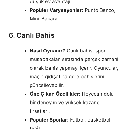
düşük ev avantajı.
Popüler Varyasyonlar:
Punto Banco,
Mini-Bakara.
6. Canlı Bahis
Nasıl Oynanır?
Canlı bahis, spor
müsabakaları sırasında gerçek zamanlı
olarak bahis yapmayı içerir. Oyuncular,
maçın gidişatına göre bahislerini
güncelleyebilir.
Öne Çıkan Özellikler:
Heyecan dolu
bir deneyim ve yüksek kazanç
fırsatları.
Popüler Sporlar:
Futbol, basketbol,
tenis.