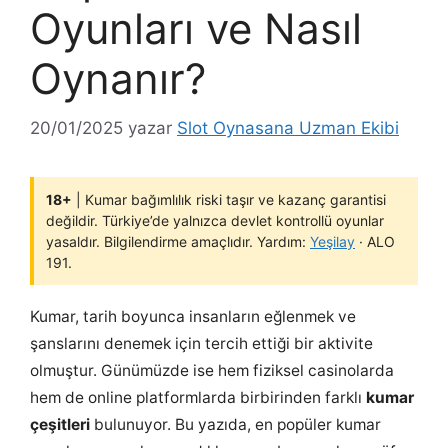
Oyunları ve Nasıl
Oynanır?
20/01/2025
yazar
Slot Oynasana Uzman Ekibi
18+
| Kumar bağımlılık riski taşır ve kazanç garantisi
değildir. Türkiye’de yalnızca devlet kontrollü oyunlar
yasaldır. Bilgilendirme amaçlıdır. Yardım:
Yeşilay
· ALO
191.
Kumar, tarih boyunca insanların eğlenmek ve
şanslarını denemek için tercih ettiği bir aktivite
olmuştur. Günümüzde ise hem fiziksel casinolarda
hem de online platformlarda birbirinden farklı
kumar
çeşitleri
bulunuyor. Bu yazıda, en popüler kumar