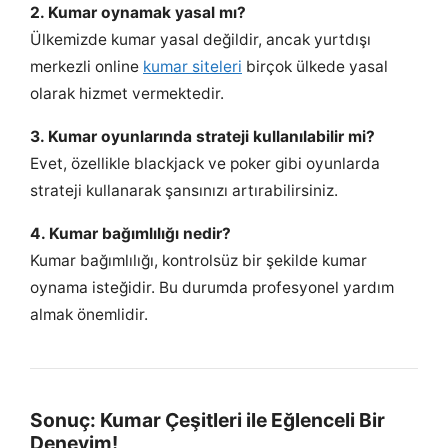
2. Kumar oynamak yasal mı?
Ülkemizde kumar yasal değildir, ancak yurtdışı
merkezli online
kumar siteleri
birçok ülkede yasal
olarak hizmet vermektedir.
3. Kumar oyunlarında strateji kullanılabilir mi?
Evet, özellikle blackjack ve poker gibi oyunlarda
strateji kullanarak şansınızı artırabilirsiniz.
4. Kumar bağımlılığı nedir?
Kumar bağımlılığı, kontrolsüz bir şekilde kumar
oynama isteğidir. Bu durumda profesyonel yardım
almak önemlidir.
Sonuç: Kumar Çeşitleri ile Eğlenceli Bir
Deneyim!