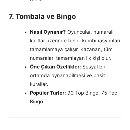
7. Tombala ve Bingo
Nasıl Oynanır?
Oyuncular, numaralı
kartlar üzerinde belirli kombinasyonları
tamamlamaya çalışır. Kazanan, tüm
numaraları tamamlayan ilk kişi olur.
Öne Çıkan Özellikler:
Sosyal bir
ortamda oynanabilmesi ve basit
kurallar.
Popüler Türler:
90 Top Bingo, 75 Top
Bingo.