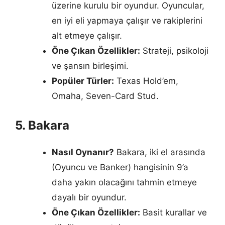
üzerine kurulu bir oyundur. Oyuncular,
en iyi eli yapmaya çalışır ve rakiplerini
alt etmeye çalışır.
Öne Çıkan Özellikler:
Strateji, psikoloji
ve şansın birleşimi.
Popüler Türler:
Texas Hold’em,
Omaha, Seven-Card Stud.
5. Bakara
Nasıl Oynanır?
Bakara, iki el arasında
(Oyuncu ve Banker) hangisinin 9’a
daha yakın olacağını tahmin etmeye
dayalı bir oyundur.
Öne Çıkan Özellikler:
Basit kurallar ve