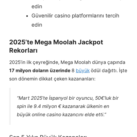
edin
Güvenilir casino platformlarını tercih
edin
2025’te Mega Moolah Jackpot
Rekorları
2025’in ilk çeyreğinde, Mega Moolah dünya çapında
17 milyon doların üzerinde
8
büyük
ödül dağıttı. İşte
son dönemin dikkat çeken kazananları:
“Mart 2025’te İspanyol bir oyuncu, 50€’luk bir
spin ile 9.4 milyon € kazanarak ülkenin en
büyük online casino kazancını elde etti.”