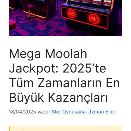
Mega Moolah
Jackpot: 2025’te
Tüm Zamanların En
Büyük Kazançları
18/04/2025
yazar
Slot Oynasana Uzman Ekibi