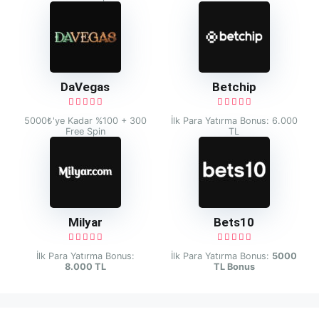
DaVegas
Betchip
5000₺'ye Kadar %100 + 300
İlk Para Yatırma Bonus: 6.000
Free Spin
TL
Milyar
Bets10
İlk Para Yatırma Bonus:
İlk Para Yatırma Bonus:
5000
8.000 TL
TL Bonus