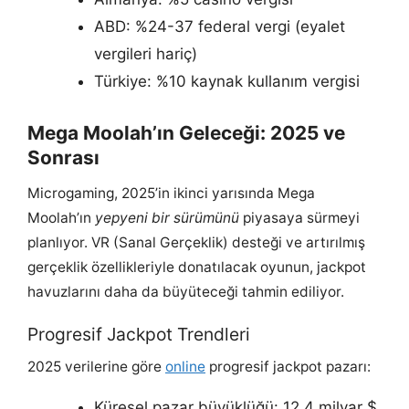
ABD: %24-37 federal vergi (eyalet
vergileri hariç)
Türkiye: %10 kaynak kullanım vergisi
Mega Moolah’ın Geleceği: 2025 ve
Sonrası
Microgaming, 2025’in ikinci yarısında Mega
Moolah’ın
yepyeni bir sürümünü
piyasaya sürmeyi
planlıyor. VR (Sanal Gerçeklik) desteği ve artırılmış
gerçeklik özellikleriyle donatılacak oyunun, jackpot
havuzlarını daha da büyüteceği tahmin ediliyor.
Progresif Jackpot Trendleri
2025 verilerine göre
online
progresif jackpot pazarı:
Küresel pazar büyüklüğü: 12.4 milyar $