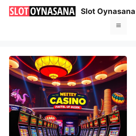
İçeriğe
Slot Oynasana
atla
Menü