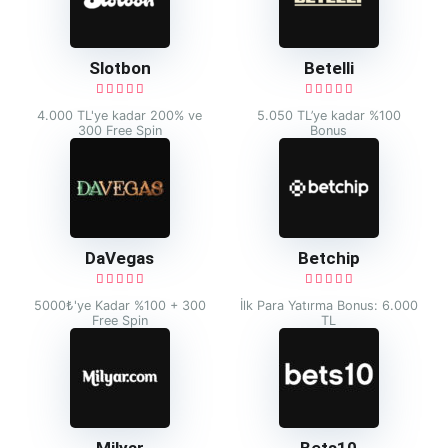
Slotbon
Betelli
4.000 TL'ye kadar 200% ve
5.050 TL’ye kadar %100
300 Free Spin
Bonus
DaVegas
Betchip
5000₺'ye Kadar %100 + 300
İlk Para Yatırma Bonus: 6.000
Free Spin
TL
Milyar
Bets10