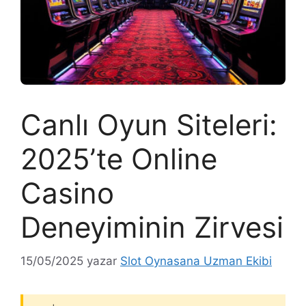
Canlı Oyun Siteleri:
2025’te Online
Casino
Deneyiminin Zirvesi
15/05/2025
yazar
Slot Oynasana Uzman Ekibi