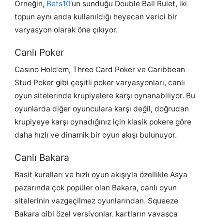
Örneğin,
Bets10
‘un sunduğu Double Ball Rulet, iki
topun aynı anda kullanıldığı heyecan verici bir
varyasyon olarak öne çıkıyor.
Canlı Poker
Casino Hold’em, Three Card Poker ve Caribbean
Stud Poker gibi çeşitli poker varyasyonları, canlı
oyun sitelerinde krupiyelere karşı oynanabiliyor. Bu
oyunlarda diğer oyunculara karşı değil, doğrudan
krupiyeye karşı oynadığınız için klasik pokere göre
daha hızlı ve dinamik bir oyun akışı bulunuyor.
Canlı Bakara
Basit kuralları ve hızlı oyun akışıyla özellikle Asya
pazarında çok popüler olan Bakara, canlı oyun
sitelerinin vazgeçilmez oyunlarından. Squeeze
Bakara gibi özel versiyonlar, kartların yavaşça