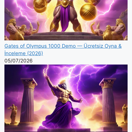
Gates of Olympus 1000 Demo — Ücretsiz Oyna &
İnceleme (2026)
05/07/2026