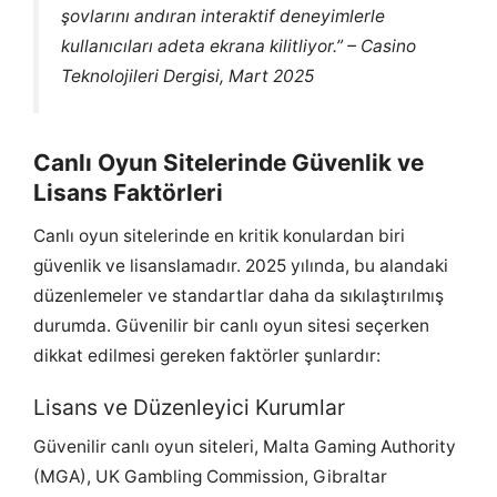
şovlarını andıran interaktif deneyimlerle
kullanıcıları adeta ekrana kilitliyor.” – Casino
Teknolojileri Dergisi, Mart 2025
Canlı Oyun Sitelerinde Güvenlik ve
Lisans Faktörleri
Canlı oyun sitelerinde en kritik konulardan biri
güvenlik ve lisanslamadır. 2025 yılında, bu alandaki
düzenlemeler ve standartlar daha da sıkılaştırılmış
durumda. Güvenilir bir canlı oyun sitesi seçerken
dikkat edilmesi gereken faktörler şunlardır:
Lisans ve Düzenleyici Kurumlar
Güvenilir canlı oyun siteleri, Malta Gaming Authority
(MGA), UK Gambling Commission, Gibraltar