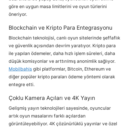
göre en uygun masa limitlerini ve oyun türlerini
öneriyor.
Blockchain ve Kripto Para Entegrasyonu
Blockchain teknolojisi, canlı oyun sitelerinde şeffaflık
ve güvenlik açısından devrim yaratıyor. Kripto para
ile yapılan ödemeler, daha hızlı işlem süreleri, daha
düşük komisyonlar ve arttırılmış anonimlik sağlıyor.
Mobilbahis
gibi platformlar, Bitcoin, Ethereum ve
diğer popüler kripto paraları ödeme yöntemi olarak
entegre etti.
Çoklu Kamera Açıları ve 4K Yayın
Gelişmiş yayın teknolojileri sayesinde, oyuncular
artık oyun masalarını farklı açılardan
görüntüleyebiliyor. 4K çözünürlüklü yayınlar ve özel