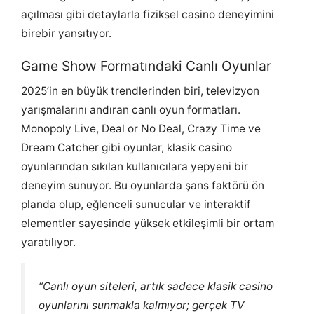
açılması gibi detaylarla fiziksel casino deneyimini
birebir yansıtıyor.
Game Show Formatındaki Canlı Oyunlar
2025’in en büyük trendlerinden biri, televizyon
yarışmalarını andıran canlı oyun formatları.
Monopoly Live, Deal or No Deal, Crazy Time ve
Dream Catcher gibi oyunlar, klasik casino
oyunlarından sıkılan kullanıcılara yepyeni bir
deneyim sunuyor. Bu oyunlarda şans faktörü ön
planda olup, eğlenceli sunucular ve interaktif
elementler sayesinde yüksek etkileşimli bir ortam
yaratılıyor.
“Canlı oyun siteleri, artık sadece klasik casino
oyunlarını sunmakla kalmıyor; gerçek TV