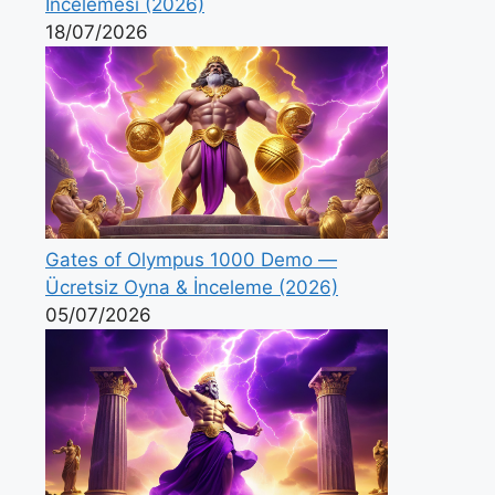
İncelemesi (2026)
18/07/2026
Gates of Olympus 1000 Demo —
Ücretsiz Oyna & İnceleme (2026)
05/07/2026