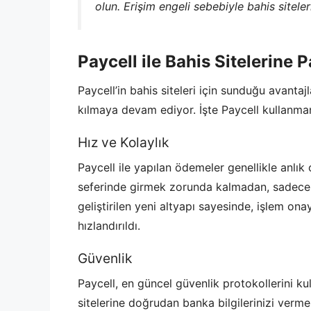
olun. Erişim engeli sebebiyle bahis siteleri
Paycell ile Bahis Sitelerine 
Paycell’in bahis siteleri için sunduğu avant
kılmaya devam ediyor. İşte Paycell kullanman
Hız ve Kolaylık
Paycell ile yapılan ödemeler genellikle anlık o
seferinde girmek zorunda kalmadan, sadece te
geliştirilen yeni altyapı sayesinde, işlem on
hızlandırıldı.
Güvenlik
Paycell, en güncel güvenlik protokollerini kul
sitelerine doğrudan banka bilgilerinizi verm