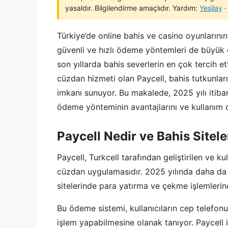
yasaldır. Bilgilendirme amaçlıdır. Yardım:
Yeşilay
·
Türkiye’de online bahis ve casino oyunlarının
güvenli ve hızlı ödeme yöntemleri de büyük ö
son yıllarda bahis severlerin en çok tercih etti
cüzdan hizmeti olan Paycell, bahis tutkunla
imkanı sunuyor. Bu makalede, 2025 yılı itibar
ödeme yönteminin avantajlarını ve kullanım d
Paycell Nedir ve Bahis Sitele
Paycell, Turkcell tarafından geliştirilen ve ku
cüzdan uygulamasıdır. 2025 yılında daha da g
sitelerinde para yatırma ve çekme işlemlerind
Bu ödeme sistemi, kullanıcıların cep telefonu
işlem yapabilmesine olanak tanıyor. Paycell i