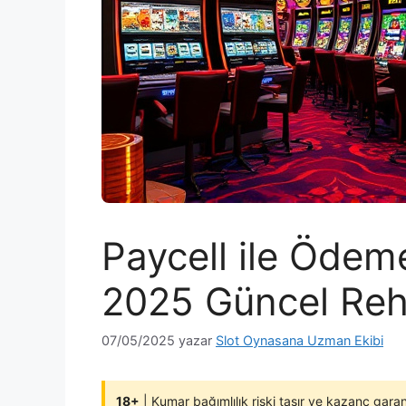
Paycell ile Ödeme
2025 Güncel Re
07/05/2025
yazar
Slot Oynasana Uzman Ekibi
18+
| Kumar bağımlılık riski taşır ve kazanç garant