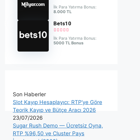
İlk Para Yatırma Bonus:
8.000 TL
Bets10
İlk Para Yatırma Bonus:
5000 TL Bonus
Son Haberler
Slot Kayıp Hesaplayıcı: RTP’ye Göre
Teorik Kayıp ve Bütçe Aracı 2026
23/07/2026
Sugar Rush Demo — Ücretsiz Oyna,
RTP %96,50 ve Cluster Pays