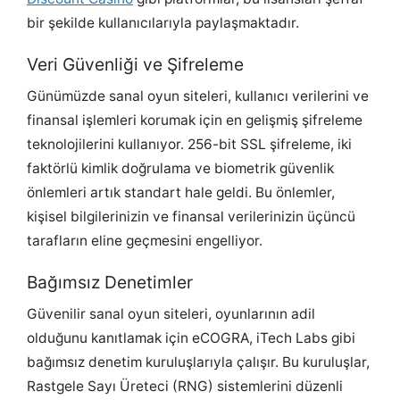
bir şekilde kullanıcılarıyla paylaşmaktadır.
Veri Güvenliği ve Şifreleme
Günümüzde sanal oyun siteleri, kullanıcı verilerini ve
finansal işlemleri korumak için en gelişmiş şifreleme
teknolojilerini kullanıyor. 256-bit SSL şifreleme, iki
faktörlü kimlik doğrulama ve biometrik güvenlik
önlemleri artık standart hale geldi. Bu önlemler,
kişisel bilgilerinizin ve finansal verilerinizin üçüncü
tarafların eline geçmesini engelliyor.
Bağımsız Denetimler
Güvenilir sanal oyun siteleri, oyunlarının adil
olduğunu kanıtlamak için eCOGRA, iTech Labs gibi
bağımsız denetim kuruluşlarıyla çalışır. Bu kuruluşlar,
Rastgele Sayı Üreteci (RNG) sistemlerini düzenli