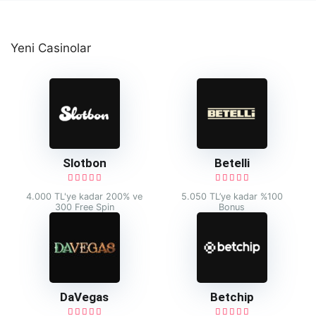
Yeni Casinolar
Slotbon
Betelli
4.000 TL'ye kadar 200% ve
5.050 TL’ye kadar %100
300 Free Spin
Bonus
DaVegas
Betchip