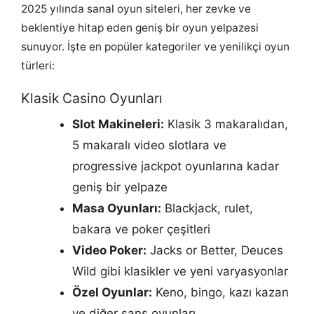
2025 yılında sanal oyun siteleri, her zevke ve
beklentiye hitap eden geniş bir oyun yelpazesi
sunuyor. İşte en popüler kategoriler ve yenilikçi oyun
türleri:
Klasik Casino Oyunları
Slot Makineleri:
Klasik 3 makaralıdan,
5 makaralı video slotlara ve
progressive jackpot oyunlarına kadar
geniş bir yelpaze
Masa Oyunları:
Blackjack, rulet,
bakara ve poker çeşitleri
Video Poker:
Jacks or Better, Deuces
Wild gibi klasikler ve yeni varyasyonlar
Özel Oyunlar:
Keno, bingo, kazı kazan
ve diğer şans oyunları