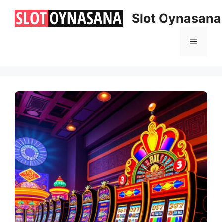
İçeriğe
Slot Oynasana
atla
Menü