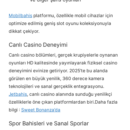
Mobilbahis
platformu, özellikle mobil cihazlar için
optimize edilmiş geniş slot oyunu koleksiyonuyla
dikkat çekiyor.
Canlı Casino Deneyimi
Canlı casino bölümleri, gerçek krupiyelerle oynanan
oyunları HD kalitesinde yayınlayarak fiziksel casino
deneyimini evinize getiriyor. 2025’te bu alanda
görülen en büyük yenilik, 360 derece kamera
teknolojileri ve sanal gerçeklik entegrasyonu.
Jetbahis
, canlı casino alanında sunduğu yenilikçi
özelliklerle öne çıkan platformlardan biri.Daha fazla
bilgi :
Sweet Bonanza’da
Spor Bahisleri ve Sanal Sporlar