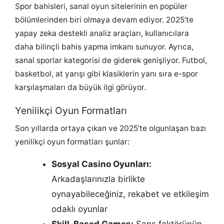
Spor bahisleri, sanal oyun sitelerinin en popüler
bölümlerinden biri olmaya devam ediyor. 2025’te
yapay zeka destekli analiz araçları, kullanıcılara
daha bilinçli bahis yapma imkanı sunuyor. Ayrıca,
sanal sporlar kategorisi de giderek genişliyor. Futbol,
basketbol, at yarışı gibi klasiklerin yanı sıra e-spor
karşılaşmaları da büyük ilgi görüyor.
Yenilikçi Oyun Formatları
Son yıllarda ortaya çıkan ve 2025’te olgunlaşan bazı
yenilikçi oyun formatları şunlar:
Sosyal Casino Oyunları:
Arkadaşlarınızla birlikte
oynayabileceğiniz, rekabet ve etkileşim
odaklı oyunlar
Skill-Based Games:
Şans faktörünün