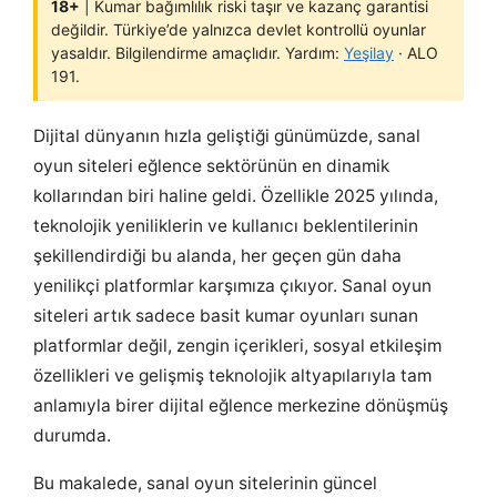
18+
| Kumar bağımlılık riski taşır ve kazanç garantisi
değildir. Türkiye’de yalnızca devlet kontrollü oyunlar
yasaldır. Bilgilendirme amaçlıdır. Yardım:
Yeşilay
· ALO
191.
Dijital dünyanın hızla geliştiği günümüzde, sanal
oyun siteleri eğlence sektörünün en dinamik
kollarından biri haline geldi. Özellikle 2025 yılında,
teknolojik yeniliklerin ve kullanıcı beklentilerinin
şekillendirdiği bu alanda, her geçen gün daha
yenilikçi platformlar karşımıza çıkıyor. Sanal oyun
siteleri artık sadece basit kumar oyunları sunan
platformlar değil, zengin içerikleri, sosyal etkileşim
özellikleri ve gelişmiş teknolojik altyapılarıyla tam
anlamıyla birer dijital eğlence merkezine dönüşmüş
durumda.
Bu makalede, sanal oyun sitelerinin güncel