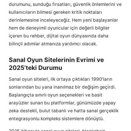
durumunu, sunduğu fırsatları, güvenlik önlemlerini ve
kullanıcıların bilmesi gereken kritik noktaları
derinlemesine inceleyeceğiz. Hem yeni başlayanlar
hem de deneyimli oyuncular için değerli bilgiler
içeren bu rehber, dijital oyun dünyasında daha
bilinçli adımlar atmanıza yardımcı olacak.
Sanal Oyun Sitelerinin Evrimi ve
2025’teki Durumu
Sanal oyun siteleri, ilk ortaya çıktıkları 1990’ların
sonlarından bu yana inanılmaz bir değişim geçirdi.
Başlangıçta sınırlı oyun seçenekleri ve basit
arayüzler sunan bu platformlar, günümüzde yapay
zeka destekli, bulut tabanlı ve hatta sanal gerçeklik
entegrasyonlu kompleks sistemlere dönüştü.