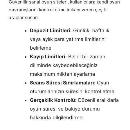
Güvenilir sanal oyun siteleri, kullanıcılara kendi oyun
davranışlarını kontrol etme imkanı veren çeşitli
araçlar sunar:
Depozit Limitleri:
Günlük, haftalık
veya aylık para yatırma limitlerini
belirleme
Kayıp Limitleri:
Belirli bir zaman
diliminde kaybedebileceğiniz
maksimum miktarı ayarlama
Seans Süresi Sınırlamaları:
Oyun
oturumlarınızın süresini kontrol etme
Gerçeklik Kontrolü:
Düzenli aralıklarla
oyun süresi ve bakiye durumu
hakkında bilgilendirme