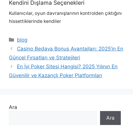
Kendini Dışlama Seçenekleri
Kullanıcılar, oyun davranışlarının kontrolden çıktığını
hissettiklerinde kendiler
Kategoriler
blog
Casino Bedava Bonus Avantajları: 2025’in En
Güncel Fırsatları ve Stratejileri
En İyi Poker Sitesi Hangisi? 2025 Yılının En
Güvenilir ve Kazançlı Poker Platformları
Ara
Ara