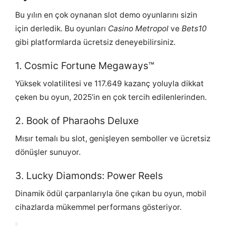
Bu yılın en çok oynanan slot demo oyunlarını sizin
için derledik. Bu oyunları
Casino Metropol
ve
Bets10
gibi platformlarda ücretsiz deneyebilirsiniz.
1. Cosmic Fortune Megaways™
Yüksek volatilitesi ve 117.649 kazanç yoluyla dikkat
çeken bu oyun, 2025’in en çok tercih edilenlerinden.
2. Book of Pharaohs Deluxe
Mısır temalı bu slot, genişleyen semboller ve ücretsiz
dönüşler sunuyor.
3. Lucky Diamonds: Power Reels
Dinamik ödül çarpanlarıyla öne çıkan bu oyun, mobil
cihazlarda mükemmel performans gösteriyor.