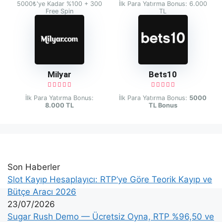
5000₺'ye Kadar %100 + 300
İlk Para Yatırma Bonus: 6.000
Free Spin
TL
Milyar
Bets10
İlk Para Yatırma Bonus:
İlk Para Yatırma Bonus:
5000
8.000 TL
TL Bonus
Son Haberler
Slot Kayıp Hesaplayıcı: RTP’ye Göre Teorik Kayıp ve
Bütçe Aracı 2026
23/07/2026
Sugar Rush Demo — Ücretsiz Oyna, RTP %96,50 ve