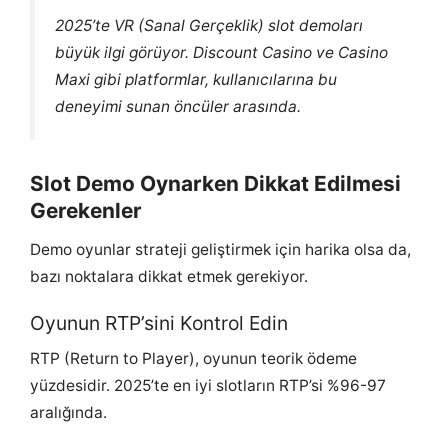
2025’te VR (Sanal Gerçeklik) slot demoları
büyük ilgi görüyor.
Discount Casino
ve
Casino
Maxi
gibi platformlar, kullanıcılarına bu
deneyimi sunan öncüler arasında.
Slot Demo Oynarken Dikkat Edilmesi
Gerekenler
Demo oyunlar strateji geliştirmek için harika olsa da,
bazı noktalara dikkat etmek gerekiyor.
Oyunun RTP’sini Kontrol Edin
RTP (Return to Player), oyunun teorik ödeme
yüzdesidir. 2025’te en iyi slotların RTP’si %96-97
aralığında.