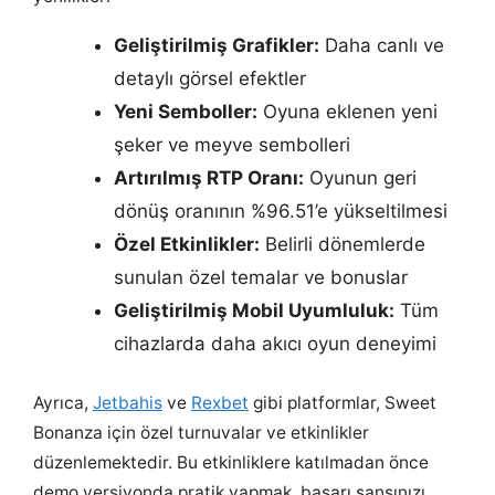
Geliştirilmiş Grafikler:
Daha canlı ve
detaylı görsel efektler
Yeni Semboller:
Oyuna eklenen yeni
şeker ve meyve sembolleri
Artırılmış RTP Oranı:
Oyunun geri
dönüş oranının %96.51’e yükseltilmesi
Özel Etkinlikler:
Belirli dönemlerde
sunulan özel temalar ve bonuslar
Geliştirilmiş Mobil Uyumluluk:
Tüm
cihazlarda daha akıcı oyun deneyimi
Ayrıca,
Jetbahis
ve
Rexbet
gibi platformlar, Sweet
Bonanza için özel turnuvalar ve etkinlikler
düzenlemektedir. Bu etkinliklere katılmadan önce
demo versiyonda pratik yapmak, başarı şansınızı