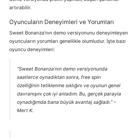
artırabilir.
Oyuncuların Deneyimleri ve Yorumları
Sweet Bonanza’nın demo versiyonunu deneyimleyen
oyuncuların yorumları genellikle olumludur. İşte bazı
oyuncu deneyimleri:
“Sweet Bonanza’nın demo versiyonunda
saatlerce oynadıktan sonra, free spin
özelliğinin tetiklenme sıklığını ve oyunun genel
davranışını çok iyi anladım. Bu, gerçek parayla
oynadığımda bana büyük avantaj sağladı.” –
Mert K.