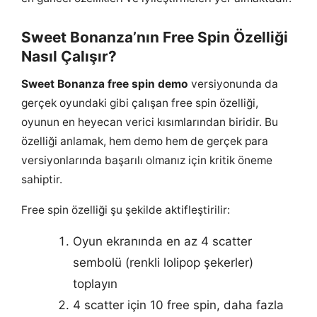
Sweet Bonanza’nın Free Spin Özelliği
Nasıl Çalışır?
Sweet Bonanza free spin demo
versiyonunda da
gerçek oyundaki gibi çalışan free spin özelliği,
oyunun en heyecan verici kısımlarından biridir. Bu
özelliği anlamak, hem demo hem de gerçek para
versiyonlarında başarılı olmanız için kritik öneme
sahiptir.
Free spin özelliği şu şekilde aktifleştirilir:
Oyun ekranında en az 4 scatter
sembolü (renkli lolipop şekerler)
toplayın
4 scatter için 10 free spin, daha fazla