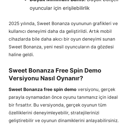
oyuncular için erişilebilirlik
2025 yılında, Sweet Bonanza oyununun grafikleri ve
kullanıcı deneyimi daha da geliştirildi. Artık mobil
cihazlarda bile daha akıcı bir oyun deneyimi sunan
Sweet Bonanza, yeni nesil oyuncuların da gözdesi
haline geldi.
Sweet Bonanza Free Spin Demo
Versiyonu Nasıl Oynanır?
Sweet Bonanza free spin demo
versiyonu, gerçek
parayla oynamadan önce oyunu tanımanız için ideal
bir fırsattır. Bu versiyonda, gerçek oyunun tüm
özelliklerini deneyimleyebilir, stratejilerinizi
geliştirebilir ve oyunun dinamiklerini anlayabilirsiniz.