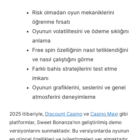
Risk olmadan oyun mekaniklerini
öğrenme fırsatı
Oyunun volatilitesini ve ödeme sıklığını
anlama
Free spin özelliğinin nasıl tetiklendiğini
ve nasıl çalıştığını görme
Farklı bahis stratejilerini test etme
imkanı
Oyunun grafiklerini, seslerini ve genel
atmosferini deneyimleme
2025 itibariyle,
Discount Casino
ve
Casino Maxi
gibi
platformlar, Sweet Bonanza’nın geliştirilmiş demo
versiyonlarını sunmaktadır. Bu versiyonlarda oyunun
en güncel özellikleri ve iyileştirmeleri yer almaktadır.