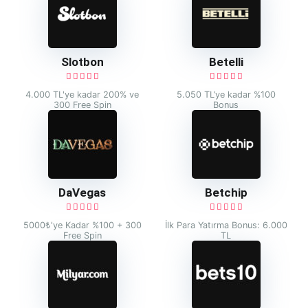
Slotbon
Betelli
4.000 TL'ye kadar 200% ve
5.050 TL’ye kadar %100
300 Free Spin
Bonus
DaVegas
Betchip
5000₺'ye Kadar %100 + 300
İlk Para Yatırma Bonus: 6.000
Free Spin
TL