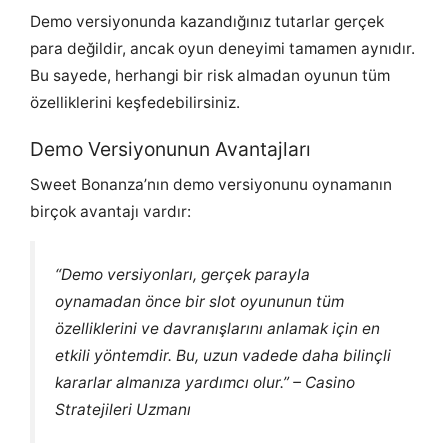
Demo versiyonunda kazandığınız tutarlar gerçek
para değildir, ancak oyun deneyimi tamamen aynıdır.
Bu sayede, herhangi bir risk almadan oyunun tüm
özelliklerini keşfedebilirsiniz.
Demo Versiyonunun Avantajları
Sweet Bonanza’nın demo versiyonunu oynamanın
birçok avantajı vardır:
“Demo versiyonları, gerçek parayla
oynamadan önce bir slot oyununun tüm
özelliklerini ve davranışlarını anlamak için en
etkili yöntemdir. Bu, uzun vadede daha bilinçli
kararlar almanıza yardımcı olur.” – Casino
Stratejileri Uzmanı