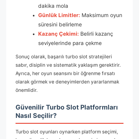
dakika mola
Günlük Limitler:
Maksimum oyun
süresini belirleme
Kazanç Çekimi:
Belirli kazanç
seviyelerinde para çekme
Sonuç olarak, başarılı turbo slot stratejileri
sabır, disiplin ve sistematik yaklaşım gerektirir.
Ayrıca, her oyun seansını bir öğrenme fırsatı
olarak görmek ve deneyimlerden yararlanmak
önemlidir.
Güvenilir Turbo Slot Platformları
Nasıl Seçilir?
Turbo slot oyunları oynarken platform seçimi,