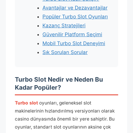
Avantajlar ve Dezavantajlar
Popüler Turbo Slot Oyunları
Kazanç Stratejileri
Güvenilir Platform Seçimi
Mobil Turbo Slot Deneyimi
Sık Sorulan Sorular
Turbo Slot Nedir ve Neden Bu
Kadar Popüler?
Turbo slot
oyunları, geleneksel slot
makinelerinin hızlandırılmış versiyonları olarak
casino dünyasında önemli bir yere sahiptir. Bu
oyunlar, standart slot oyunlarının aksine çok