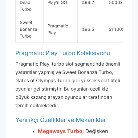
Dead
Play’n GO
%96.2
5000x
Turbo
Sweet
Pragmatic
Bonanza
%96.5
21,100x
Play
Turbo
Pragmatic Play Turbo Koleksiyonu
Pragmatic Play, turbo slot segmentinde önemli
yatırımlar yapmış ve Sweet Bonanza Turbo,
Gates of Olympus Turbo gibi yüksek volatiliteli
oyunlar geliştirmiştir. Bu oyunlar, özellikle
büyük kazanç arayan oyuncular tarafından
tercih edilmektedir.
Yenilikçi Özellikler ve Mekanikler
Megaways Turbo:
Değişken