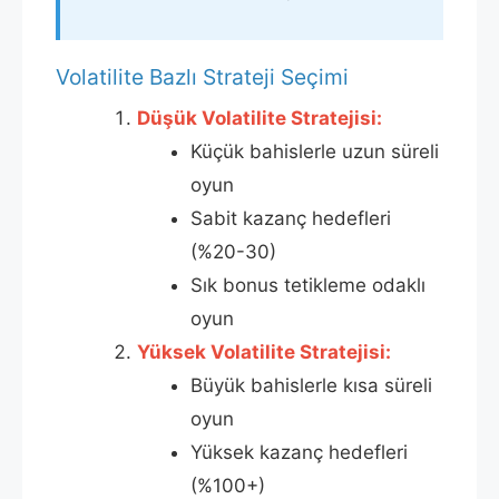
Volatilite Bazlı Strateji Seçimi
Düşük Volatilite Stratejisi:
Küçük bahislerle uzun süreli
oyun
Sabit kazanç hedefleri
(%20-30)
Sık bonus tetikleme odaklı
oyun
Yüksek Volatilite Stratejisi:
Büyük bahislerle kısa süreli
oyun
Yüksek kazanç hedefleri
(%100+)