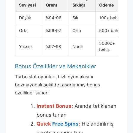
Seviyesi
Oranı
Sıklığı
Ödeme
Düşük
%94-96
Sık
100x bahis
Orta
%96-97
Orta
500x bahis
5000x+
Yüksek
%97-98
Nadir
bahis
Bonus Özellikler ve Mekanikler
Turbo slot oyunları, hızlı oyun akışını
bozmayacak şekilde tasarlanmış bonus
özellikler sunar:
Instant Bonus:
Anında tetiklenen
bonus turları
Quick
Free Spins
:
Hızlandırılmış
ücretsiz çevrim turu