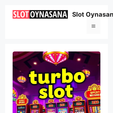
İçeriğe
Slot Oynasa
atla
Menü