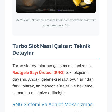
⚠️ Reklam: Bu içerik affiliate linkler içermektedir. Sorumlu
oyun oynayınız. 18+
Turbo Slot Nasıl Çalışır: Teknik
Detaylar
Turbo slot oyunlarının çalışma mekanizması,
Rastgele Sayı Üreteci (RNG)
teknolojisine
dayanır. Ancak, geleneksel slot oyunlarından
farklı olarak, animasyon süreleri ve bekleme
zamanları minimize edilmiştir.
RNG Sistemi ve Adalet Mekanizması