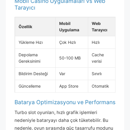
Mobil Casino Uygulamaları vs Web
Tarayıcı
Mobil
Web
Özellik
Uygulama
Tarayıcı
Yükleme Hızı
Çok Hızlı
Hızlı
Depolama
Cache
50-100 MB
Gereksinimi
verisi
Bildirim Desteği
Var
Sınırlı
Güncelleme
App Store
Otomatik
Batarya Optimizasyonu ve Performans
Turbo slot oyunları, hızlı grafik işlemleri
nedeniyle bataryayı daha çok tüketebilir. Bu
nedenle, oyun sırasında güç tasarrufu modunu