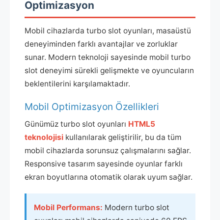
Optimizasyon
Mobil cihazlarda turbo slot oyunları, masaüstü
deneyiminden farklı avantajlar ve zorluklar
sunar. Modern teknoloji sayesinde mobil turbo
slot deneyimi sürekli gelişmekte ve oyuncuların
beklentilerini karşılamaktadır.
Mobil Optimizasyon Özellikleri
Günümüz turbo slot oyunları
HTML5
teknolojisi
kullanılarak geliştirilir, bu da tüm
mobil cihazlarda sorunsuz çalışmalarını sağlar.
Responsive tasarım sayesinde oyunlar farklı
ekran boyutlarına otomatik olarak uyum sağlar.
Mobil Performans:
Modern turbo slot