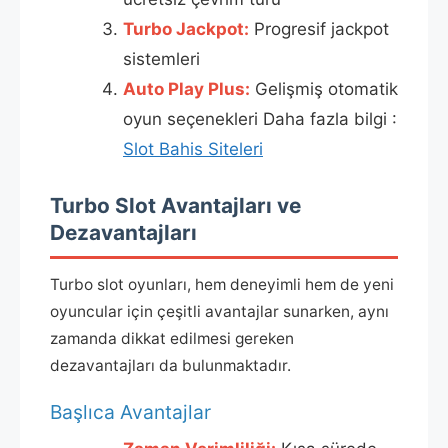
Turbo Jackpot:
Progresif jackpot
sistemleri
Auto Play Plus:
Gelişmiş otomatik
oyun seçenekleri Daha fazla bilgi :
Slot Bahis Siteleri
Turbo Slot Avantajları ve
Dezavantajları
Turbo slot oyunları, hem deneyimli hem de yeni
oyuncular için çeşitli avantajlar sunarken, aynı
zamanda dikkat edilmesi gereken
dezavantajları da bulunmaktadır.
Başlıca Avantajlar