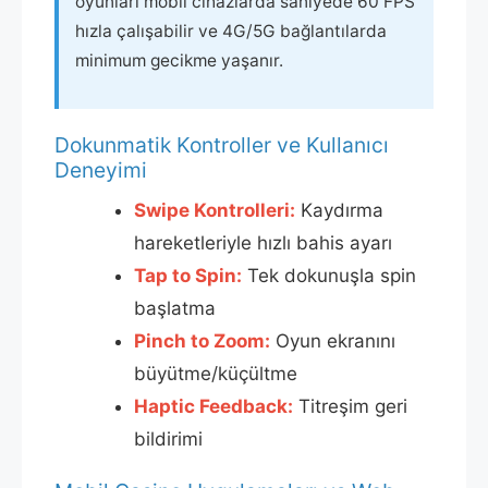
oyunları mobil cihazlarda saniyede 60 FPS
hızla çalışabilir ve 4G/5G bağlantılarda
minimum gecikme yaşanır.
Dokunmatik Kontroller ve Kullanıcı
Deneyimi
Swipe Kontrolleri:
Kaydırma
hareketleriyle hızlı bahis ayarı
Tap to Spin:
Tek dokunuşla spin
başlatma
Pinch to Zoom:
Oyun ekranını
büyütme/küçültme
Haptic Feedback:
Titreşim geri
bildirimi