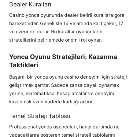
Dealer Kuralları
Casino yonca oyununda dealer belirli kurallara göre
hareket eder. Genellikle 16 ve altında kart çeker, 17
ve üzerinde durur. Bu kurallar oyuncuların
stratejilerini belirlemede önemli rol oynar.
Yonca Oyunu Stratejileri: Kazanma
Taktikleri
Başarılı bir yonca oyunu casino deneyimi için strateji
geliştirmek şarttır. Sadece şansa dayalı oynamak
yerine, matematiksel hesaplamalar ve deneyim
kazanmak uzun vadede karlılığı artırır.
Temel Strateji Tablosu
Professional yonca oyuncuları, hangi durumda ne
yapacaklarını gösteren temel strateji tablolarını