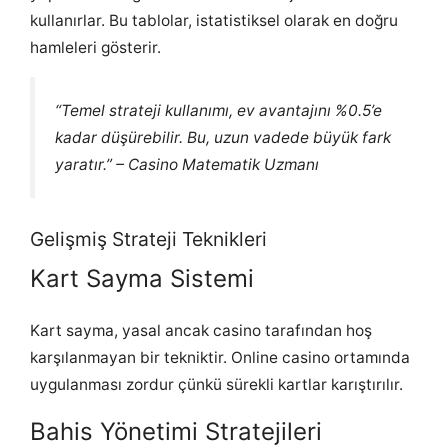
kullanırlar. Bu tablolar, istatistiksel olarak en doğru
hamleleri gösterir.
“Temel strateji kullanımı, ev avantajını %0.5’e
kadar düşürebilir. Bu, uzun vadede büyük fark
yaratır.” – Casino Matematik Uzmanı
Gelişmiş Strateji Teknikleri
Kart Sayma Sistemi
Kart sayma, yasal ancak casino tarafından hoş
karşılanmayan bir tekniktir. Online casino ortamında
uygulanması zordur çünkü sürekli kartlar karıştırılır.
Bahis Yönetimi Stratejileri