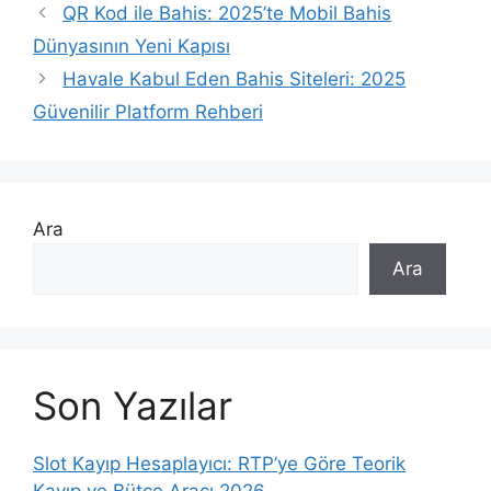
QR Kod ile Bahis: 2025’te Mobil Bahis
Dünyasının Yeni Kapısı
Havale Kabul Eden Bahis Siteleri: 2025
Güvenilir Platform Rehberi
Ara
Ara
Son Yazılar
Slot Kayıp Hesaplayıcı: RTP’ye Göre Teorik