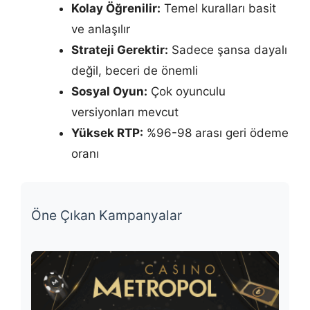
Kolay Öğrenilir:
Temel kuralları basit
ve anlaşılır
Strateji Gerektir:
Sadece şansa dayalı
değil, beceri de önemli
Sosyal Oyun:
Çok oyunculu
versiyonları mevcut
Yüksek RTP:
%96-98 arası geri ödeme
oranı
Öne Çıkan Kampanyalar