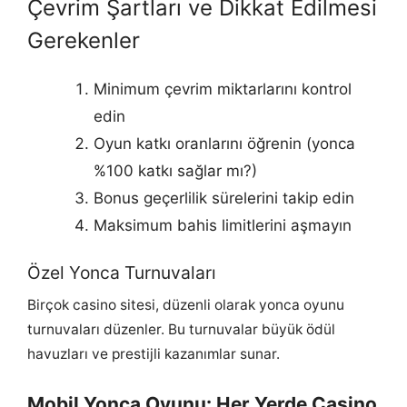
Çevrim Şartları ve Dikkat Edilmesi
Gerekenler
Minimum çevrim miktarlarını kontrol
edin
Oyun katkı oranlarını öğrenin (yonca
%100 katkı sağlar mı?)
Bonus geçerlilik sürelerini takip edin
Maksimum bahis limitlerini aşmayın
Özel Yonca Turnuvaları
Birçok casino sitesi, düzenli olarak yonca oyunu
turnuvaları düzenler. Bu turnuvalar büyük ödül
havuzları ve prestijli kazanımlar sunar.
Mobil Yonca Oyunu: Her Yerde Casino