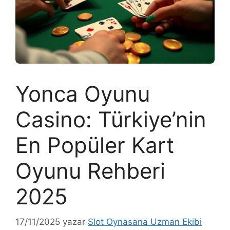
Yonca Oyunu
Casino: Türkiye’nin
En Popüler Kart
Oyunu Rehberi
2025
17/11/2025
yazar
Slot Oynasana Uzman Ekibi