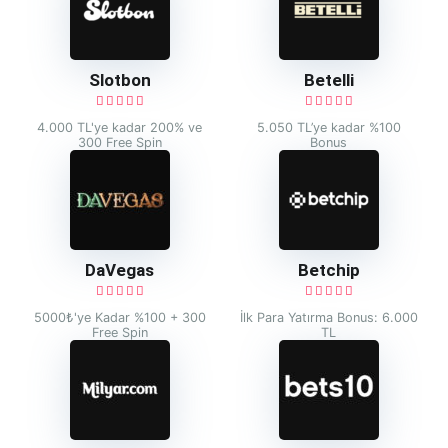
Slotbon
Betelli
4.000 TL'ye kadar 200% ve
5.050 TL’ye kadar %100
300 Free Spin
Bonus
DaVegas
Betchip
5000₺'ye Kadar %100 + 300
İlk Para Yatırma Bonus: 6.000
Free Spin
TL