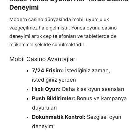
Deneyimi
Modern casino dünyasında mobil uyumluluk
vazgeçilmez hale gelmiştir. Yonca oyunu casino
deneyimi artık cep telefonları ve tabletlerde de
mükemmel şekilde sunulmaktadır.
Mobil Casino Avantajları
7/24 Erişim:
İstediğiniz zaman,
istediğiniz yerden
Hızlı Oyun:
Daha kısa oyun seansları
Push Bildirimler:
Bonus ve kampanya
duyuruları
Dokunmatik Kontrol:
Sezgisel oyun
deneyimi