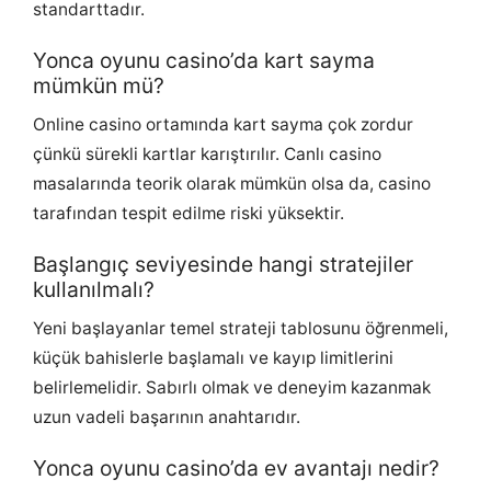
standarttadır.
Yonca oyunu casino’da kart sayma
mümkün mü?
Online casino ortamında kart sayma çok zordur
çünkü sürekli kartlar karıştırılır. Canlı casino
masalarında teorik olarak mümkün olsa da, casino
tarafından tespit edilme riski yüksektir.
Başlangıç seviyesinde hangi stratejiler
kullanılmalı?
Yeni başlayanlar temel strateji tablosunu öğrenmeli,
küçük bahislerle başlamalı ve kayıp limitlerini
belirlemelidir. Sabırlı olmak ve deneyim kazanmak
uzun vadeli başarının anahtarıdır.
Yonca oyunu casino’da ev avantajı nedir?