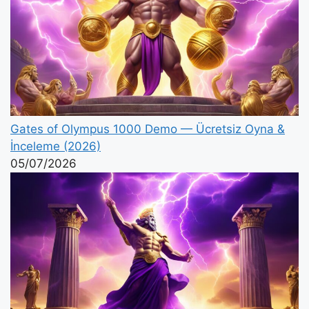
Gates of Olympus 1000 Demo — Ücretsiz Oyna &
İnceleme (2026)
05/07/2026