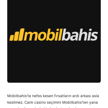
Mobilbahis’te nefes kesen fırsatların ardı arkası asla
kesilmez. Canlı casino seçimini Mobilbahis’ten yana