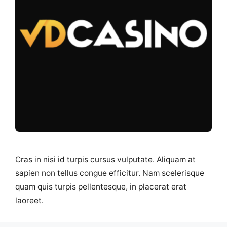
Cras in nisi id turpis cursus vulputate. Aliquam at
sapien non tellus congue efficitur. Nam scelerisque
quam quis turpis pellentesque, in placerat erat
laoreet.