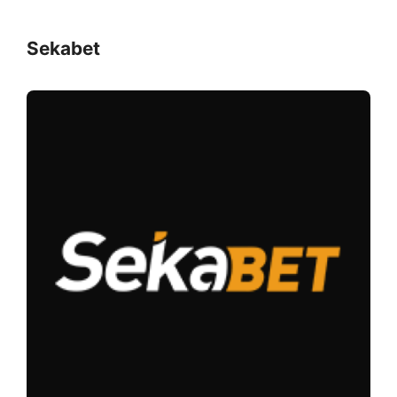
Sekabet