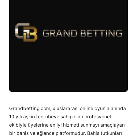
Grandbetting.com, uluslararası online oyun alanında
10 yılı aşkın tecrübeye sahip olan profesyonel
ekibiyle üyelerine en iyi hizmeti sunmayı amaçlayan
bir bahis ve eğlence platformudur. Bahis tutkunları