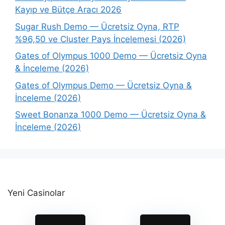
Kayıp ve Bütçe Aracı 2026
Sugar Rush Demo — Ücretsiz Oyna, RTP
%96,50 ve Cluster Pays İncelemesi (2026)
Gates of Olympus 1000 Demo — Ücretsiz Oyna
& İnceleme (2026)
Gates of Olympus Demo — Ücretsiz Oyna &
İnceleme (2026)
Sweet Bonanza 1000 Demo — Ücretsiz Oyna &
İnceleme (2026)
Yeni Casinolar