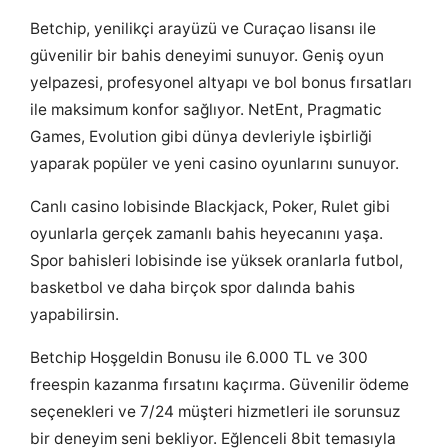
Betchip, yenilikçi arayüzü ve Curaçao lisansı ile
güvenilir bir bahis deneyimi sunuyor. Geniş oyun
yelpazesi, profesyonel altyapı ve bol bonus fırsatları
ile maksimum konfor sağlıyor. NetEnt, Pragmatic
Games, Evolution gibi dünya devleriyle işbirliği
yaparak popüler ve yeni casino oyunlarını sunuyor.
Canlı casino lobisinde Blackjack, Poker, Rulet gibi
oyunlarla gerçek zamanlı bahis heyecanını yaşa.
Spor bahisleri lobisinde ise yüksek oranlarla futbol,
basketbol ve daha birçok spor dalında bahis
yapabilirsin.
Betchip Hoşgeldin Bonusu ile 6.000 TL ve 300
freespin kazanma fırsatını kaçırma. Güvenilir ödeme
seçenekleri ve 7/24 müşteri hizmetleri ile sorunsuz
bir deneyim seni bekliyor. Eğlenceli 8bit temasıyla