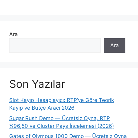
Ara
Ara
Son Yazılar
Slot Kayıp Hesaplayıcı: RTP’ye Göre Teorik
Kayıp ve Bütçe Aracı 2026
Sugar Rush Demo — Ücretsiz Oyna, RTP
%96,50 ve Cluster Pays İncelemesi (2026)
Gates of Olympus 1000 Demo — Ücretsiz Oyna