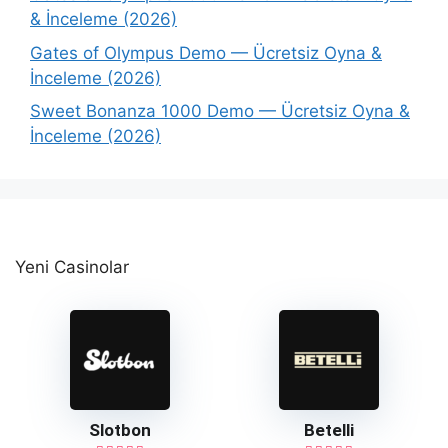
& İnceleme (2026)
Gates of Olympus Demo — Ücretsiz Oyna &
İnceleme (2026)
Sweet Bonanza 1000 Demo — Ücretsiz Oyna &
İnceleme (2026)
Yeni Casinolar
Slotbon
Betelli