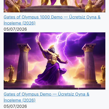
Gates of Olympus 1000 Demo — Ücretsiz Oyna &
İnceleme (2026)
05/07/2026
Gates of Olympus Demo — Ücretsiz Oyna &
İnceleme (2026)
05/07/2026