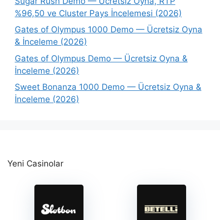
Sugar Rush Demo — Ücretsiz Oyna, RTP
%96,50 ve Cluster Pays İncelemesi (2026)
Gates of Olympus 1000 Demo — Ücretsiz Oyna
& İnceleme (2026)
Gates of Olympus Demo — Ücretsiz Oyna &
İnceleme (2026)
Sweet Bonanza 1000 Demo — Ücretsiz Oyna &
İnceleme (2026)
Yeni Casinolar