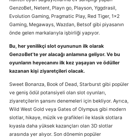
GenzoBet, Netent, Playn go, Playson, Yggdrasil,
Evolution Gaming, Pragmatic Play, Red Tiger, 1×2
Gaming, Megaways, Wazdan, Betsof gibi piyasanın
önde gelen markalarıyla işbirliği yapıyor.
Bu, her yenilikçi slot oyununun ilk olarak
GenzoBet’te yer alacağı anlamına geliyor. Ve bu
oyunların heyecanını ilk kez yaşayan ve ödüller
kazanan kişi ziyaretçileri olacak.
Sweet Bonanza, Book of Dead, Starburst gibi popüler
ve geniş ödül potansiyeli olan slot oyunları,
ziyaretçilerin şansını denemeleri için bekliyor. Ayrıca,
Wild West Gold veya Gates of Olympus gibi modern
slotlar, hikaye, müzik ve grafikleri ile klasik slotlara
kıyasla daha yüksek kazançları olan 3D slotlar
arasında yer alıyor. Son dönemin popüler