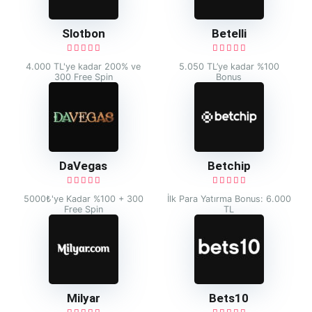
Slotbon
Betelli
4.000 TL'ye kadar 200% ve
5.050 TL’ye kadar %100
300 Free Spin
Bonus
DaVegas
Betchip
5000₺'ye Kadar %100 + 300
İlk Para Yatırma Bonus: 6.000
Free Spin
TL
Milyar
Bets10