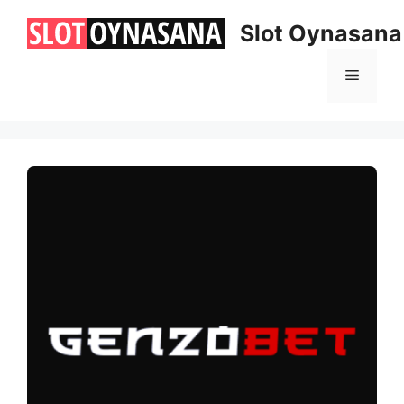
İçeriğe
Slot Oynasana
atla
Menü