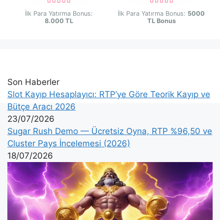
İlk Para Yatırma Bonus:
İlk Para Yatırma Bonus:
5000
8.000 TL
TL Bonus
Son Haberler
Slot Kayıp Hesaplayıcı: RTP’ye Göre Teorik Kayıp ve
Bütçe Aracı 2026
23/07/2026
Sugar Rush Demo — Ücretsiz Oyna, RTP %96,50 ve
Cluster Pays İncelemesi (2026)
18/07/2026