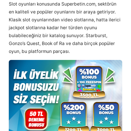
Slot oyunları konusunda Superbetin.com, sektörün
en kaliteli ve popüler oyunlarını bir araya getiriyor.
Klasik slot oyunlarından video slotlarına, hatta ilerici
jackpot slotlarına kadar her türden oyunu
bulabileceğiniz bir katalog sunuyor. Starburst,
Gonzo’s Quest, Book of Ra ve daha birçok popüler
oyun, bu platformun parçası.