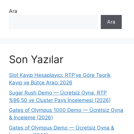
Ara
Ara
Son Yazılar
Slot Kayıp Hesaplayıcı: RTP’ye Göre Teorik
Kayıp ve Bütçe Aracı 2026
Sugar Rush Demo — Ücretsiz Oyna, RTP
%96,50 ve Cluster Pays İncelemesi (2026)
Gates of Olympus 1000 Demo — Ücretsiz Oyna
& İnceleme (2026)
Gates of Olympus Demo — Ücretsiz Oyna &