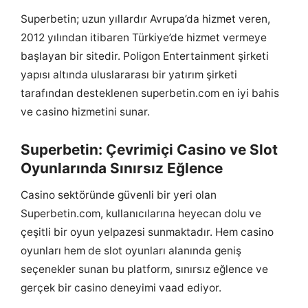
Superbetin; uzun yıllardır Avrupa’da hizmet veren,
2012 yılından itibaren Türkiye’de hizmet vermeye
başlayan bir sitedir. Poligon Entertainment şirketi
yapısı altında uluslararası bir yatırım şirketi
tarafından desteklenen superbetin.com en iyi bahis
ve casino hizmetini sunar.
Superbetin: Çevrimiçi Casino ve Slot
Oyunlarında Sınırsız Eğlence
Casino sektöründe güvenli bir yeri olan
Superbetin.com, kullanıcılarına heyecan dolu ve
çeşitli bir oyun yelpazesi sunmaktadır. Hem casino
oyunları hem de slot oyunları alanında geniş
seçenekler sunan bu platform, sınırsız eğlence ve
gerçek bir casino deneyimi vaad ediyor.