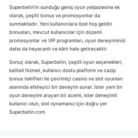
Superbetin’in sunduğu geniş oyun yelpazesine ek
olarak, çeşitli bonus ve promosyonlar da
sunmaktadır. Yeni kullanıcılara özel hoş geldin
bonusları, mevcut kullanıcılar için düzenli
promosyonlar ve VIP programları, oyun deneyiminizi
daha da heyecanlı ve kârlı hale getirecektir.
Sonuç olarak, Superbetin, çeşitli oyun seçenekleri,
kaliteli hizmet, kullanıcı dostu platform ve cazip
bonus teklifleri ile çevrimiçi casino ve slot oyunları
alanında etkileyici bir deneyim sunar. İster yeni bir
oyun deneyimi arayan bir acemi, ister deneyimli
kullanıcı olun, slot oynamanız için doğru yer
Superbetin.com