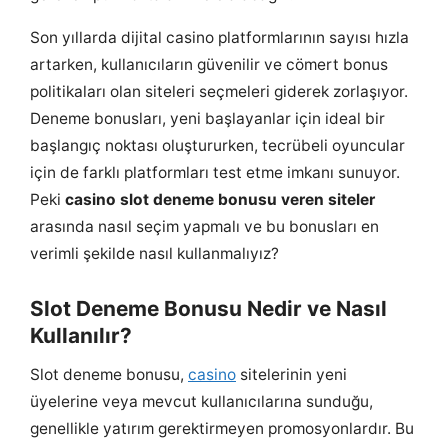
Son yıllarda dijital casino platformlarının sayısı hızla
artarken, kullanıcıların güvenilir ve cömert bonus
politikaları olan siteleri seçmeleri giderek zorlaşıyor.
Deneme bonusları, yeni başlayanlar için ideal bir
başlangıç noktası oluştururken, tecrübeli oyuncular
için de farklı platformları test etme imkanı sunuyor.
Peki
casino slot deneme bonusu veren siteler
arasında nasıl seçim yapmalı ve bu bonusları en
verimli şekilde nasıl kullanmalıyız?
Slot Deneme Bonusu Nedir ve Nasıl
Kullanılır?
Slot deneme bonusu,
casino
sitelerinin yeni
üyelerine veya mevcut kullanıcılarına sunduğu,
genellikle yatırım gerektirmeyen promosyonlardır. Bu