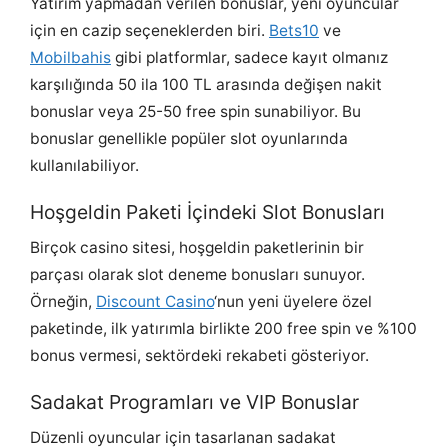
Yatırım yapmadan verilen bonuslar, yeni oyuncular
için en cazip seçeneklerden biri.
Bets10
ve
Mobilbahis
gibi platformlar, sadece kayıt olmanız
karşılığında 50 ila 100 TL arasında değişen nakit
bonuslar veya 25-50 free spin sunabiliyor. Bu
bonuslar genellikle popüler slot oyunlarında
kullanılabiliyor.
Hoşgeldin Paketi İçindeki Slot Bonusları
Birçok casino sitesi, hoşgeldin paketlerinin bir
parçası olarak slot deneme bonusları sunuyor.
Örneğin,
Discount Casino
‘nun yeni üyelere özel
paketinde, ilk yatırımla birlikte 200 free spin ve %100
bonus vermesi, sektördeki rekabeti gösteriyor.
Sadakat Programları ve VIP Bonuslar
Düzenli oyuncular için tasarlanan sadakat