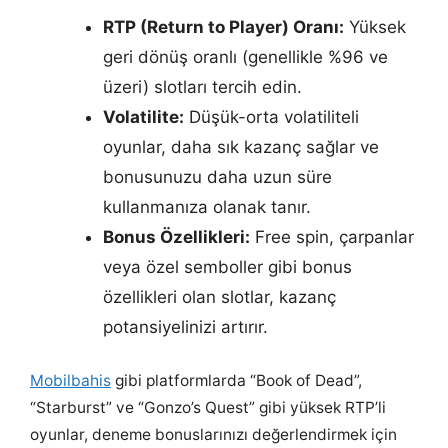
RTP (Return to Player) Oranı:
Yüksek
geri dönüş oranlı (genellikle %96 ve
üzeri) slotları tercih edin.
Volatilite:
Düşük-orta volatiliteli
oyunlar, daha sık kazanç sağlar ve
bonusunuzu daha uzun süre
kullanmanıza olanak tanır.
Bonus Özellikleri:
Free spin, çarpanlar
veya özel semboller gibi bonus
özellikleri olan slotlar, kazanç
potansiyelinizi artırır.
Mobilbahis
gibi platformlarda “Book of Dead”,
“Starburst” ve “Gonzo’s Quest” gibi yüksek RTP’li
oyunlar, deneme bonuslarınızı değerlendirmek için