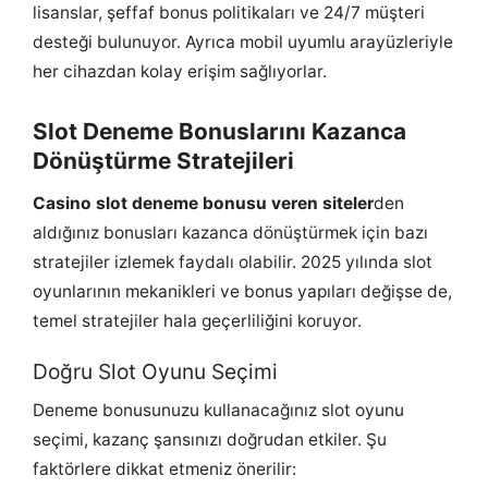
lisanslar, şeffaf bonus politikaları ve 24/7 müşteri
desteği bulunuyor. Ayrıca mobil uyumlu arayüzleriyle
her cihazdan kolay erişim sağlıyorlar.
Slot Deneme Bonuslarını Kazanca
Dönüştürme Stratejileri
Casino slot deneme bonusu veren siteler
den
aldığınız bonusları kazanca dönüştürmek için bazı
stratejiler izlemek faydalı olabilir. 2025 yılında slot
oyunlarının mekanikleri ve bonus yapıları değişse de,
temel stratejiler hala geçerliliğini koruyor.
Doğru Slot Oyunu Seçimi
Deneme bonusunuzu kullanacağınız slot oyunu
seçimi, kazanç şansınızı doğrudan etkiler. Şu
faktörlere dikkat etmeniz önerilir: