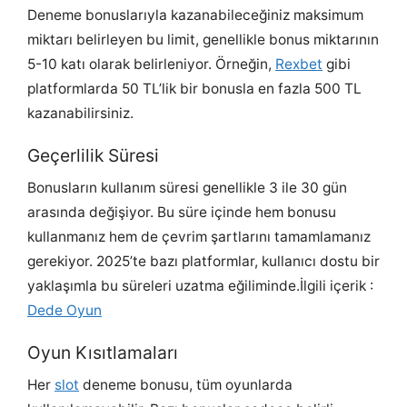
Deneme bonuslarıyla kazanabileceğiniz maksimum
miktarı belirleyen bu limit, genellikle bonus miktarının
5-10 katı olarak belirleniyor. Örneğin,
Rexbet
gibi
platformlarda 50 TL’lik bir bonusla en fazla 500 TL
kazanabilirsiniz.
Geçerlilik Süresi
Bonusların kullanım süresi genellikle 3 ile 30 gün
arasında değişiyor. Bu süre içinde hem bonusu
kullanmanız hem de çevrim şartlarını tamamlamanız
gerekiyor. 2025’te bazı platformlar, kullanıcı dostu bir
yaklaşımla bu süreleri uzatma eğiliminde.İlgili içerik :
Dede Oyun
Oyun Kısıtlamaları
Her
slot
deneme bonusu, tüm oyunlarda