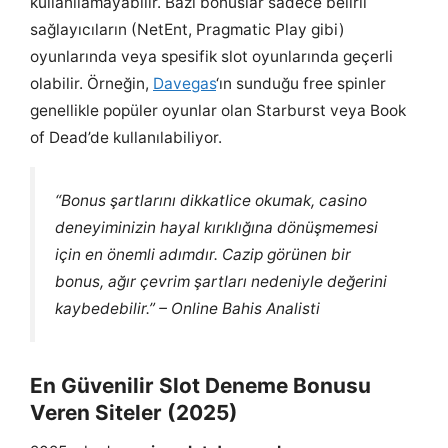
kullanılamayabilir. Bazı bonuslar sadece belirli
sağlayıcıların (NetEnt, Pragmatic Play gibi)
oyunlarında veya spesifik slot oyunlarında geçerli
olabilir. Örneğin,
Davegas
‘ın sunduğu free spinler
genellikle popüler oyunlar olan Starburst veya Book
of Dead’de kullanılabiliyor.
“Bonus şartlarını dikkatlice okumak, casino
deneyiminizin hayal kırıklığına dönüşmemesi
için en önemli adımdır. Cazip görünen bir
bonus, ağır çevrim şartları nedeniyle değerini
kaybedebilir.” – Online Bahis Analisti
En Güvenilir Slot Deneme Bonusu
Veren Siteler (2025)