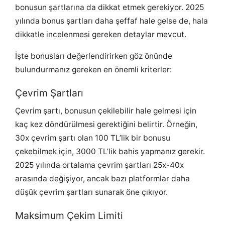
bonusun şartlarına da dikkat etmek gerekiyor. 2025
yılında bonus şartları daha şeffaf hale gelse de, hala
dikkatle incelenmesi gereken detaylar mevcut.
İşte bonusları değerlendirirken göz önünde
bulundurmanız gereken en önemli kriterler:
Çevrim Şartları
Çevrim şartı, bonusun çekilebilir hale gelmesi için
kaç kez döndürülmesi gerektiğini belirtir. Örneğin,
30x çevrim şartı olan 100 TL’lik bir bonusu
çekebilmek için, 3000 TL’lik bahis yapmanız gerekir.
2025 yılında ortalama çevrim şartları 25x-40x
arasında değişiyor, ancak bazı platformlar daha
düşük çevrim şartları sunarak öne çıkıyor.
Maksimum Çekim Limiti