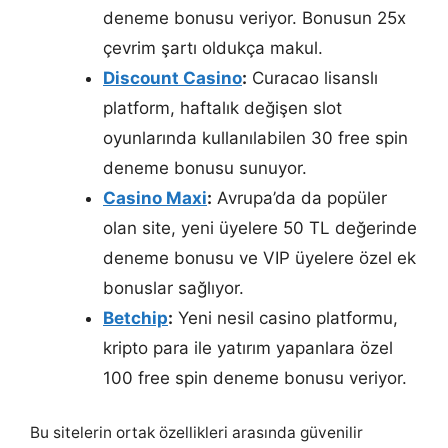
deneme bonusu veriyor. Bonusun 25x
çevrim şartı oldukça makul.
Discount Casino
:
Curacao lisanslı
platform, haftalık değişen slot
oyunlarında kullanılabilen 30 free spin
deneme bonusu sunuyor.
Casino Maxi
:
Avrupa’da da popüler
olan site, yeni üyelere 50 TL değerinde
deneme bonusu ve VIP üyelere özel ek
bonuslar sağlıyor.
Betchip
:
Yeni nesil casino platformu,
kripto para ile yatırım yapanlara özel
100 free spin deneme bonusu veriyor.
Bu sitelerin ortak özellikleri arasında güvenilir