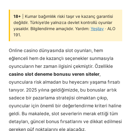
18+
| Kumar bağımlılık riski taşır ve kazanç garantisi
değildir. Türkiye’de yalnızca devlet kontrollü oyunlar
yasaldır. Bilgilendirme amaçlıdır. Yardım:
Yeşilay
· ALO
191.
Online casino dünyasında slot oyunları, hem
eğlenceli hem de kazançlı seçenekler sunmasıyla
oyuncuların her zaman ilgisini çekmiştir. Özellikle
casino slot deneme bonusu veren siteler
,
oyunculara risk almadan bu heyecanı yaşama fırsatı
tanıyor. 2025 yılına geldiğimizde, bu bonuslar artık
sadece bir pazarlama stratejisi olmaktan çıkıp,
oyuncular için önemli bir değerlendirme kriteri haline
geldi. Bu makalede, slot severlerin merak ettiği tüm
detayları, güncel bonus fırsatlarını ve dikkat edilmesi
gereken püf noktalarını ele alacağız.