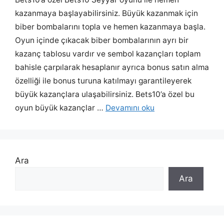
kazanmaya başlayabilirsiniz. Büyük kazanmak için
biber bombalarını topla ve hemen kazanmaya başla.
Oyun içinde çıkacak biber bombalarının ayrı bir
kazanç tablosu vardır ve sembol kazançları toplam
bahisle çarpılarak hesaplanır ayrıca bonus satın alma
özelliği ile bonus turuna katılmayı garantileyerek
büyük kazançlara ulaşabilirsiniz. Bets10’a özel bu
oyun büyük kazançlar …
Devamını oku
Ara
Ara