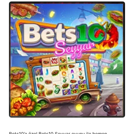
Bets10’a özel Bets10 Seyyar oyunu ile hemen