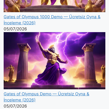
Gates of Olympus 1000 Demo — Ücretsiz Oyna &
İnceleme (2026)
05/07/2026
Gates of Olympus Demo — Ücretsiz Oyna &
İnceleme (2026)
05/07/2026