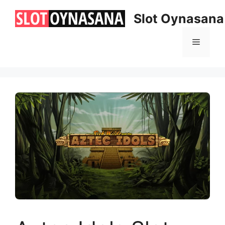
İçeriğe
Slot Oynasana
atla
Menü