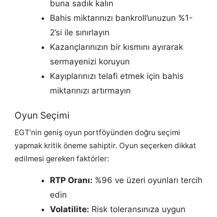
buna sadık kalın
Bahis miktarınızı bankroll’unuzun %1-
2’si ile sınırlayın
Kazançlarınızın bir kısmını ayırarak
sermayenizi koruyun
Kayıplarınızı telafi etmek için bahis
miktarınızı artırmayın
Oyun Seçimi
EGT’nin geniş oyun portföyünden doğru seçimi
yapmak kritik öneme sahiptir. Oyun seçerken dikkat
edilmesi gereken faktörler:
RTP Oranı:
%96 ve üzeri oyunları tercih
edin
Volatilite:
Risk toleransınıza uygun