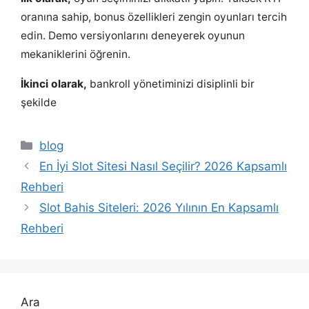
oranına sahip, bonus özellikleri zengin oyunları tercih
edin. Demo versiyonlarını deneyerek oyunun
mekaniklerini öğrenin.
İkinci olarak,
bankroll yönetiminizi disiplinli bir
şekilde
Kategoriler
blog
En İyi Slot Sitesi Nasıl Seçilir? 2026 Kapsamlı
Rehberi
Slot Bahis Siteleri: 2026 Yılının En Kapsamlı
Rehberi
Ara