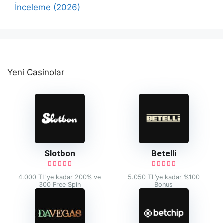
İnceleme (2026)
Yeni Casinolar
Slotbon
Betelli
4.000 TL'ye kadar 200% ve
5.050 TL’ye kadar %100
300 Free Spin
Bonus