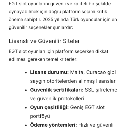
EGT slot oyunlarını güvenli ve kaliteli bir şekilde
oynayabilmek için doğru platform seçimi kritik
öneme sahiptir. 2025 yılında Türk oyuncular için en
güvenilir seçenekler şunlardır:
Lisanslı ve Güvenilir Siteler
EGT slot oyunları için platform seçerken dikkat
edilmesi gereken temel kriterler:
Lisans durumu:
Malta, Curacao gibi
saygın otoritelerden alınmış lisanslar
Güvenlik sertifikaları:
SSL şifreleme
ve güvenlik protokolleri
Oyun çeşitliliği:
Geniş EGT slot
portföyü
Ödeme yöntemleri:
Hızlı ve güvenli