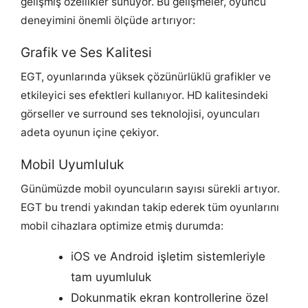
gelişmiş özellikler sunuyor. Bu gelişmeler, oyuncu
deneyimini önemli ölçüde artırıyor:
Grafik ve Ses Kalitesi
EGT, oyunlarında yüksek çözünürlüklü grafikler ve
etkileyici ses efektleri kullanıyor. HD kalitesindeki
görseller ve surround ses teknolojisi, oyuncuları
adeta oyunun içine çekiyor.
Mobil Uyumluluk
Günümüzde mobil oyuncuların sayısı sürekli artıyor.
EGT bu trendi yakından takip ederek tüm oyunlarını
mobil cihazlara optimize etmiş durumda:
iOS ve Android işletim sistemleriyle
tam uyumluluk
Dokunmatik ekran kontrollerine özel