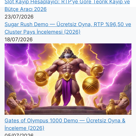
Slot Kayıp Hesaplayıcı: RTP’ye Göre Teorik Kayıp ve
Bütçe Aracı 2026
23/07/2026
Sugar Rush Demo — Ücretsiz Oyna, RTP %96,50 ve
Cluster Pays İncelemesi (2026)
18/07/2026
Gates of Olympus 1000 Demo — Ücretsiz Oyna &
İnceleme (2026)
05/07/2026