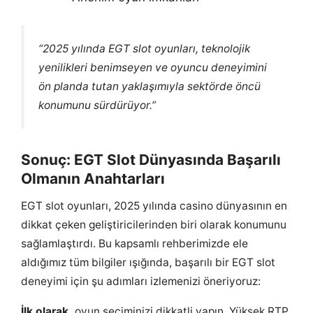
“2025 yılında EGT slot oyunları, teknolojik
yenilikleri benimseyen ve oyuncu deneyimini
ön planda tutan yaklaşımıyla sektörde öncü
konumunu sürdürüyor.”
Sonuç: EGT Slot Dünyasında Başarılı
Olmanın Anahtarları
EGT slot oyunları, 2025 yılında casino dünyasının en
dikkat çeken geliştiricilerinden biri olarak konumunu
sağlamlaştırdı. Bu kapsamlı rehberimizde ele
aldığımız tüm bilgiler ışığında, başarılı bir EGT slot
deneyimi için şu adımları izlemenizi öneriyoruz:
İlk olarak,
oyun seçiminizi dikkatli yapın. Yüksek RTP