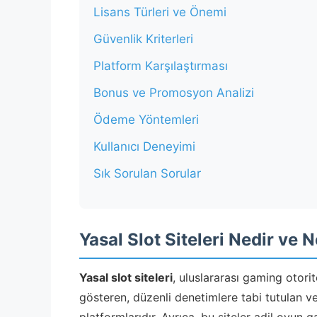
Lisans Türleri ve Önemi
Güvenlik Kriterleri
Platform Karşılaştırması
Bonus ve Promosyon Analizi
Ödeme Yöntemleri
Kullanıcı Deneyimi
Sık Sorulan Sorular
Yasal Slot Siteleri Nedir ve
Yasal slot siteleri
, uluslararası gaming otorit
gösteren, düzenli denetimlere tabi tutulan ve