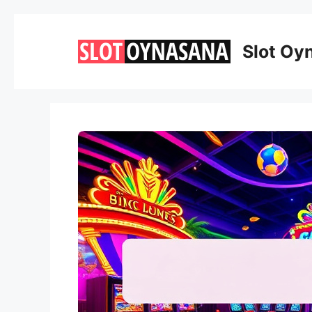
İçeriğe
atla
Slot Oy