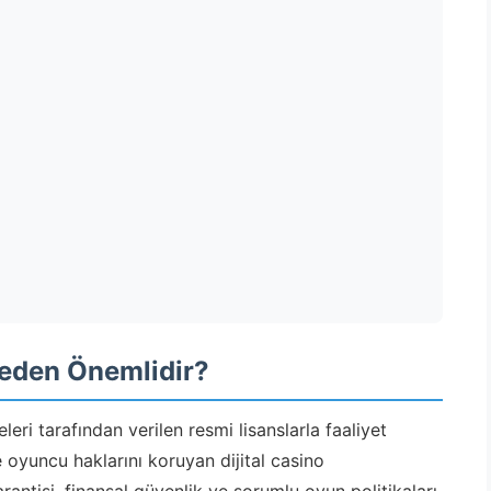
 Neden Önemlidir?
eleri tarafından verilen resmi lisanslarla faaliyet
 oyuncu haklarını koruyan dijital casino