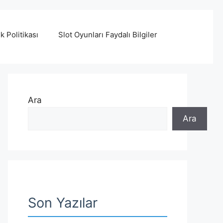
ik Politikası
Slot Oyunları Faydalı Bilgiler
Ara
Ara
Son Yazılar