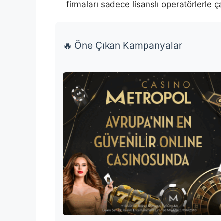
firmaları sadece lisanslı operatörlerle ça
🔥 Öne Çıkan Kampanyalar