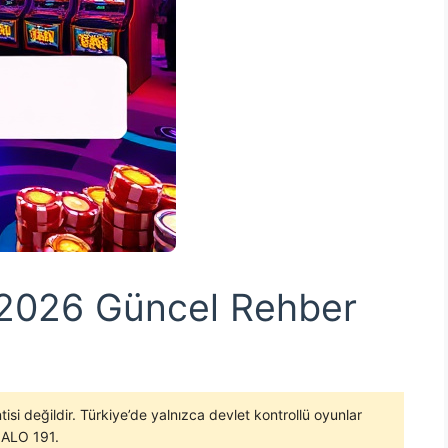
i: 2026 Güncel Rehber
isi değildir. Türkiye’de yalnızca devlet kontrollü oyunlar
 ALO 191.