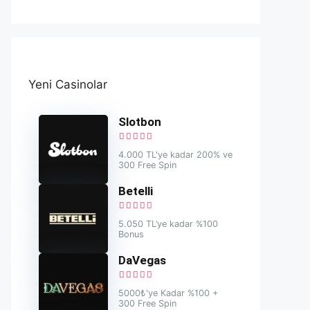
Yeni Casinolar
Slotbon
4.000 TL'ye kadar 200% ve
300 Free Spin
Betelli
5.050 TL’ye kadar %100
Bonus
DaVegas
5000₺'ye Kadar %100 +
300 Free Spin