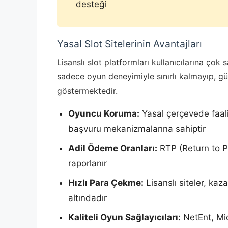
desteği
Yasal Slot Sitelerinin Avantajları
Lisanslı slot platformları kullanıcılarına ço
sadece oyun deneyimiyle sınırlı kalmayıp, güv
göstermektedir.
Oyuncu Koruma:
Yasal çerçevede faaliy
başvuru mekanizmalarına sahiptir
Adil Ödeme Oranları:
RTP (Return to Pla
raporlanır
Hızlı Para Çekme:
Lisanslı siteler, ka
altındadır
Kaliteli Oyun Sağlayıcıları:
NetEnt, Mic