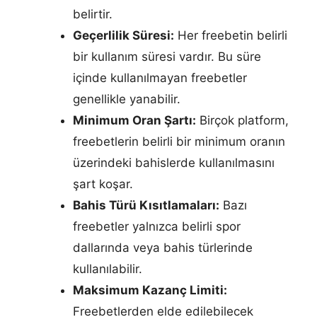
belirtir.
Geçerlilik Süresi:
Her freebetin belirli
bir kullanım süresi vardır. Bu süre
içinde kullanılmayan freebetler
genellikle yanabilir.
Minimum Oran Şartı:
Birçok platform,
freebetlerin belirli bir minimum oranın
üzerindeki bahislerde kullanılmasını
şart koşar.
Bahis Türü Kısıtlamaları:
Bazı
freebetler yalnızca belirli spor
dallarında veya bahis türlerinde
kullanılabilir.
Maksimum Kazanç Limiti:
Freebetlerden elde edilebilecek