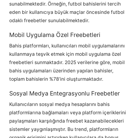
sunabilmektedir. Örneğin, futbol bahislerini tercih
eden bir kullanıcıya büyük maçlar öncesinde futbol
odaklı freebetler sunulabilmektedir.
Mobil Uygulama Özel Freebetleri
Bahis platformları, kullanıcıları mobil uygulamalarını
kullanmaya teşvik etmek için mobil uygulama özel
freebetleri sunmaktadır. 2025 verilerine göre, mobil
bahis uygulamaları üzerinden yapılan bahisler,
toplam bahislerin %78’ini oluşturmaktadır.
Sosyal Medya Entegrasyonlu Freebetler
Kullanıcıların sosyal medya hesaplarını bahis
platformlarına bağlamaları veya platform içeriklerini
paylaşmaları karşılığında freebet kazanabilecekleri
sistemler yaygınlaşmıştır. Bu trend, platformların
organik erişimini artırırken kullanıcılara da bonus