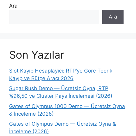
Ara
Ara
Son Yazılar
Slot Kayıp Hesaplayıcı: RTP’ye Göre Teorik
Kayıp ve Bütçe Aracı 2026
Sugar Rush Demo — Ücretsiz Oyna, RTP
%96,50 ve Cluster Pays İncelemesi (2026)
Gates of Olympus 1000 Demo — Ücretsiz Oyna
& İnceleme (2026)
Gates of Olympus Demo — Ücretsiz Oyna &
İnceleme (2026)