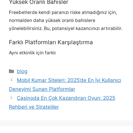
Yüksek Oranlı Bahisler
Freebetlerde kendi paranızı riske atmadığınız için,
normalden daha yüksek oranlı bahislere
yönelebilirsiniz. Bu, potansiyel kazancınızı artırabilir.
Farklı Platformları Karşılaştırma
Aynı etkinlik için farklı
Kategoriler
blog
Mobil Kumar Siteleri: 2025’de En İyi Kullanıcı
Deneyimi Sunan Platformlar
Casinoda En Çok Kazandıran Oyun: 2025
Rehberi ve Stratejiler