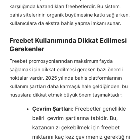
karşılığında kazandıkları freebetlerdir. Bu sistem,
bahis sitelerinin organik büyümesine katkı sağlarken,
kullanıcılara da ekstra bahis yapma imkanı sunar.
Freebet Kullanımında Dikkat Edilmesi
Gerekenler
Freebet promosyonlarından maksimum fayda
sağlamak için dikkat edilmesi gereken bazı önemli
noktalar vardır. 2025 yılında bahis platformlarının
kullanım şartları daha karmaşık hale geldiğinden, bu
hususlara dikkat etmek büyük önem taşımaktadır:
Çevrim Şartları:
Freebetler genellikle
belirli çevrim şartlarına tabidir. Bu,
kazancınızı çekebilmek için freebet
miktarını kaç kez çevirmeniz gerektiğini