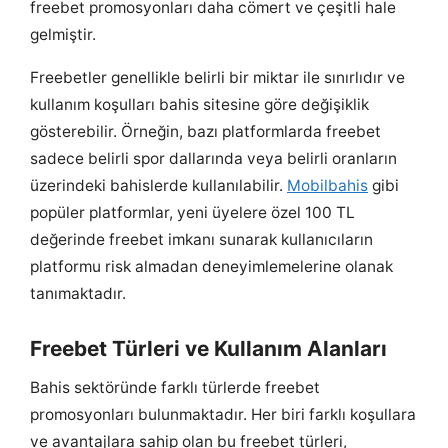
freebet promosyonları daha cömert ve çeşitli hale
gelmiştir.
Freebetler genellikle belirli bir miktar ile sınırlıdır ve
kullanım koşulları bahis sitesine göre değişiklik
gösterebilir. Örneğin, bazı platformlarda freebet
sadece belirli spor dallarında veya belirli oranların
üzerindeki bahislerde kullanılabilir.
Mobilbahis
gibi
popüler platformlar, yeni üyelere özel 100 TL
değerinde freebet imkanı sunarak kullanıcıların
platformu risk almadan deneyimlemelerine olanak
tanımaktadır.
Freebet Türleri ve Kullanım Alanları
Bahis sektöründe farklı türlerde freebet
promosyonları bulunmaktadır. Her biri farklı koşullara
ve avantajlara sahip olan bu freebet türleri,