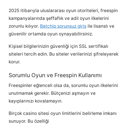
2025 itibarıyla uluslararası oyun otoriteleri, freespin
kampanyalarında şeffaflık ve adil oyun ilkelerini
zorunlu kılıyor.
Betchip sorunsuz giriş
ile lisanslı ve
güvenilir ortamda oyun oynayabilirsiniz.
Kişisel bilgilerinizin güvenliği için SSL sertifikalı
siteleri tercih edin. Bu siteler verilerinizi şifreleyerek
korur.
Sorumlu Oyun ve Freespin Kullanımı
Freespinler eğlenceli olsa da, sorumlu oyun ilkelerini
unutmamak gerekir. Bütçenizi aşmayın ve
kayıplarınızı kovalamayın.
Birçok casino sitesi oyun limitlerini belirleme imkanı
sunuyor. Bu özelliği