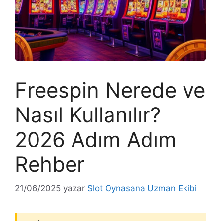
Freespin Nerede ve
Nasıl Kullanılır?
2026 Adım Adım
Rehber
21/06/2025
yazar
Slot Oynasana Uzman Ekibi