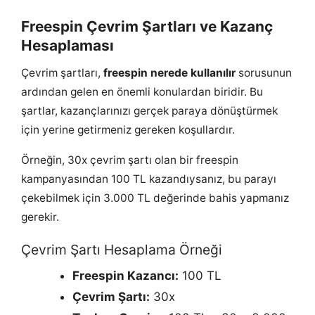
Freespin Çevrim Şartları ve Kazanç
Hesaplaması
Çevrim şartları,
freespin nerede kullanılır
sorusunun
ardından gelen en önemli konulardan biridir. Bu
şartlar, kazançlarınızı gerçek paraya dönüştürmek
için yerine getirmeniz gereken koşullardır.
Örneğin, 30x çevrim şartı olan bir freespin
kampanyasından 100 TL kazandıysanız, bu parayı
çekebilmek için 3.000 TL değerinde bahis yapmanız
gerekir.
Çevrim Şartı Hesaplama Örneği
Freespin Kazancı:
100 TL
Çevrim Şartı:
30x