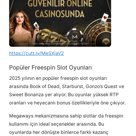
https://cutt.ly/MeSXjaV2
Popüler Freespin Slot Oyunları
2025 yılının en popüler freespin slot oyunları
arasında Book of Dead, Starburst, Gonzo’s Quest ve
Sweet Bonanza yer alıyor. Bu oyunlar yüksek RTP
oranları ve heyecanlı bonus özellikleriyle öne çıkıyor.
Megaways mekanizmasına sahip slotlar da freespin
kullanımı için ideal seçenekler arasında. Bu
oyunlarda her dönüşte binlerce farklı kazanç