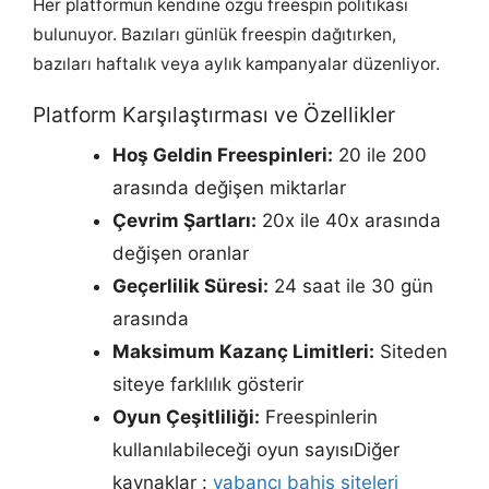
Her platformun kendine özgü freespin politikası
bulunuyor. Bazıları günlük freespin dağıtırken,
bazıları haftalık veya aylık kampanyalar düzenliyor.
Platform Karşılaştırması ve Özellikler
Hoş Geldin Freespinleri:
20 ile 200
arasında değişen miktarlar
Çevrim Şartları:
20x ile 40x arasında
değişen oranlar
Geçerlilik Süresi:
24 saat ile 30 gün
arasında
Maksimum Kazanç Limitleri:
Siteden
siteye farklılık gösterir
Oyun Çeşitliliği:
Freespinlerin
kullanılabileceği oyun sayısıDiğer
kaynaklar :
yabancı bahis siteleri