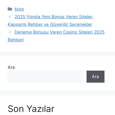
Kategoriler
blog
2025 Yılında Yeni Bonus Veren Siteler:
Kapsamlı Rehber ve Güvenilir Seçenekler
Deneme Bonusu Veren Casino Siteleri 2025
Rehberi
Ara
Ara
Son Yazılar