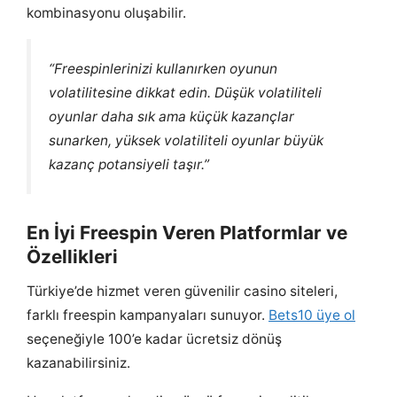
kombinasyonu oluşabilir.
“Freespinlerinizi kullanırken oyunun
volatilitesine dikkat edin. Düşük volatiliteli
oyunlar daha sık ama küçük kazançlar
sunarken, yüksek volatiliteli oyunlar büyük
kazanç potansiyeli taşır.”
En İyi Freespin Veren Platformlar ve
Özellikleri
Türkiye’de hizmet veren güvenilir casino siteleri,
farklı freespin kampanyaları sunuyor.
Bets10 üye ol
seçeneğiyle 100’e kadar ücretsiz dönüş
kazanabilirsiniz.