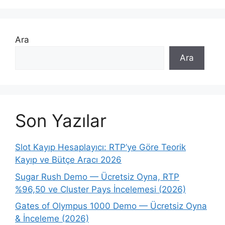
Ara
Ara
Son Yazılar
Slot Kayıp Hesaplayıcı: RTP’ye Göre Teorik
Kayıp ve Bütçe Aracı 2026
Sugar Rush Demo — Ücretsiz Oyna, RTP
%96,50 ve Cluster Pays İncelemesi (2026)
Gates of Olympus 1000 Demo — Ücretsiz Oyna
& İnceleme (2026)