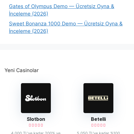
Gates of Olympus Demo — Ücretsiz Oyna &
İnceleme (2026)
Sweet Bonanza 1000 Demo — Ücretsiz Oyna &
İnceleme (2026)
Yeni Casinolar
Slotbon
Betelli
4.000 TL'ye kadar 200% ve
5.050 TL’ye kadar %100