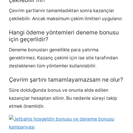
çekilebilir mi?
Çevrim şartlarını tamamladıktan sonra kazançlar
çekilebilir. Ancak maksimum çekim limitleri uygulanır.
Hangi ödeme yöntemleri deneme bonusu
için geçerlidir?
Deneme bonusları genellikle para yatırma
gerektirmez. Kazanç çekimi için ise site tarafından
desteklenen tüm yöntemler kullanılabilir.
Çevrim şartını tamamlayamazsam ne olur?
Süre dolduğunda bonus ve onunla elde edilen
kazançlar hesaptan silinir. Bu nedenle süreyi takip
etmek önemlidir.