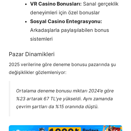
VR Casino Bonusları:
Sanal gerçeklik
deneyimleri için özel bonuslar
Sosyal Casino Entegrasyonu:
Arkadaşlarla paylaşılabilen bonus
sistemleri
Pazar Dinamikleri
2025 verilerine göre deneme bonusu pazarında şu
değişiklikler gözlemleniyor:
Ortalama deneme bonusu miktarı 2024’e göre
%23 artarak 67 TL’ye yükseldi. Aynı zamanda
çevrim şartları da %15 oranında düştü.