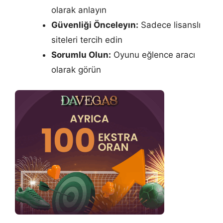
olarak anlayın
Güvenliği Önceleyın:
Sadece lisanslı
siteleri tercih edin
Sorumlu Olun:
Oyunu eğlence aracı
olarak görün