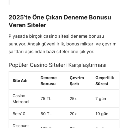
2025’te Öne Çıkan Deneme Bonusu
Veren Siteler
Piyasada birçok casino sitesi deneme bonusu
sunuyor. Ancak güvenilirlik, bonus miktarı ve çevrim
şartları açısından bazı siteler öne çıkıyor.
Popüler Casino Siteleri Karşılaştırması
Deneme
Çevrim
Geçerlilik
Site Adı
Bonusu
Şartı
Süresi
Casino
75 TL
25x
7 gün
Metropol
Bets10
50 TL
20x
10 gün
Discount