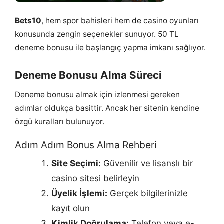
Bets10
, hem spor bahisleri hem de casino oyunları
konusunda zengin seçenekler sunuyor. 50 TL
deneme bonusu ile başlangıç yapma imkanı sağlıyor.
Deneme Bonusu Alma Süreci
Deneme bonusu almak için izlenmesi gereken
adımlar oldukça basittir. Ancak her sitenin kendine
özgü kuralları bulunuyor.
Adım Adım Bonus Alma Rehberi
Site Seçimi:
Güvenilir ve lisanslı bir
casino sitesi belirleyin
Üyelik İşlemi:
Gerçek bilgilerinizle
kayıt olun
Kimlik Doğrulama:
Telefon veya e-