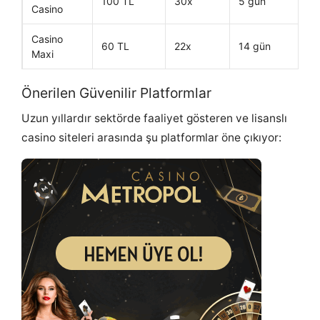
100 TL
30x
5 gün
Casino
Casino
60 TL
22x
14 gün
Maxi
Önerilen Güvenilir Platformlar
Uzun yıllardır sektörde faaliyet gösteren ve lisanslı
casino siteleri arasında şu platformlar öne çıkıyor: