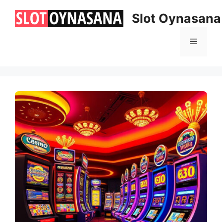
İçeriğe
Slot Oynasana
atla
Menü