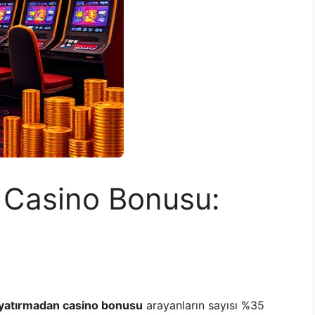
 Casino Bonusu:
 yatırmadan casino bonusu
arayanların sayısı %35