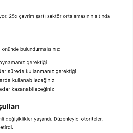
iyor. 25x çevrim şartı sektör ortalamasının altında
z önünde bulundurmalısınız:
oynamanız gerektiği
r sürede kullanmanız gerektiği
rda kullanabileceğiniz
dar kazanabileceğiniz
ulları
 değişiklikler yaşandı. Düzenleyici otoriteler,
etirdi.