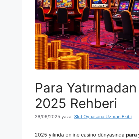
Para Yatırmadan
2025 Rehberi
26/06/2025
yazar
Slot Oynasana Uzman Ekibi
2025 yılında online casino dünyasında
para