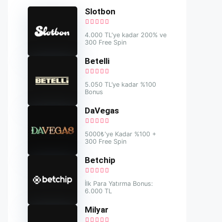
Slotbon
4.000 TL'ye kadar 200% ve
300 Free Spin
Betelli
5.050 TL’ye kadar %100
Bonus
DaVegas
5000₺'ye Kadar %100 +
300 Free Spin
Betchip
İlk Para Yatırma Bonus:
6.000 TL
Milyar