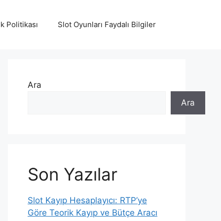
ik Politikası
Slot Oyunları Faydalı Bilgiler
Ara
Ara
Son Yazılar
Slot Kayıp Hesaplayıcı: RTP’ye
Göre Teorik Kayıp ve Bütçe Aracı