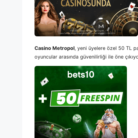
Casino Metropol
, yeni üyelere özel 50 TL 
oyuncular arasında güvenilirliği ile öne çıkıyo