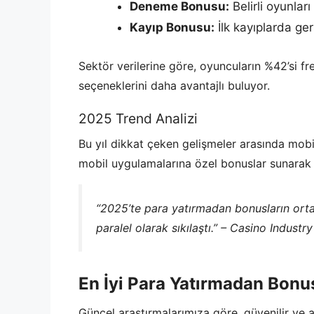
Deneme Bonusu:
Belirli oyunları
Kayıp Bonusu:
İlk kayıplarda ge
Sektör verilerine göre, oyuncuların %42’si fr
seçeneklerini daha avantajlı buluyor.
2025 Trend Analizi
Bu yıl dikkat çeken gelişmeler arasında mobil-
mobil uygulamalarına özel bonuslar sunarak k
“2025’te para yatırmadan bonusların orta
paralel olarak sıkılaştı.” – Casino Indust
En İyi Para Yatırmadan Bonus
Güncel araştırmalarımıza göre, güvenilir ve a