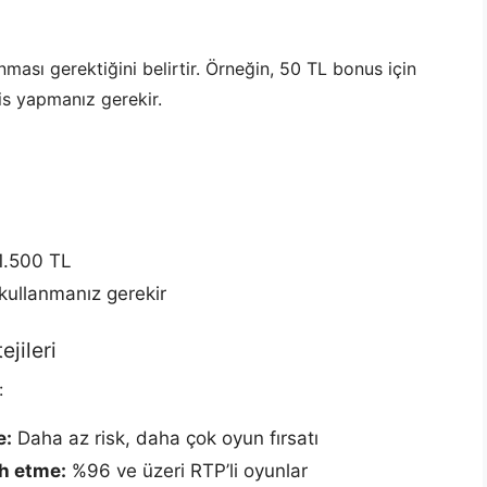
ması gerektiğini belirtir. Örneğin, 50 TL bonus için
is yapmanız gerekir.
 1.500 TL
 kullanmanız gerekir
jileri
:
e:
Daha az risk, daha çok oyun fırsatı
ih etme:
%96 ve üzeri RTP’li oyunlar