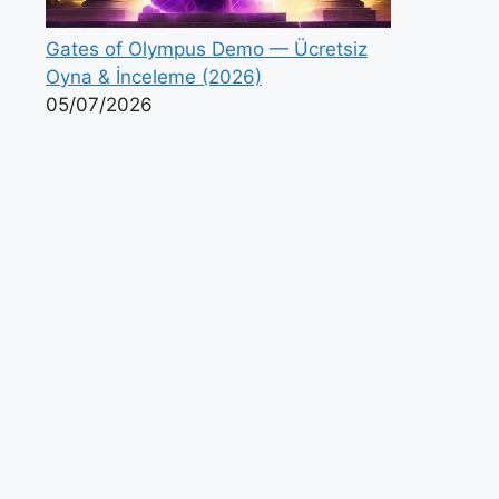
Gates of Olympus Demo — Ücretsiz
Oyna & İnceleme (2026)
05/07/2026