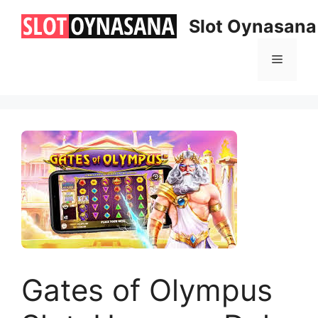
İçeriğe
Slot Oynasana
atla
Menü
Gates of Olympus