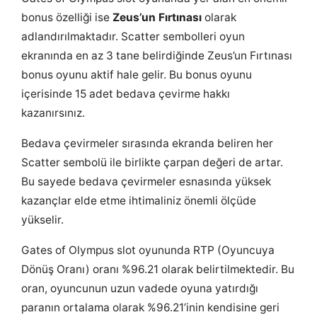
bonus özelliği ise
Zeus’un Fırtınası
olarak
adlandırılmaktadır. Scatter sembolleri oyun
ekranında en az 3 tane belirdiğinde Zeus’un Fırtınası
bonus oyunu aktif hale gelir. Bu bonus oyunu
içerisinde 15 adet bedava çevirme hakkı
kazanırsınız.
Bedava çevirmeler sırasında ekranda beliren her
Scatter sembolü ile birlikte çarpan değeri de artar.
Bu sayede bedava çevirmeler esnasında yüksek
kazançlar elde etme ihtimaliniz önemli ölçüde
yükselir.
Gates of Olympus slot oyununda RTP (Oyuncuya
Dönüş Oranı) oranı %96.21 olarak belirtilmektedir. Bu
oran, oyuncunun uzun vadede oyuna yatırdığı
paranın ortalama olarak %96.21’inin kendisine geri