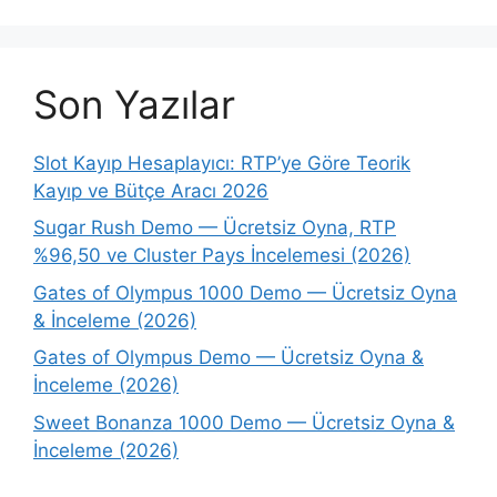
Son Yazılar
Slot Kayıp Hesaplayıcı: RTP’ye Göre Teorik
Kayıp ve Bütçe Aracı 2026
Sugar Rush Demo — Ücretsiz Oyna, RTP
%96,50 ve Cluster Pays İncelemesi (2026)
Gates of Olympus 1000 Demo — Ücretsiz Oyna
& İnceleme (2026)
Gates of Olympus Demo — Ücretsiz Oyna &
İnceleme (2026)
Sweet Bonanza 1000 Demo — Ücretsiz Oyna &
İnceleme (2026)