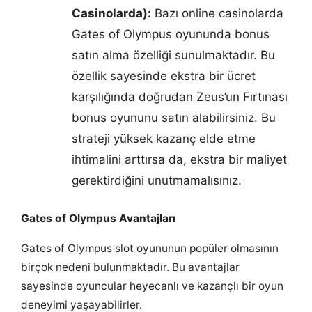
Casinolarda):
Bazı online casinolarda
Gates of Olympus oyununda bonus
satın alma özelliği sunulmaktadır. Bu
özellik sayesinde ekstra bir ücret
karşılığında doğrudan Zeus’un Fırtınası
bonus oyununu satın alabilirsiniz. Bu
strateji yüksek kazanç elde etme
ihtimalini arttırsa da, ekstra bir maliyet
gerektirdiğini unutmamalısınız.
Gates of Olympus Avantajları
Gates of Olympus slot oyununun popüler olmasının
birçok nedeni bulunmaktadır. Bu avantajlar
sayesinde oyuncular heyecanlı ve kazançlı bir oyun
deneyimi yaşayabilirler.