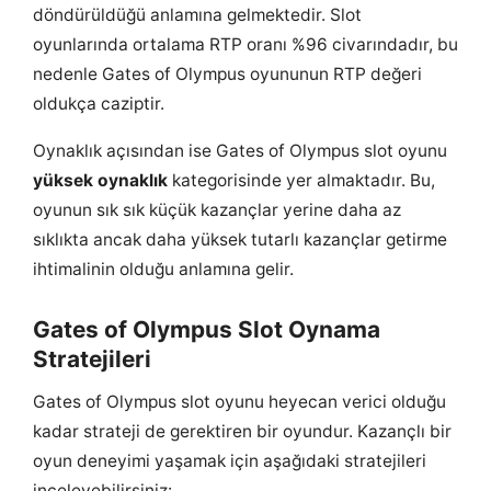
döndürüldüğü anlamına gelmektedir. Slot
oyunlarında ortalama RTP oranı %96 civarındadır, bu
nedenle Gates of Olympus oyununun RTP değeri
oldukça caziptir.
Oynaklık açısından ise Gates of Olympus slot oyunu
yüksek oynaklık
kategorisinde yer almaktadır. Bu,
oyunun sık sık küçük kazançlar yerine daha az
sıklıkta ancak daha yüksek tutarlı kazançlar getirme
ihtimalinin olduğu anlamına gelir.
Gates of Olympus Slot Oynama
Stratejileri
Gates of Olympus slot oyunu heyecan verici olduğu
kadar strateji de gerektiren bir oyundur. Kazançlı bir
oyun deneyimi yaşamak için aşağıdaki stratejileri
inceleyebilirsiniz: