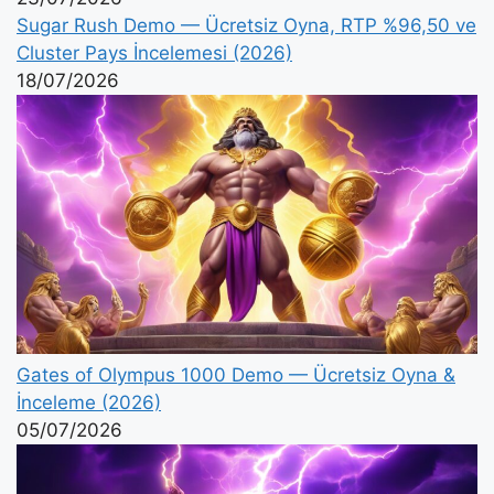
Sugar Rush Demo — Ücretsiz Oyna, RTP %96,50 ve
Cluster Pays İncelemesi (2026)
18/07/2026
Gates of Olympus 1000 Demo — Ücretsiz Oyna &
İnceleme (2026)
05/07/2026