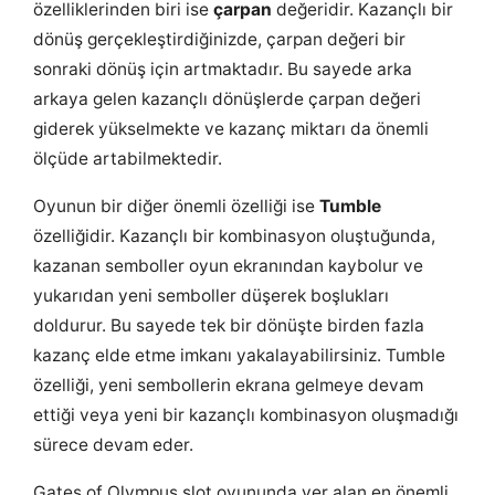
özelliklerinden biri ise
çarpan
değeridir. Kazançlı bir
dönüş gerçekleştirdiğinizde, çarpan değeri bir
sonraki dönüş için artmaktadır. Bu sayede arka
arkaya gelen kazançlı dönüşlerde çarpan değeri
giderek yükselmekte ve kazanç miktarı da önemli
ölçüde artabilmektedir.
Oyunun bir diğer önemli özelliği ise
Tumble
özelliğidir. Kazançlı bir kombinasyon oluştuğunda,
kazanan semboller oyun ekranından kaybolur ve
yukarıdan yeni semboller düşerek boşlukları
doldurur. Bu sayede tek bir dönüşte birden fazla
kazanç elde etme imkanı yakalayabilirsiniz. Tumble
özelliği, yeni sembollerin ekrana gelmeye devam
ettiği veya yeni bir kazançlı kombinasyon oluşmadığı
sürece devam eder.
Gates of Olympus slot oyununda yer alan en önemli