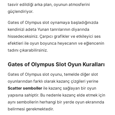
tasvir edildiği arka plan, oyunun atmosferini
güçlendiriyor.
Gates of Olympus slot oynamaya başladığınızda
kendinizi adeta Yunan tanrılarının diyarında
hissedeceksiniz. Çarpıcı grafikler ve etkileyici ses
efektleri ile oyun boyunca heyecanın ve eğlencenin
tadını çıkarabilirsiniz.
Gates of Olympus Slot Oyun Kuralları
Gates of Olympus slot oyunu, temelde diğer slot
oyunlarından farklı olarak kazanç çizgileri yerine
Scatter semboller
ile kazanç sağlayan bir oyun
yapısına sahiptir. Bu nedenle kazanç elde etmek için
aynı sembollerin herhangi bir yerde oyun ekranında
belirmesi gerekmektedir.