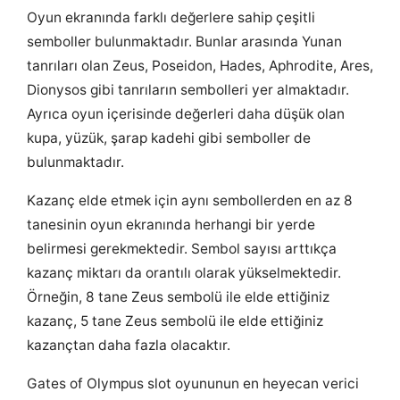
Oyun ekranında farklı değerlere sahip çeşitli
semboller bulunmaktadır. Bunlar arasında Yunan
tanrıları olan Zeus, Poseidon, Hades, Aphrodite, Ares,
Dionysos gibi tanrıların sembolleri yer almaktadır.
Ayrıca oyun içerisinde değerleri daha düşük olan
kupa, yüzük, şarap kadehi gibi semboller de
bulunmaktadır.
Kazanç elde etmek için aynı sembollerden en az 8
tanesinin oyun ekranında herhangi bir yerde
belirmesi gerekmektedir. Sembol sayısı arttıkça
kazanç miktarı da orantılı olarak yükselmektedir.
Örneğin, 8 tane Zeus sembolü ile elde ettiğiniz
kazanç, 5 tane Zeus sembolü ile elde ettiğiniz
kazançtan daha fazla olacaktır.
Gates of Olympus slot oyununun en heyecan verici