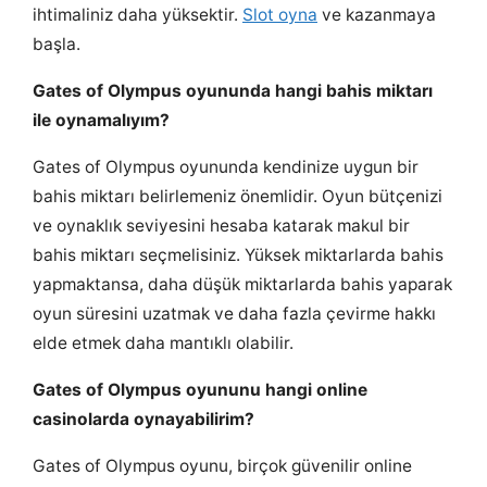
ihtimaliniz daha yüksektir.
Slot oyna
ve kazanmaya
başla.
Gates of Olympus oyununda hangi bahis miktarı
ile oynamalıyım?
Gates of Olympus oyununda kendinize uygun bir
bahis miktarı belirlemeniz önemlidir. Oyun bütçenizi
ve oynaklık seviyesini hesaba katarak makul bir
bahis miktarı seçmelisiniz. Yüksek miktarlarda bahis
yapmaktansa, daha düşük miktarlarda bahis yaparak
oyun süresini uzatmak ve daha fazla çevirme hakkı
elde etmek daha mantıklı olabilir.
Gates of Olympus oyununu hangi online
casinolarda oynayabilirim?
Gates of Olympus oyunu, birçok güvenilir online