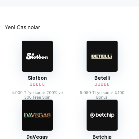
Yeni Casinolar
Slotbon
Betelli
4.000 TL'ye kadar 200% ve
5.050 TL’ye kadar %100
300 Free Spin
Bonus
DaVegas
Betchip