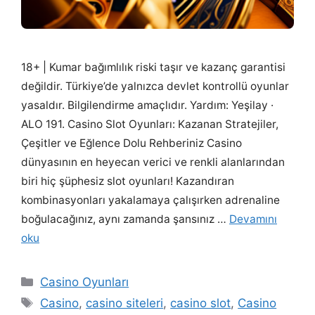
18+ | Kumar bağımlılık riski taşır ve kazanç garantisi
değildir. Türkiye’de yalnızca devlet kontrollü oyunlar
yasaldır. Bilgilendirme amaçlıdır. Yardım: Yeşilay ·
ALO 191. Casino Slot Oyunları: Kazanan Stratejiler,
Çeşitler ve Eğlence Dolu Rehberiniz Casino
dünyasının en heyecan verici ve renkli alanlarından
biri hiç şüphesiz slot oyunları! Kazandıran
kombinasyonları yakalamaya çalışırken adrenaline
boğulacağınız, aynı zamanda şansınız …
Devamını
oku
Kategoriler
Casino Oyunları
Etiketler
Casino
,
casino siteleri
,
casino slot
,
Casino