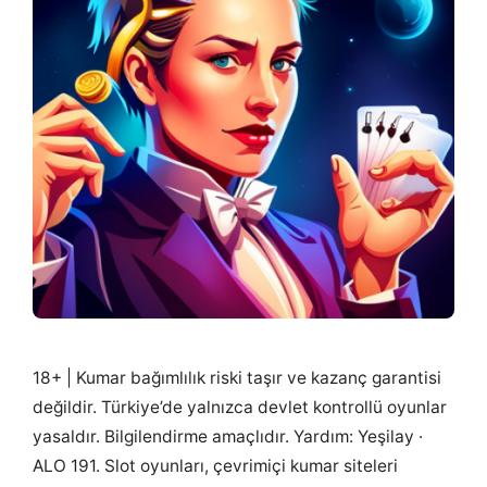
18+ | Kumar bağımlılık riski taşır ve kazanç garantisi
değildir. Türkiye’de yalnızca devlet kontrollü oyunlar
yasaldır. Bilgilendirme amaçlıdır. Yardım: Yeşilay ·
ALO 191. Slot oyunları, çevrimiçi kumar siteleri