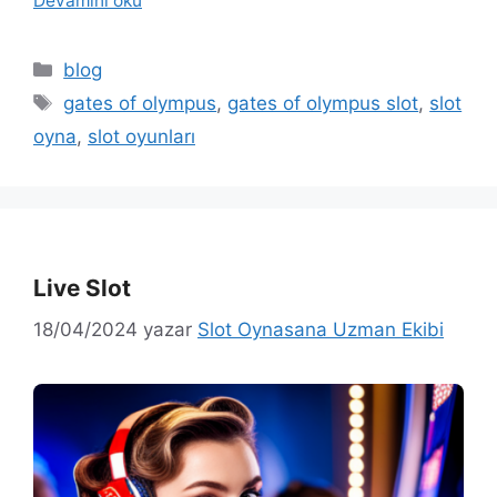
Devamını oku
Kategoriler
blog
Etiketler
gates of olympus
,
gates of olympus slot
,
slot
oyna
,
slot oyunları
Live Slot
18/04/2024
yazar
Slot Oynasana Uzman Ekibi