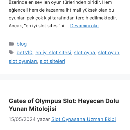
üzerinde en sevilen oyun türlerinden biridir. Hem
eğlenceli hem de kazanma ihtimali yüksek olan bu
oyunlar, pek çok kişi tarafından tercih edilmektedir.
Ancak, “en iyi slot sitesi”ni …
Devamını oku
Kategoriler
blog
Etiketler
bets10
,
en iyi slot sitesi
,
slot oyna
,
slot oyun
,
slot oyunları
,
slot siteleri
Gates of Olympus Slot: Heyecan Dolu
Yunan Mitolojisi
15/05/2024
yazar
Slot Oynasana Uzman Ekibi