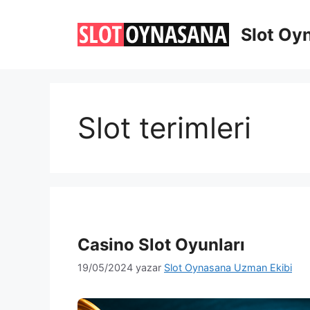
İçeriğe
atla
Slot Oy
Slot terimleri
Casino Slot Oyunları
19/05/2024
yazar
Slot Oynasana Uzman Ekibi