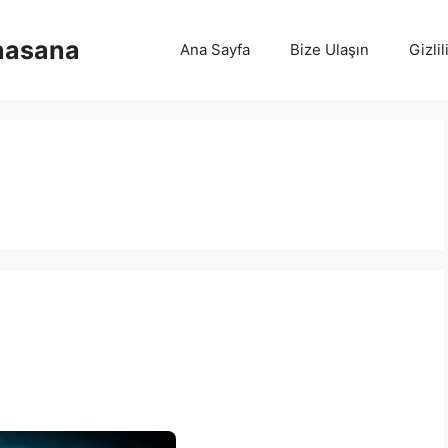
nasana
Ana Sayfa
Bize Ulaşın
Gizlil