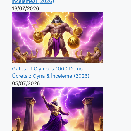
İncelemesi (2026)
18/07/2026
Gates of Olympus 1000 Demo —
Ücretsiz Oyna & İnceleme (2026)
05/07/2026