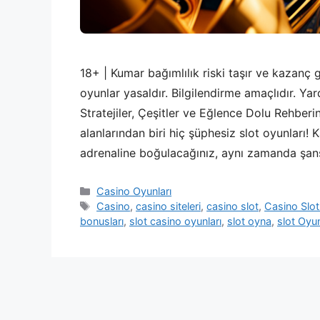
18+ | Kumar bağımlılık riski taşır ve kazanç g
oyunlar yasaldır. Bilgilendirme amaçlıdır. Ya
Stratejiler, Çeşitler ve Eğlence Dolu Rehberi
alanlarından biri hiç şüphesiz slot oyunları
adrenaline boğulacağınız, aynı zamanda şan
Kategoriler
Casino Oyunları
Etiketler
Casino
,
casino siteleri
,
casino slot
,
Casino Slot
bonusları
,
slot casino oyunları
,
slot oyna
,
slot Oyu