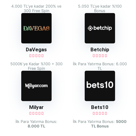
4.000 TL'ye kadar 200% ve
5.050 TL’ye kadar %100
300 Free Spin
Bonus
DaVegas
Betchip
5000₺'ye Kadar %100 + 300
İlk Para Yatırma Bonus: 6.000
Free Spin
TL
Milyar
Bets10
İlk Para Yatırma Bonus:
İlk Para Yatırma Bonus:
5000
8.000 TL
TL Bonus