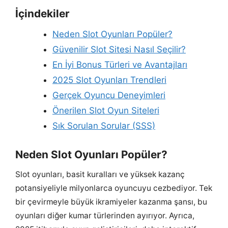
İçindekiler
Neden Slot Oyunları Popüler?
Güvenilir Slot Sitesi Nasıl Seçilir?
En İyi Bonus Türleri ve Avantajları
2025 Slot Oyunları Trendleri
Gerçek Oyuncu Deneyimleri
Önerilen Slot Oyun Siteleri
Sık Sorulan Sorular (SSS)
Neden Slot Oyunları Popüler?
Slot oyunları, basit kuralları ve yüksek kazanç
potansiyeliyle milyonlarca oyuncuyu cezbediyor. Tek
bir çevirmeyle büyük ikramiyeler kazanma şansı, bu
oyunları diğer kumar türlerinden ayırıyor. Ayrıca,