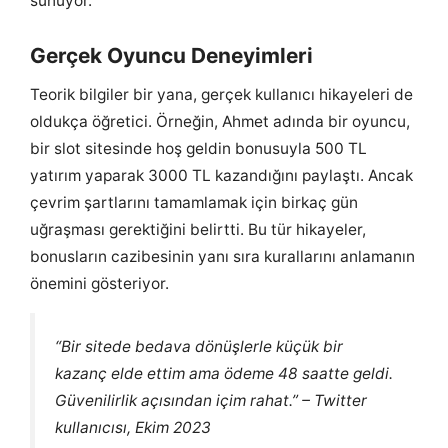
sunuyor.
Gerçek Oyuncu Deneyimleri
Teorik bilgiler bir yana, gerçek kullanıcı hikayeleri de
oldukça öğretici. Örneğin, Ahmet adında bir oyuncu,
bir slot sitesinde hoş geldin bonusuyla 500 TL
yatırım yaparak 3000 TL kazandığını paylaştı. Ancak
çevrim şartlarını tamamlamak için birkaç gün
uğraşması gerektiğini belirtti. Bu tür hikayeler,
bonusların cazibesinin yanı sıra kurallarını anlamanın
önemini gösteriyor.
“Bir sitede bedava dönüşlerle küçük bir
kazanç elde ettim ama ödeme 48 saatte geldi.
Güvenilirlik açısından içim rahat.” – Twitter
kullanıcısı, Ekim 2023