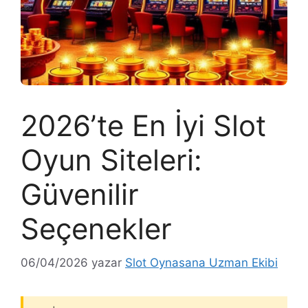
2026’te En İyi Slot
Oyun Siteleri:
Güvenilir
Seçenekler
06/04/2026
yazar
Slot Oynasana Uzman Ekibi