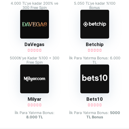
4.000 TL'ye kadar 200% ve
5.050 TL’ye kadar %100
300 Free Spin
Bonus
DaVegas
Betchip
5000₺'ye Kadar %100 + 300
İlk Para Yatırma Bonus: 6.000
Free Spin
TL
Milyar
Bets10
İlk Para Yatırma Bonus:
İlk Para Yatırma Bonus:
5000
8.000 TL
TL Bonus