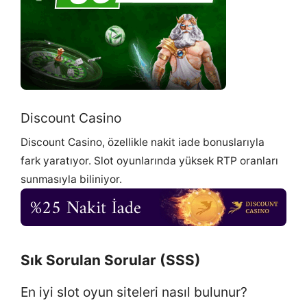
Discount Casino
Discount Casino, özellikle nakit iade bonuslarıyla
fark yaratıyor. Slot oyunlarında yüksek RTP oranları
sunmasıyla biliniyor.
Sık Sorulan Sorular (SSS)
En iyi slot oyun siteleri nasıl bulunur?