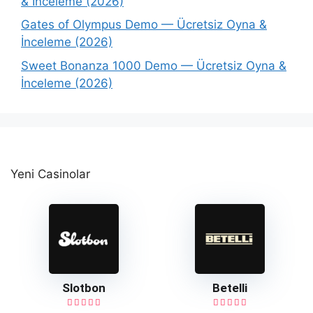
& İnceleme (2026)
Gates of Olympus Demo — Ücretsiz Oyna &
İnceleme (2026)
Sweet Bonanza 1000 Demo — Ücretsiz Oyna &
İnceleme (2026)
Yeni Casinolar
Slotbon
Betelli