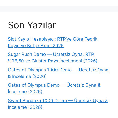
Son Yazılar
Slot Kayıp Hesaplayıcı: RTP’ye Göre Teorik
Kayıp ve Bütçe Aracı 2026
Sugar Rush Demo — Ücretsiz Oyna, RTP
%96,50 ve Cluster Pays İncelemesi (2026)
Gates of Olympus 1000 Demo — Ücretsiz Oyna
& İnceleme (2026)
Gates of Olympus Demo — Ücretsiz Oyna &
İnceleme (2026)
Sweet Bonanza 1000 Demo — Ücretsiz Oyna &
İnceleme (2026)