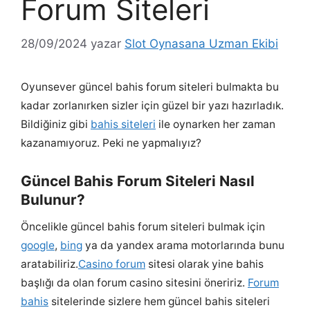
Forum Siteleri
28/09/2024
yazar
Slot Oynasana Uzman Ekibi
Oyunsever güncel bahis forum siteleri bulmakta bu
kadar zorlanırken sizler için güzel bir yazı hazırladık.
Bildiğiniz gibi
bahis siteleri
ile oynarken her zaman
kazanamıyoruz. Peki ne yapmalıyız?
Güncel Bahis Forum Siteleri Nasıl
Bulunur?
Öncelikle güncel bahis forum siteleri bulmak için
google
,
bing
ya da yandex arama motorlarında bunu
aratabiliriz.
Casino forum
sitesi olarak yine bahis
başlığı da olan forum casino sitesini öneririz.
Forum
bahis
sitelerinde sizlere hem güncel bahis siteleri