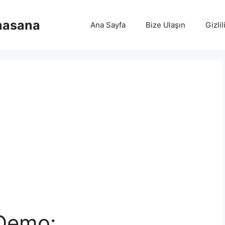
nasana
Ana Sayfa
Bize Ulaşın
Gizlil
Demo: