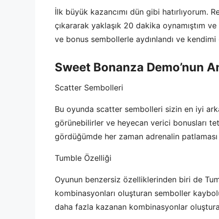
İlk büyük kazancımı dün gibi hatırlıyorum. Renk
çıkararak yaklaşık 20 dakika oynamıştım ve
ve bonus sembollerle aydınlandı ve kendimi
Sweet Bonanza Demo’nun Ana
Scatter Sembolleri
Bu oyunda scatter sembolleri sizin en iyi ar
görünebilirler ve heyecan verici bonusları teti
gördüğümde her zaman adrenalin patlaması
Tumble Özelliği
Oyunun benzersiz özelliklerinden biri de Tu
kombinasyonları oluşturan semboller kaybolu
daha fazla kazanan kombinasyonlar oluşturab