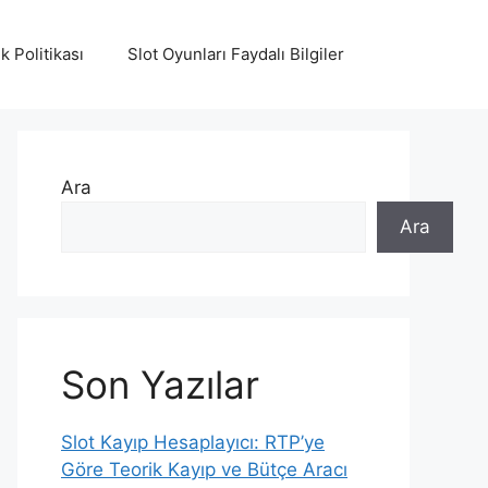
ik Politikası
Slot Oyunları Faydalı Bilgiler
Ara
Ara
Son Yazılar
Slot Kayıp Hesaplayıcı: RTP’ye
Göre Teorik Kayıp ve Bütçe Aracı