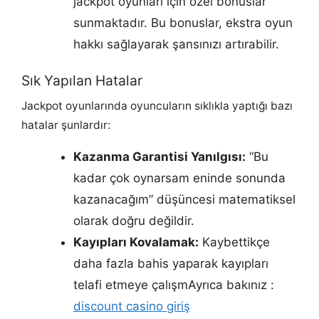
jackpot oyunları için özel bonuslar
sunmaktadır. Bu bonuslar, ekstra oyun
hakkı sağlayarak şansınızı artırabilir.
Sık Yapılan Hatalar
Jackpot oyunlarında oyuncuların sıklıkla yaptığı bazı
hatalar şunlardır:
Kazanma Garantisi Yanılgısı:
“Bu
kadar çok oynarsam eninde sonunda
kazanacağım” düşüncesi matematiksel
olarak doğru değildir.
Kayıpları Kovalamak:
Kaybettikçe
daha fazla bahis yaparak kayıpları
telafi etmeye çalışmAyrıca bakınız :
discount casino giriş