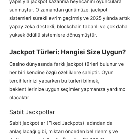
yapısıyla jackpot kazanma heyecanını oyunculara
sunmuştur. O zamandan günümüze, jackpot
sistemleri sürekli evrim geçirmiş ve 2025 yılında artık
yapay zeka destekli, blockchain tabanlı ve çok daha
yüksek ödüllü sistemlere dönüşmüştür.
Jackpot Türleri: Hangisi Size Uygun?
Casino dünyasında farklı jackpot türleri bulunur ve
her biri kendine özgü özelliklere sahiptir. Oyun
tercihlerinizi yaparken bu türleri bilmek,
beklentilerinize uygun seçimler yapmanıza yardımcı
olacaktır.
Sabit Jackpotlar
Sabit jackpotlar (Fixed Jackpots), adından da
anlaşılacağı gibi, miktarı önceden belirlenmiş ve