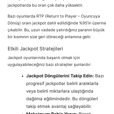
jackpotlarda bu oran çok daha yüksektir.
Bazı oyunlarda RTP (Return to Player – Oyuncuya
Dönüş) oranı jackpot dahil edildiğinde %95’in üzerine
çıkabilir. Bu, uzun vadede yatırdığınız paranın büyük
bir kısmının size geri döneceği anlamına gelir.
Etkili Jackpot Stratejileri
Jackpot oyunlarında başarılı olmak için
uygulayabileceğiniz bazı stratejiler şunlardır:
Jackpot Döngülerini Takip Edin:
Bazı
progresif jackpotlar belirli aralıklarla
veya belirli miktarlara ulaştığında
dağılma eğilimindedir. Bu döngüleri
takip etmek avantaj sağlayabilir.
Maksimum Bahis Yapın:
Birçok