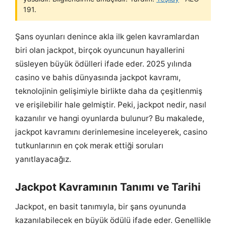
191.
Şans oyunları denince akla ilk gelen kavramlardan
biri olan jackpot, birçok oyuncunun hayallerini
süsleyen büyük ödülleri ifade eder. 2025 yılında
casino ve bahis dünyasında jackpot kavramı,
teknolojinin gelişimiyle birlikte daha da çeşitlenmiş
ve erişilebilir hale gelmiştir. Peki, jackpot nedir, nasıl
kazanılır ve hangi oyunlarda bulunur? Bu makalede,
jackpot kavramını derinlemesine inceleyerek, casino
tutkunlarının en çok merak ettiği soruları
yanıtlayacağız.
Jackpot Kavramının Tanımı ve Tarihi
Jackpot, en basit tanımıyla, bir şans oyununda
kazanılabilecek en büyük ödülü ifade eder. Genellikle