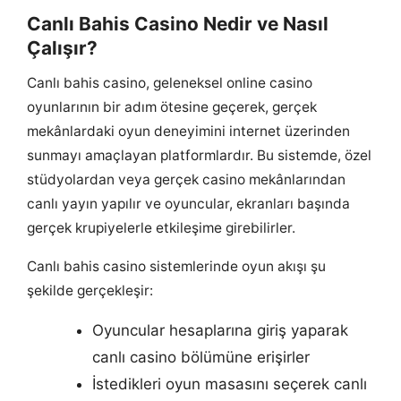
Canlı Bahis Casino Nedir ve Nasıl
Çalışır?
Canlı bahis casino, geleneksel online casino
oyunlarının bir adım ötesine geçerek, gerçek
mekânlardaki oyun deneyimini internet üzerinden
sunmayı amaçlayan platformlardır. Bu sistemde, özel
stüdyolardan veya gerçek casino mekânlarından
canlı yayın yapılır ve oyuncular, ekranları başında
gerçek krupiyelerle etkileşime girebilirler.
Canlı bahis casino sistemlerinde oyun akışı şu
şekilde gerçekleşir:
Oyuncular hesaplarına giriş yaparak
canlı casino bölümüne erişirler
İstedikleri oyun masasını seçerek canlı