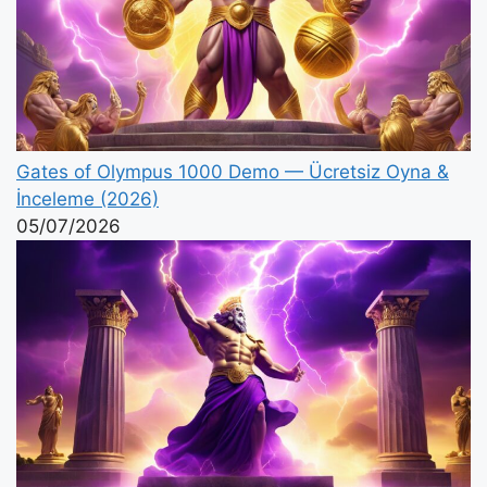
Gates of Olympus 1000 Demo — Ücretsiz Oyna &
İnceleme (2026)
05/07/2026