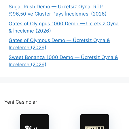
Sugar Rush Demo — Ücretsiz Oyna, RTP
%96,50 ve Cluster Pays İncelemesi (2026)
Gates of Olympus 1000 Demo — Ücretsiz Oyna
& İnceleme (2026)
Gates of Olympus Demo — Ücretsiz Oyna &
İnceleme (2026)
Sweet Bonanza 1000 Demo — Ücretsiz Oyna &
İnceleme (2026)
Yeni Casinolar