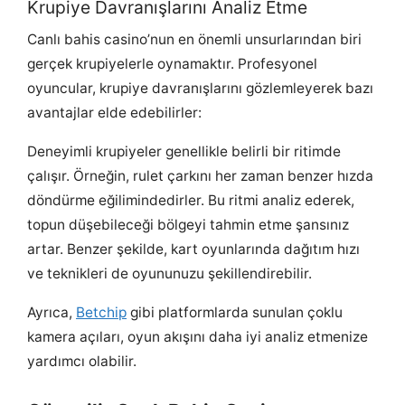
Krupiye Davranışlarını Analiz Etme
Canlı bahis casino’nun en önemli unsurlarından biri
gerçek krupiyelerle oynamaktır. Profesyonel
oyuncular, krupiye davranışlarını gözlemleyerek bazı
avantajlar elde edebilirler:
Deneyimli krupiyeler genellikle belirli bir ritimde
çalışır. Örneğin, rulet çarkını her zaman benzer hızda
döndürme eğilimindedirler. Bu ritmi analiz ederek,
topun düşebileceği bölgeyi tahmin etme şansınız
artar. Benzer şekilde, kart oyunlarında dağıtım hızı
ve teknikleri de oyununuzu şekillendirebilir.
Ayrıca,
Betchip
gibi platformlarda sunulan çoklu
kamera açıları, oyun akışını daha iyi analiz etmenize
yardımcı olabilir.