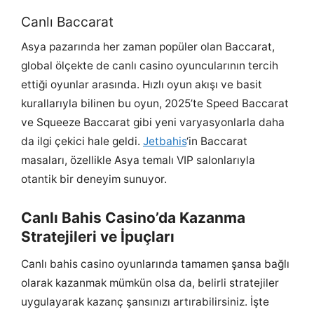
Canlı Baccarat
Asya pazarında her zaman popüler olan Baccarat,
global ölçekte de canlı casino oyuncularının tercih
ettiği oyunlar arasında. Hızlı oyun akışı ve basit
kurallarıyla bilinen bu oyun, 2025’te Speed Baccarat
ve Squeeze Baccarat gibi yeni varyasyonlarla daha
da ilgi çekici hale geldi.
Jetbahis
‘in Baccarat
masaları, özellikle Asya temalı VIP salonlarıyla
otantik bir deneyim sunuyor.
Canlı Bahis Casino’da Kazanma
Stratejileri ve İpuçları
Canlı bahis casino oyunlarında tamamen şansa bağlı
olarak kazanmak mümkün olsa da, belirli stratejiler
uygulayarak kazanç şansınızı artırabilirsiniz. İşte