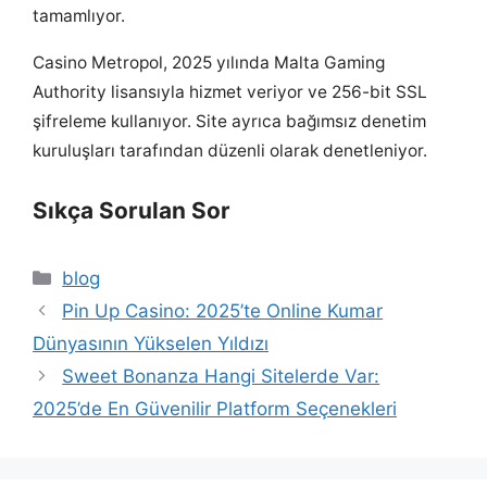
tamamlıyor.
Casino Metropol, 2025 yılında Malta Gaming
Authority lisansıyla hizmet veriyor ve 256-bit SSL
şifreleme kullanıyor. Site ayrıca bağımsız denetim
kuruluşları tarafından düzenli olarak denetleniyor.
Sıkça Sorulan Sor
Kategoriler
blog
Pin Up Casino: 2025’te Online Kumar
Dünyasının Yükselen Yıldızı
Sweet Bonanza Hangi Sitelerde Var:
2025’de En Güvenilir Platform Seçenekleri