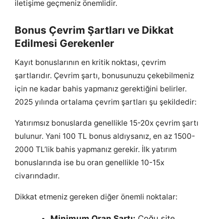
iletişime geçmeniz önemlidir.
Bonus Çevrim Şartları ve Dikkat
Edilmesi Gerekenler
Kayıt bonuslarının en kritik noktası, çevrim
şartlarıdır. Çevrim şartı, bonusunuzu çekebilmeniz
için ne kadar bahis yapmanız gerektiğini belirler.
2025 yılında ortalama çevrim şartları şu şekildedir:
Yatırımsız bonuslarda genellikle 15-20x çevrim şartı
bulunur. Yani 100 TL bonus aldıysanız, en az 1500-
2000 TL’lik bahis yapmanız gerekir. İlk yatırım
bonuslarında ise bu oran genellikle 10-15x
civarındadır.
Dikkat etmeniz gereken diğer önemli noktalar:
Minimum Oran Şartı:
Çoğu site,