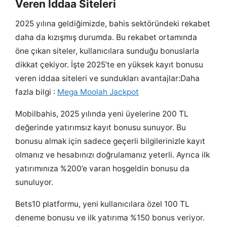
Veren İddaa Siteleri
2025 yılına geldiğimizde, bahis sektöründeki rekabet
daha da kızışmış durumda. Bu rekabet ortamında
öne çıkan siteler, kullanıcılara sunduğu bonuslarla
dikkat çekiyor. İşte 2025’te en yüksek kayıt bonusu
veren iddaa siteleri ve sundukları avantajlar:Daha
fazla bilgi :
Mega Moolah Jackpot
Mobilbahis, 2025 yılında yeni üyelerine 200 TL
değerinde yatırımsız kayıt bonusu sunuyor. Bu
bonusu almak için sadece geçerli bilgilerinizle kayıt
olmanız ve hesabınızı doğrulamanız yeterli. Ayrıca ilk
yatırımınıza %200’e varan hoşgeldin bonusu da
sunuluyor.
Bets10 platformu, yeni kullanıcılara özel 100 TL
deneme bonusu ve ilk yatırıma %150 bonus veriyor.