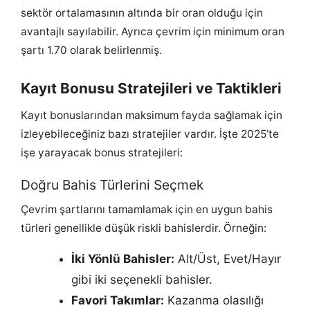
sektör ortalamasının altında bir oran olduğu için
avantajlı sayılabilir. Ayrıca çevrim için minimum oran
şartı 1.70 olarak belirlenmiş.
Kayıt Bonusu Stratejileri ve Taktikleri
Kayıt bonuslarından maksimum fayda sağlamak için
izleyebileceğiniz bazı stratejiler vardır. İşte 2025’te
işe yarayacak bonus stratejileri:
Doğru Bahis Türlerini Seçmek
Çevrim şartlarını tamamlamak için en uygun bahis
türleri genellikle düşük riskli bahislerdir. Örneğin:
İki Yönlü Bahisler:
Alt/Üst, Evet/Hayır
gibi iki seçenekli bahisler.
Favori Takımlar:
Kazanma olasılığı