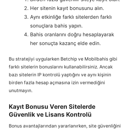
Her sitenin kayıt bonusunu alın.
Aynı etkinliğe farklı sitelerden farklı
sonuçlara bahis yapın.
Bahis oranlarını doğru hesaplayarak
her sonuçta kazanç elde edin.
Bu stratejiyi uygularken Betchip ve Mobilbahis gibi
farklı sitelerin bonuslarını kullanabilirsiniz. Ancak
bazı sitelerin IP kontrolü yaptığını ve aynı kişinin
birden fazla hesap açmasına izin vermediğini
unutmayın.
Kayıt Bonusu Veren Sitelerde
Güvenlik ve Lisans Kontrolü
Bonus avantajlarından yararlanırken, site güvenliğini