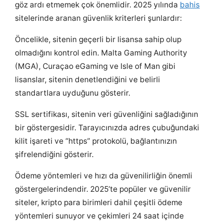
göz ardı etmemek çok önemlidir. 2025 yılında
bahis
sitelerinde aranan güvenlik kriterleri şunlardır:
Öncelikle, sitenin geçerli bir lisansa sahip olup
olmadığını kontrol edin. Malta Gaming Authority
(MGA), Curaçao eGaming ve Isle of Man gibi
lisanslar, sitenin denetlendiğini ve belirli
standartlara uyduğunu gösterir.
SSL sertifikası, sitenin veri güvenliğini sağladığının
bir göstergesidir. Tarayıcınızda adres çubuğundaki
kilit işareti ve “https” protokolü, bağlantınızın
şifrelendiğini gösterir.
Ödeme yöntemleri ve hızı da güvenilirliğin önemli
göstergelerindendir. 2025’te popüler ve güvenilir
siteler, kripto para birimleri dahil çeşitli ödeme
yöntemleri sunuyor ve çekimleri 24 saat içinde