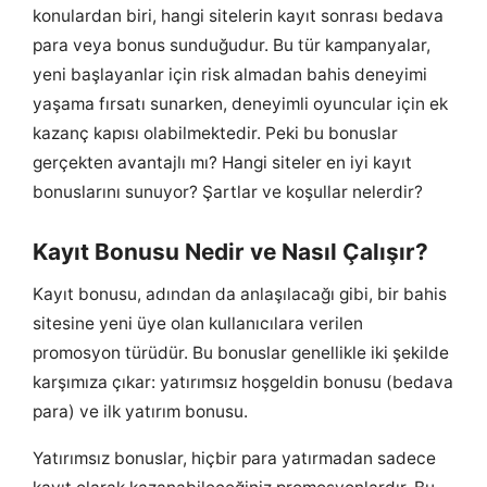
konulardan biri, hangi sitelerin kayıt sonrası bedava
para veya bonus sunduğudur. Bu tür kampanyalar,
yeni başlayanlar için risk almadan bahis deneyimi
yaşama fırsatı sunarken, deneyimli oyuncular için ek
kazanç kapısı olabilmektedir. Peki bu bonuslar
gerçekten avantajlı mı? Hangi siteler en iyi kayıt
bonuslarını sunuyor? Şartlar ve koşullar nelerdir?
Kayıt Bonusu Nedir ve Nasıl Çalışır?
Kayıt bonusu, adından da anlaşılacağı gibi, bir bahis
sitesine yeni üye olan kullanıcılara verilen
promosyon türüdür. Bu bonuslar genellikle iki şekilde
karşımıza çıkar: yatırımsız hoşgeldin bonusu (bedava
para) ve ilk yatırım bonusu.
Yatırımsız bonuslar, hiçbir para yatırmadan sadece