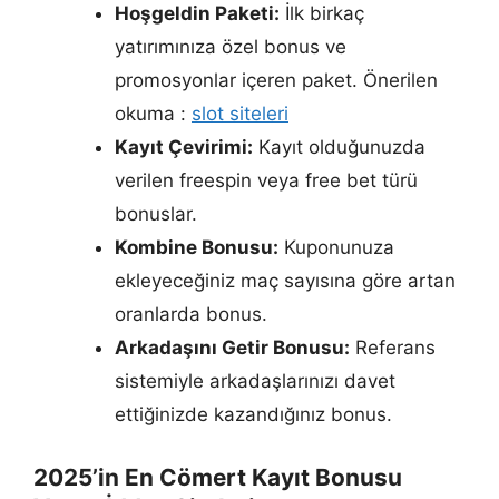
Hoşgeldin Paketi:
İlk birkaç
yatırımınıza özel bonus ve
promosyonlar içeren paket. Önerilen
okuma :
slot siteleri
Kayıt Çevirimi:
Kayıt olduğunuzda
verilen freespin veya free bet türü
bonuslar.
Kombine Bonusu:
Kuponunuza
ekleyeceğiniz maç sayısına göre artan
oranlarda bonus.
Arkadaşını Getir Bonusu:
Referans
sistemiyle arkadaşlarınızı davet
ettiğinizde kazandığınız bonus.
2025’in En Cömert Kayıt Bonusu