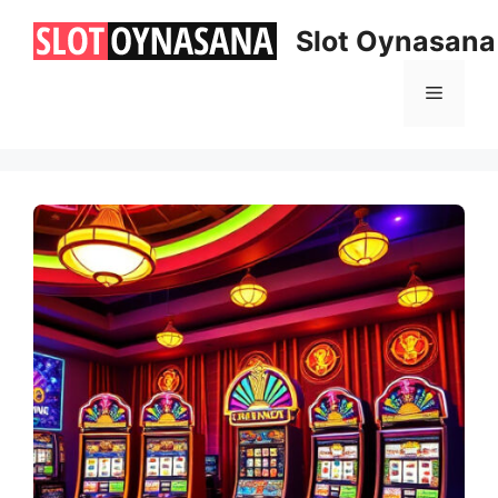
İçeriğe
Slot Oynasana
atla
Menü