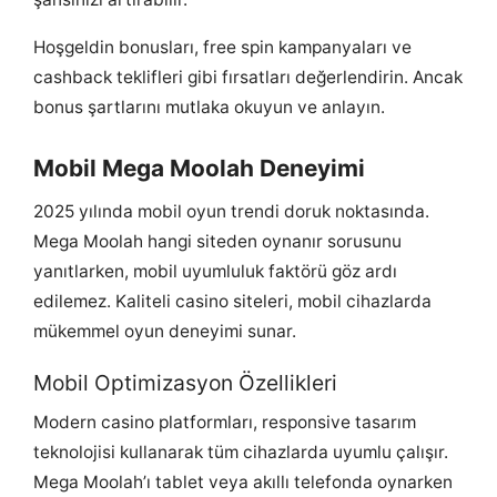
Hoşgeldin bonusları, free spin kampanyaları ve
cashback teklifleri gibi fırsatları değerlendirin. Ancak
bonus şartlarını mutlaka okuyun ve anlayın.
Mobil Mega Moolah Deneyimi
2025 yılında mobil oyun trendi doruk noktasında.
Mega Moolah hangi siteden oynanır sorusunu
yanıtlarken, mobil uyumluluk faktörü göz ardı
edilemez. Kaliteli casino siteleri, mobil cihazlarda
mükemmel oyun deneyimi sunar.
Mobil Optimizasyon Özellikleri
Modern casino platformları, responsive tasarım
teknolojisi kullanarak tüm cihazlarda uyumlu çalışır.
Mega Moolah’ı tablet veya akıllı telefonda oynarken