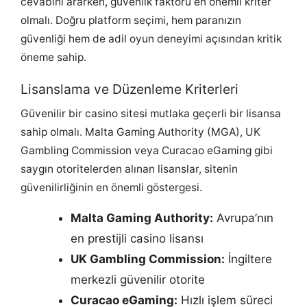
cevabını ararken, güvenlik faktörü en önemli kriter
olmalı. Doğru platform seçimi, hem paranızın
güvenliği hem de adil oyun deneyimi açısından kritik
öneme sahip.
Lisanslama ve Düzenleme Kriterleri
Güvenilir bir casino sitesi mutlaka geçerli bir lisansa
sahip olmalı. Malta Gaming Authority (MGA), UK
Gambling Commission veya Curacao eGaming gibi
saygın otoritelerden alınan lisanslar, sitenin
güvenilirliğinin en önemli göstergesi.
Malta Gaming Authority:
Avrupa’nın
en prestijli casino lisansı
UK Gambling Commission:
İngiltere
merkezli güvenilir otorite
Curacao eGaming:
Hızlı işlem süreci