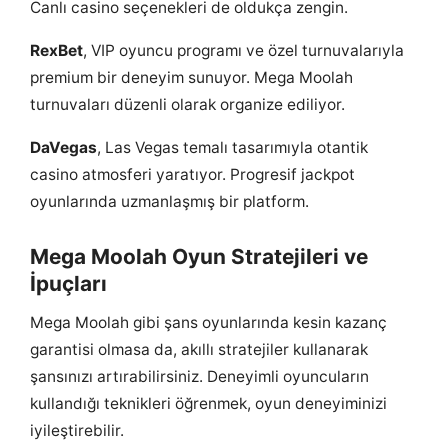
Canlı casino seçenekleri de oldukça zengin.
RexBet
, VIP oyuncu programı ve özel turnuvalarıyla
premium bir deneyim sunuyor. Mega Moolah
turnuvaları düzenli olarak organize ediliyor.
DaVegas
, Las Vegas temalı tasarımıyla otantik
casino atmosferi yaratıyor. Progresif jackpot
oyunlarında uzmanlaşmış bir platform.
Mega Moolah Oyun Stratejileri ve
İpuçları
Mega Moolah gibi şans oyunlarında kesin kazanç
garantisi olmasa da, akıllı stratejiler kullanarak
şansınızı artırabilirsiniz. Deneyimli oyuncuların
kullandığı teknikleri öğrenmek, oyun deneyiminizi
iyileştirebilir.