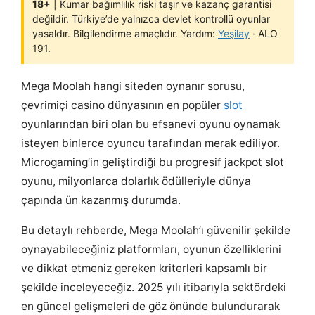
18+
| Kumar bağımlılık riski taşır ve kazanç garantisi
değildir. Türkiye’de yalnızca devlet kontrollü oyunlar
yasaldır. Bilgilendirme amaçlıdır. Yardım:
Yeşilay
· ALO
191.
Mega Moolah hangi siteden oynanır sorusu,
çevrimiçi casino dünyasının en popüler
slot
oyunlarından biri olan bu efsanevi oyunu oynamak
isteyen binlerce oyuncu tarafından merak ediliyor.
Microgaming’in geliştirdiği bu progresif jackpot slot
oyunu, milyonlarca dolarlık ödülleriyle dünya
çapında ün kazanmış durumda.
Bu detaylı rehberde, Mega Moolah’ı güvenilir şekilde
oynayabileceğiniz platformları, oyunun özelliklerini
ve dikkat etmeniz gereken kriterleri kapsamlı bir
şekilde inceleyeceğiz. 2025 yılı itibarıyla sektördeki
en güncel gelişmeleri de göz önünde bulundurarak