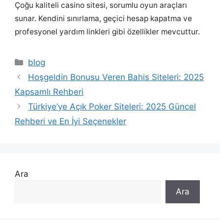
Çoğu kaliteli casino sitesi, sorumlu oyun araçları
sunar. Kendini sınırlama, geçici hesap kapatma ve
profesyonel yardım linkleri gibi özellikler mevcuttur.
Kategoriler
blog
Hoşgeldin Bonusu Veren Bahis Siteleri: 2025
Kapsamlı Rehberi
Türkiye’ye Açık Poker Siteleri: 2025 Güncel
Rehberi ve En İyi Seçenekler
Ara
Ara