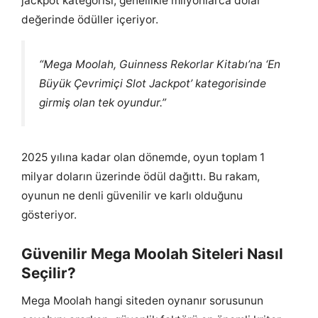
jackpot kategorisi, genellikle milyonlarca dolar
değerinde ödüller içeriyor.
“Mega Moolah, Guinness Rekorlar Kitabı’na ‘En
Büyük Çevrimiçi Slot Jackpot’ kategorisinde
girmiş olan tek oyundur.”
2025 yılına kadar olan dönemde, oyun toplam 1
milyar doların üzerinde ödül dağıttı. Bu rakam,
oyunun ne denli güvenilir ve karlı olduğunu
gösteriyor.
Güvenilir Mega Moolah Siteleri Nasıl
Seçilir?
Mega Moolah hangi siteden oynanır sorusunun