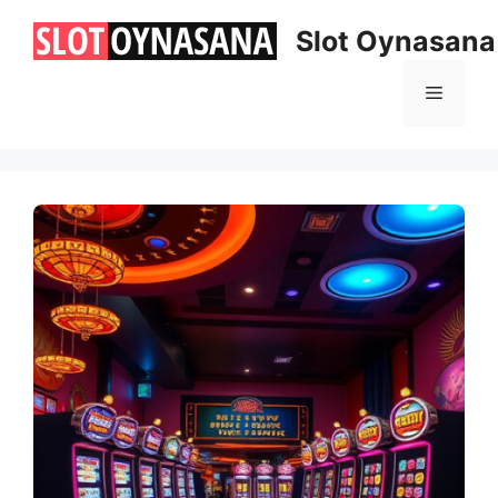
İçeriğe
Slot Oynasana
atla
Menü