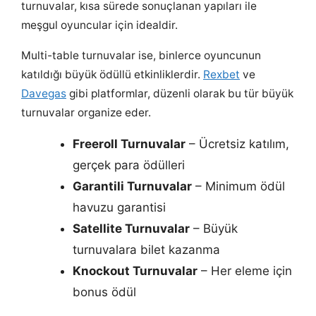
turnuvalar, kısa sürede sonuçlanan yapıları ile
meşgul oyuncular için idealdir.
Multi-table turnuvalar ise, binlerce oyuncunun
katıldığı büyük ödüllü etkinliklerdir.
Rexbet
ve
Davegas
gibi platformlar, düzenli olarak bu tür büyük
turnuvalar organize eder.
Freeroll Turnuvalar
– Ücretsiz katılım,
gerçek para ödülleri
Garantili Turnuvalar
– Minimum ödül
havuzu garantisi
Satellite Turnuvalar
– Büyük
turnuvalara bilet kazanma
Knockout Turnuvalar
– Her eleme için
bonus ödül