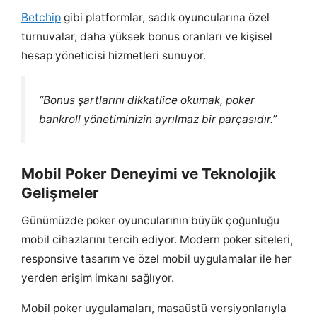
Betchip
gibi platformlar, sadık oyuncularına özel
turnuvalar, daha yüksek bonus oranları ve kişisel
hesap yöneticisi hizmetleri sunuyor.
“Bonus şartlarını dikkatlice okumak, poker
bankroll yönetiminizin ayrılmaz bir parçasıdır.”
Mobil Poker Deneyimi ve Teknolojik
Gelişmeler
Günümüzde poker oyuncularının büyük çoğunluğu
mobil cihazlarını tercih ediyor. Modern poker siteleri,
responsive tasarım ve özel mobil uygulamalar ile her
yerden erişim imkanı sağlıyor.
Mobil poker uygulamaları, masaüstü versiyonlarıyla