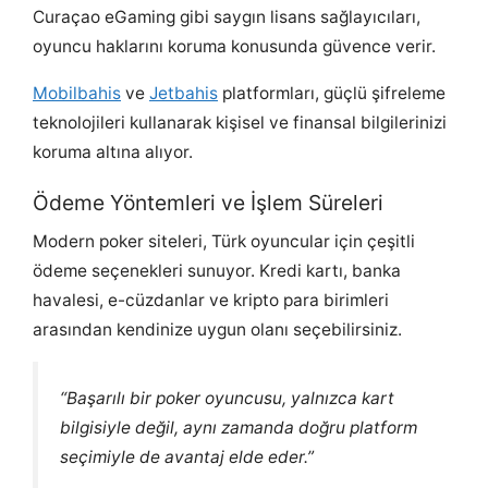
Curaçao eGaming gibi saygın lisans sağlayıcıları,
oyuncu haklarını koruma konusunda güvence verir.
Mobilbahis
ve
Jetbahis
platformları, güçlü şifreleme
teknolojileri kullanarak kişisel ve finansal bilgilerinizi
koruma altına alıyor.
Ödeme Yöntemleri ve İşlem Süreleri
Modern poker siteleri, Türk oyuncular için çeşitli
ödeme seçenekleri sunuyor. Kredi kartı, banka
havalesi, e-cüzdanlar ve kripto para birimleri
arasından kendinize uygun olanı seçebilirsiniz.
“Başarılı bir poker oyuncusu, yalnızca kart
bilgisiyle değil, aynı zamanda doğru platform
seçimiyle de avantaj elde eder.”