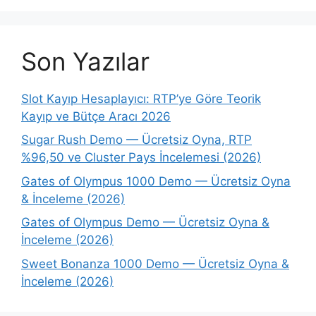
Son Yazılar
Slot Kayıp Hesaplayıcı: RTP’ye Göre Teorik
Kayıp ve Bütçe Aracı 2026
Sugar Rush Demo — Ücretsiz Oyna, RTP
%96,50 ve Cluster Pays İncelemesi (2026)
Gates of Olympus 1000 Demo — Ücretsiz Oyna
& İnceleme (2026)
Gates of Olympus Demo — Ücretsiz Oyna &
İnceleme (2026)
Sweet Bonanza 1000 Demo — Ücretsiz Oyna &
İnceleme (2026)