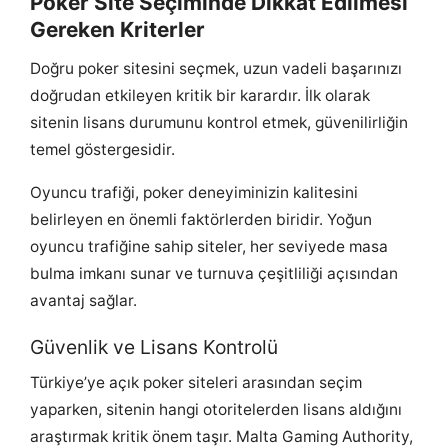
Poker Site Seçiminde Dikkat Edilmesi
Gereken Kriterler
Doğru poker sitesini seçmek, uzun vadeli başarınızı
doğrudan etkileyen kritik bir karardır. İlk olarak
sitenin lisans durumunu kontrol etmek, güvenilirliğin
temel göstergesidir.
Oyuncu trafiği, poker deneyiminizin kalitesini
belirleyen en önemli faktörlerden biridir. Yoğun
oyuncu trafiğine sahip siteler, her seviyede masa
bulma imkanı sunar ve turnuva çeşitliliği açısından
avantaj sağlar.
Güvenlik ve Lisans Kontrolü
Türkiye’ye açık poker siteleri arasından seçim
yaparken, sitenin hangi otoritelerden lisans aldığını
araştırmak kritik önem taşır. Malta Gaming Authority,