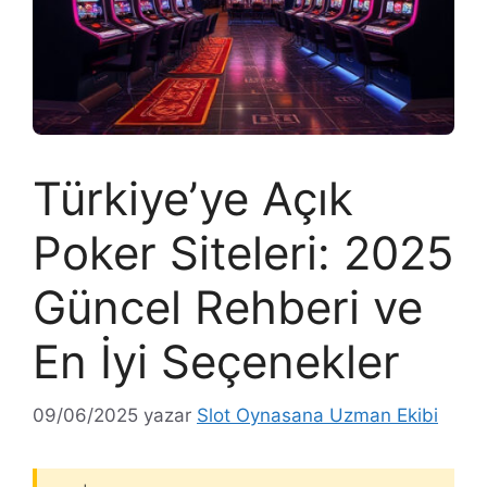
Türkiye’ye Açık
Poker Siteleri: 2025
Güncel Rehberi ve
En İyi Seçenekler
09/06/2025
yazar
Slot Oynasana Uzman Ekibi