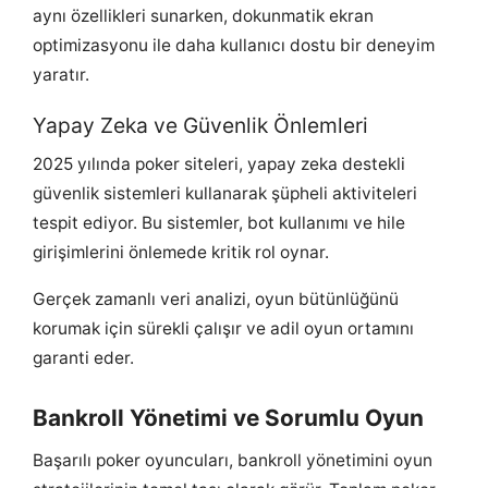
aynı özellikleri sunarken, dokunmatik ekran
optimizasyonu ile daha kullanıcı dostu bir deneyim
yaratır.
Yapay Zeka ve Güvenlik Önlemleri
2025 yılında poker siteleri, yapay zeka destekli
güvenlik sistemleri kullanarak şüpheli aktiviteleri
tespit ediyor. Bu sistemler, bot kullanımı ve hile
girişimlerini önlemede kritik rol oynar.
Gerçek zamanlı veri analizi, oyun bütünlüğünü
korumak için sürekli çalışır ve adil oyun ortamını
garanti eder.
Bankroll Yönetimi ve Sorumlu Oyun
Başarılı poker oyuncuları, bankroll yönetimini oyun