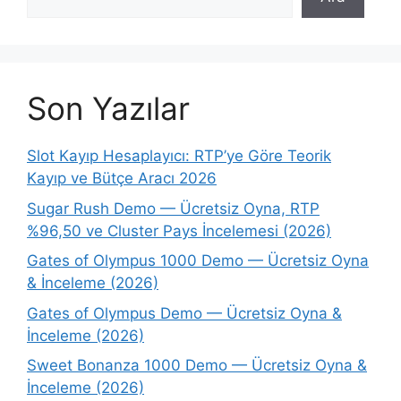
Son Yazılar
Slot Kayıp Hesaplayıcı: RTP’ye Göre Teorik
Kayıp ve Bütçe Aracı 2026
Sugar Rush Demo — Ücretsiz Oyna, RTP
%96,50 ve Cluster Pays İncelemesi (2026)
Gates of Olympus 1000 Demo — Ücretsiz Oyna
& İnceleme (2026)
Gates of Olympus Demo — Ücretsiz Oyna &
İnceleme (2026)
Sweet Bonanza 1000 Demo — Ücretsiz Oyna &
İnceleme (2026)