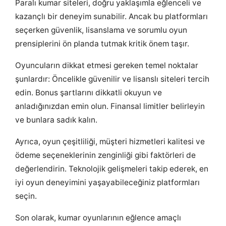
Paralı kumar siteleri, doğru yaklaşımla eğlenceli ve
kazançlı bir deneyim sunabilir. Ancak bu platformları
seçerken güvenlik, lisanslama ve sorumlu oyun
prensiplerini ön planda tutmak kritik önem taşır.
Oyuncuların dikkat etmesi gereken temel noktalar
şunlardır: Öncelikle güvenilir ve lisanslı siteleri tercih
edin. Bonus şartlarını dikkatli okuyun ve
anladığınızdan emin olun. Finansal limitler belirleyin
ve bunlara sadık kalın.
Ayrıca, oyun çeşitliliği, müşteri hizmetleri kalitesi ve
ödeme seçeneklerinin zenginliği gibi faktörleri de
değerlendirin. Teknolojik gelişmeleri takip ederek, en
iyi oyun deneyimini yaşayabileceğiniz platformları
seçin.
Son olarak, kumar oyunlarının eğlence amaçlı