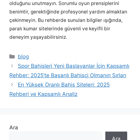
olduğunu unutmayın. Sorumlu oyun prensiplerini
benimtir, gerektiğinde profesyonel yardım almaktan
çekinmeyin. Bu rehberde sunulan bilgiler ışığında,
paralı kumar sitelerinde güvenli ve keyifli bir
deneyim yaşayabilirsiniz.
Kategoriler
blog
Spor Bahisleri Yeni Başlayanlar İçin Kapsamlı
Rehber: 2025’te Başarılı Bahisçi Olmanın Sırları
En Yüksek Oranlı Bahis Siteleri: 2025
Rehberi ve Kapsamlı Analiz
Ara
Ara