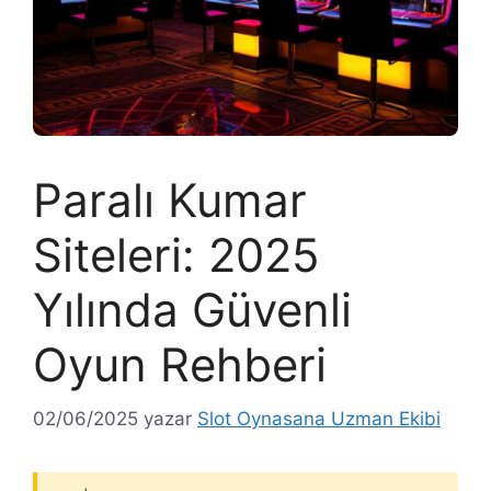
Paralı Kumar
Siteleri: 2025
Yılında Güvenli
Oyun Rehberi
02/06/2025
yazar
Slot Oynasana Uzman Ekibi