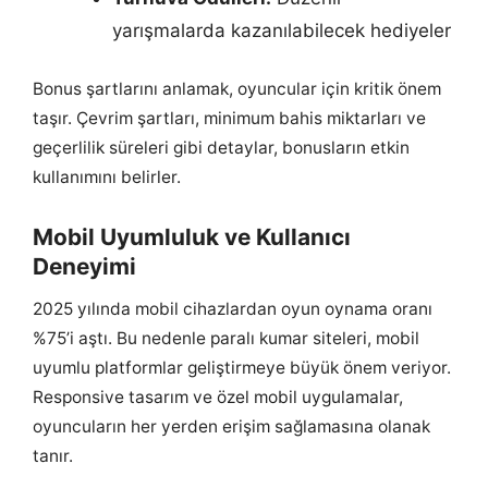
yarışmalarda kazanılabilecek hediyeler
Bonus şartlarını anlamak, oyuncular için kritik önem
taşır. Çevrim şartları, minimum bahis miktarları ve
geçerlilik süreleri gibi detaylar, bonusların etkin
kullanımını belirler.
Mobil Uyumluluk ve Kullanıcı
Deneyimi
2025 yılında mobil cihazlardan oyun oynama oranı
%75’i aştı. Bu nedenle paralı kumar siteleri, mobil
uyumlu platformlar geliştirmeye büyük önem veriyor.
Responsive tasarım ve özel mobil uygulamalar,
oyuncuların her yerden erişim sağlamasına olanak
tanır.